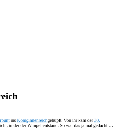
reich
rbunt
ins
Königinnenreich
gehüpft. Von ihr kam der
30.
icht, in der der Wimpel entstand. So war das ja mal gedacht …