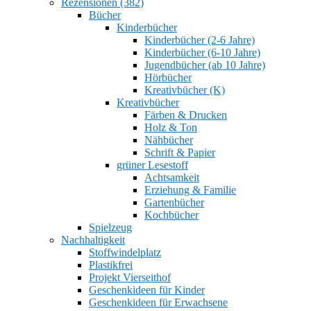
Rezensionen (382)
Bücher
Kinderbücher
Kinderbücher (2-6 Jahre)
Kinderbücher (6-10 Jahre)
Jugendbücher (ab 10 Jahre)
Hörbücher
Kreativbücher (K)
Kreativbücher
Färben & Drucken
Holz & Ton
Nähbücher
Schrift & Papier
grüner Lesestoff
Achtsamkeit
Erziehung & Familie
Gartenbücher
Kochbücher
Spielzeug
Nachhaltigkeit
Stoffwindelplatz
Plastikfrei
Projekt Vierseithof
Geschenkideen für Kinder
Geschenkideen für Erwachsene