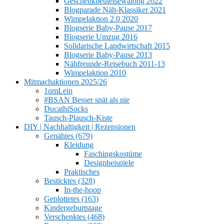
Geschenkbeutelsewalong 2022
Blogparade Näh-Klassiker 2021
Wimpelaktion 2.0 2020
Blogserie Baby-Pause 2017
Blogserie Umzug 2016
Solidarische Landwirtschaft 2015
Blogserie Baby-Pause 2013
Nähfreunde-Reisebuch 2011-13
Wimpelaktion 2010
Mitmachaktionen 2025/26
1qmLein
#BSAN Besser spät als nie
DucathiSocks
Tausch-Plausch-Kiste
DIY | Nachhaltigkeit | Rezensionen
Genähtes (679)
Kleidung
Faschingskostüme
Designbeispiele
Praktisches
Besticktes (328)
In-the-hoop
Geplottetes (163)
Kindergeburtstage
Verschenktes (468)