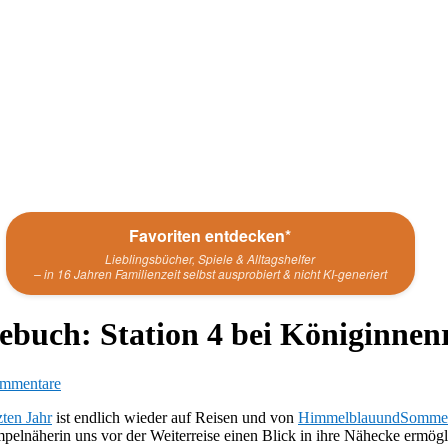
Favoriten entdecken*
Lieblingsbücher, Spiele & Alltagshelfer
– in 16 Jahren Familienzeit selbst ausprobiert & nicht KI-generiert
buch: Station 4 bei Königinnen
mmentare
ten Jahr
ist endlich wieder auf Reisen und von
HimmelblauundSomme
pelnäherin uns vor der Weiterreise einen Blick in ihre Nähecke ermögl