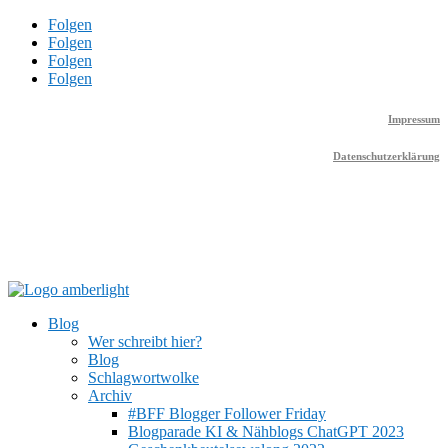
Folgen
Folgen
Folgen
Folgen
Impressum
Datenschutzerklärung
Blog
Wer schreibt hier?
Blog
Schlagwortwolke
Archiv
#BFF Blogger Follower Friday
Blogparade KI & Nähblogs ChatGPT 2023