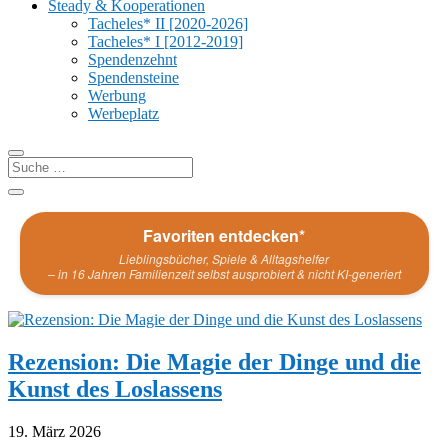
Steady & Kooperationen
Tacheles* II [2020-2026]
Tacheles* I [2012-2019]
Spendenzehnt
Spendensteine
Werbung
Werbeplatz
Favoriten entdecken*
Lieblingsbücher, Spiele & Alltagshelfer
– in 16 Jahren Familienzeit selbst ausprobiert & nicht KI-generiert
Rezension: Die Magie der Dinge und die
Kunst des Loslassens
19. März 2026