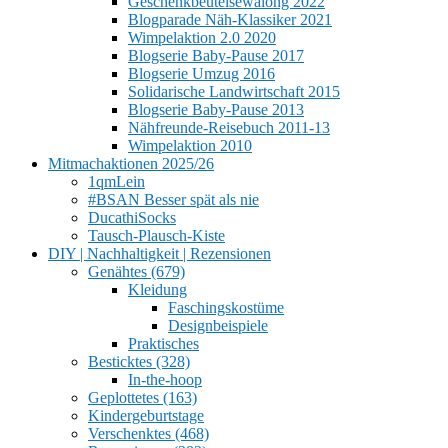
Geschenkbeutelsewalong 2022
Blogparade Näh-Klassiker 2021
Wimpelaktion 2.0 2020
Blogserie Baby-Pause 2017
Blogserie Umzug 2016
Solidarische Landwirtschaft 2015
Blogserie Baby-Pause 2013
Nähfreunde-Reisebuch 2011-13
Wimpelaktion 2010
Mitmachaktionen 2025/26
1qmLein
#BSAN Besser spät als nie
DucathiSocks
Tausch-Plausch-Kiste
DIY | Nachhaltigkeit | Rezensionen
Genähtes (679)
Kleidung
Faschingskostüme
Designbeispiele
Praktisches
Besticktes (328)
In-the-hoop
Geplottetes (163)
Kindergeburtstage
Verschenktes (468)