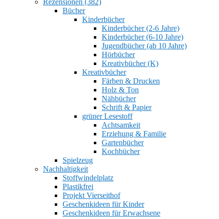
Rezensionen (382)
Bücher
Kinderbücher
Kinderbücher (2-6 Jahre)
Kinderbücher (6-10 Jahre)
Jugendbücher (ab 10 Jahre)
Hörbücher
Kreativbücher (K)
Kreativbücher
Färben & Drucken
Holz & Ton
Nähbücher
Schrift & Papier
grüner Lesestoff
Achtsamkeit
Erziehung & Familie
Gartenbücher
Kochbücher
Spielzeug
Nachhaltigkeit
Stoffwindelplatz
Plastikfrei
Projekt Vierseithof
Geschenkideen für Kinder
Geschenkideen für Erwachsene