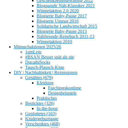
Geschenkbeutelsewalong 2022
Blogparade Näh-Klassiker 2021
Wimpelaktion 2.0 2020
Blogserie Baby-Pause 2017
Blogserie Umzug 2016
Solidarische Landwirtschaft 2015
Blogserie Baby-Pause 2013
Nähfreunde-Reisebuch 2011-13
Wimpelaktion 2010
Mitmachaktionen 2025/26
1qmLein
#BSAN Besser spät als nie
DucathiSocks
Tausch-Plausch-Kiste
DIY | Nachhaltigkeit | Rezensionen
Genähtes (679)
Kleidung
Faschingskostüme
Designbeispiele
Praktisches
Besticktes (328)
In-the-hoop
Geplottetes (163)
Kindergeburtstage
Verschenktes (468)