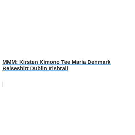
MMM: Kirsten Kimono Tee Maria Denmark
Reiseshirt Dublin Irishrail