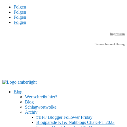
Folgen
Folgen
Folgen
Folgen
Impressum
Datenschutzerklärung
Blog
Wer schreibt hier?
Blog
Schlagwortwolke
Archiv
#BFF Blogger Follower Friday
Blogparade KI & Nähblogs ChatGPT 2023