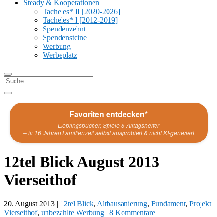
Steady & Kooperationen
Tacheles* II [2020-2026]
Tacheles* I [2012-2019]
Spendenzehnt
Spendensteine
Werbung
Werbeplatz
Favoriten entdecken*
Lieblingsbücher, Spiele & Alltagshelfer
– in 16 Jahren Familienzeit selbst ausprobiert & nicht KI-generiert
12tel Blick August 2013
Vierseithof
20. August 2013
|
12tel Blick
,
Altbausanierung
,
Fundament
,
Projekt
Vierseithof
,
unbezahlte Werbung
|
8 Kommentare