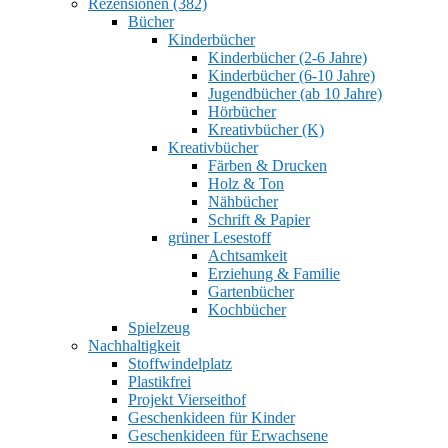
Rezensionen (382)
Bücher
Kinderbücher
Kinderbücher (2-6 Jahre)
Kinderbücher (6-10 Jahre)
Jugendbücher (ab 10 Jahre)
Hörbücher
Kreativbücher (K)
Kreativbücher
Färben & Drucken
Holz & Ton
Nähbücher
Schrift & Papier
grüner Lesestoff
Achtsamkeit
Erziehung & Familie
Gartenbücher
Kochbücher
Spielzeug
Nachhaltigkeit
Stoffwindelplatz
Plastikfrei
Projekt Vierseithof
Geschenkideen für Kinder
Geschenkideen für Erwachsene