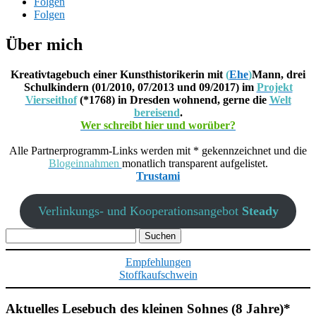
Folgen
Folgen
Über mich
Kreativtagebuch einer Kunsthistorikerin mit
(
Ehe
)
Mann, drei
Schulkindern (01/2010, 07/2013 und 09/2017) im
Projekt
Vierseithof
(*1768) in Dresden wohnend, gerne die
Welt
bereisend
.
Wer schreibt hier und worüber?
Alle Partnerprogramm-Links werden mit * gekennzeichnet und die
Blogeinnahmen
monatlich transparent aufgelistet.
Trustami
Verlinkungs- und Kooperationsangebot
Steady
Suchen
nach:
Empfehlungen
Stoffkaufschwein
Aktuelles Lesebuch des kleinen Sohnes (8 Jahre)*