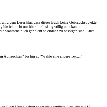
t, wird dem Leser klar, dass dieses Buch keine Gebrauchsobjekte
g bin ich nicht nur über mir bislang völlig unbekannte
ie wahrscheinlich gar nicht so einfach zu besorgen sind. Auch
um Aufleuchten” bis hin zu “Wähle eine andere Textur”
.
on Linzi Upton gehört sogar ein gequiltete Jurte, die mit 18