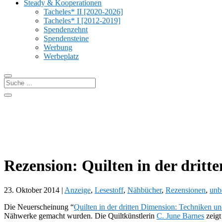
Steady & Kooperationen
Tacheles* II [2020-2026]
Tacheles* I [2012-2019]
Spendenzehnt
Spendensteine
Werbung
Werbeplatz
Rezension: Quilten in der drit
23. Oktober 2014
|
Anzeige
,
Lesestoff
,
Nähbücher
,
Rezensionen
,
unb
Die Neuerscheinung “
Quilten in der dritten Dimension: Techniken un
Nähwerke gemacht wurden. Die Quiltkünstlerin
C. June Barnes
zeigt