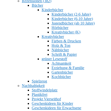
Rezensionen (382)
Bücher
Kinderbücher
Kinderbücher (2-6 Jahre)
Kinderbücher (6-10 Jahre)
Jugendbücher (ab 10 Jahre)
Hörbücher
Kreativbücher (K)
Kreativbücher
Färben & Drucken
Holz & Ton
Nähbücher
Schrift & Papier
grüner Lesestoff
Achtsamkeit
Erziehung & Familie
Gartenbücher
Kochbücher
Spielzeug
Nachhaltigkeit
Stoffwindelplatz
Plastikfrei
Projekt Vierseithof
Geschenkideen für Kinder
Geschenkideen für Erwachsene