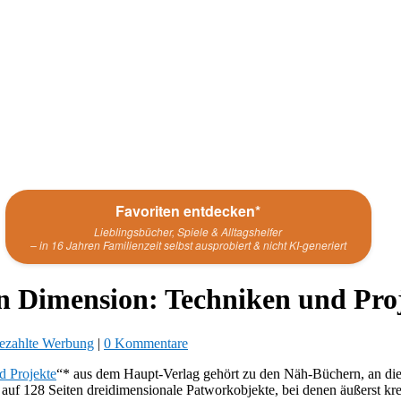
Favoriten entdecken*
Lieblingsbücher, Spiele & Alltagshelfer
– in 16 Jahren Familienzeit selbst ausprobiert & nicht KI-generiert
ten Dimension: Techniken und Pro
ezahlte Werbung
|
0 Kommentare
d Projekte
“* aus dem Haupt-Verlag gehört zu den Näh-Büchern, an die
 auf 128 Seiten dreidimensionale Patworkobjekte, bei denen äußerst kreat