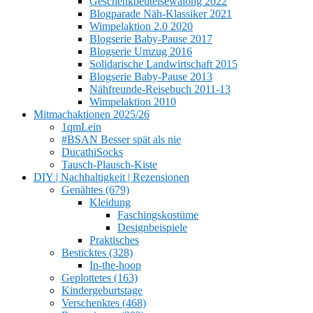
Geschenkbeutelsewalong 2022
Blogparade Näh-Klassiker 2021
Wimpelaktion 2.0 2020
Blogserie Baby-Pause 2017
Blogserie Umzug 2016
Solidarische Landwirtschaft 2015
Blogserie Baby-Pause 2013
Nähfreunde-Reisebuch 2011-13
Wimpelaktion 2010
Mitmachaktionen 2025/26
1qmLein
#BSAN Besser spät als nie
DucathiSocks
Tausch-Plausch-Kiste
DIY | Nachhaltigkeit | Rezensionen
Genähtes (679)
Kleidung
Faschingskostüme
Designbeispiele
Praktisches
Besticktes (328)
In-the-hoop
Geplottetes (163)
Kindergeburtstage
Verschenktes (468)