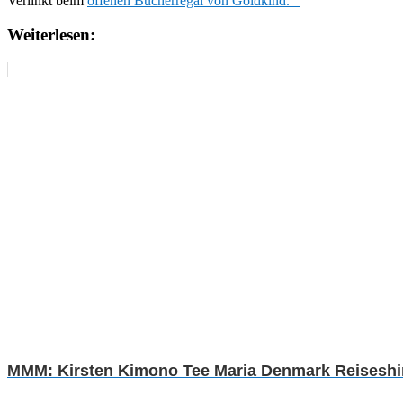
Verlinkt beim
offenen Bücherregal von Goldkind.
Weiterlesen:
MMM: Kirsten Kimono Tee Maria Denmark Reiseshirt 