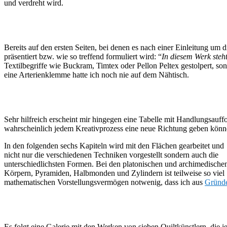
und verdreht wird.
Bereits auf den ersten Seiten, bei denen es nach einer Einleitung um
präsentiert bzw. wie so treffend formuliert wird: “
In diesem Werk steht
Textilbegriffe wie Buckram, Timtex oder Pellon Peltex gestolpert, s
eine Arterienklemme hatte ich noch nie auf dem Nähtisch.
Sehr hilfreich erscheint mir hingegen eine Tabelle mit Handlungsauf
wahrscheinlich jedem Kreativprozess eine neue Richtung geben können
In den folgenden sechs Kapiteln wird mit den Flächen gearbeitet und
nicht nur die verschiedenen Techniken vorgestellt sondern auch die
unterschiedlichsten Formen. Bei den platonischen und archimedische
Körpern, Pyramiden, Halbmonden und Zylindern ist teilweise so viel
mathematischen Vorstellungsvermögen notwenig, dass ich aus
Gründ
Es folgt eine Galerie mit den Werken von sieben Quiltkünstlern, die j