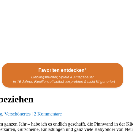
Favoriten entdecken*
Lieblingsbücher, Spiele & Alltagshelfer
– in 16 Jahren Familienzeit selbst ausprobiert & nicht KI-generiert
beziehen
g
,
Verschönertes
|
2 Kommentare
m ganzen Jahr – habe ich es endlich geschafft, die Pinnwand in der K
ostkarten, Gutscheine, Einladungen und ganz viele Babybilder von Ne