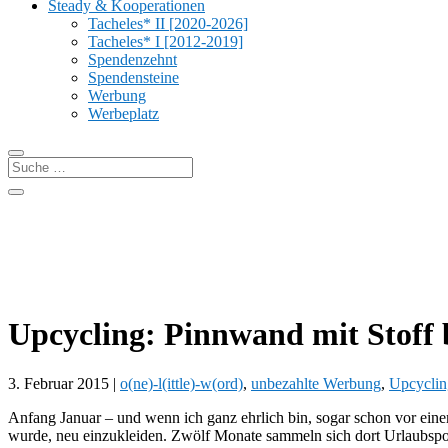
Steady & Kooperationen
Tacheles* II [2020-2026]
Tacheles* I [2012-2019]
Spendenzehnt
Spendensteine
Werbung
Werbeplatz
Upcycling: Pinnwand mit Stoff 
3. Februar 2015
|
o(ne)-l(ittle)-w(ord)
,
unbezahlte Werbung
,
Upcyclin
Anfang Januar – und wenn ich ganz ehrlich bin, sogar schon vor eine
wurde, neu einzukleiden. Zwölf Monate sammeln sich dort Urlaubsp