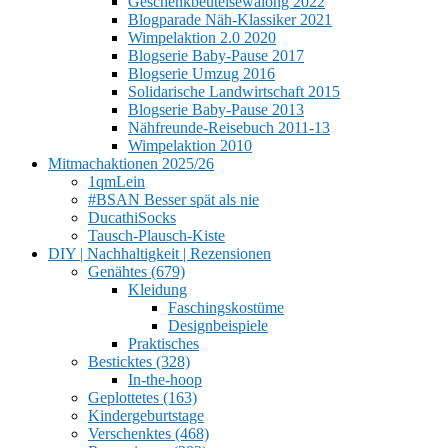
Geschenkbeutelsewalong 2022
Blogparade Näh-Klassiker 2021
Wimpelaktion 2.0 2020
Blogserie Baby-Pause 2017
Blogserie Umzug 2016
Solidarische Landwirtschaft 2015
Blogserie Baby-Pause 2013
Nähfreunde-Reisebuch 2011-13
Wimpelaktion 2010
Mitmachaktionen 2025/26
1qmLein
#BSAN Besser spät als nie
DucathiSocks
Tausch-Plausch-Kiste
DIY | Nachhaltigkeit | Rezensionen
Genähtes (679)
Kleidung
Faschingskostüme
Designbeispiele
Praktisches
Besticktes (328)
In-the-hoop
Geplottetes (163)
Kindergeburtstage
Verschenktes (468)