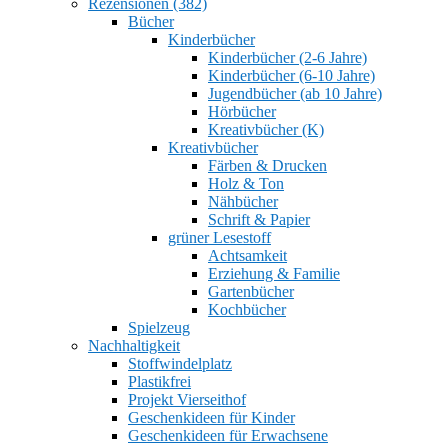
Rezensionen (382)
Bücher
Kinderbücher
Kinderbücher (2-6 Jahre)
Kinderbücher (6-10 Jahre)
Jugendbücher (ab 10 Jahre)
Hörbücher
Kreativbücher (K)
Kreativbücher
Färben & Drucken
Holz & Ton
Nähbücher
Schrift & Papier
grüner Lesestoff
Achtsamkeit
Erziehung & Familie
Gartenbücher
Kochbücher
Spielzeug
Nachhaltigkeit
Stoffwindelplatz
Plastikfrei
Projekt Vierseithof
Geschenkideen für Kinder
Geschenkideen für Erwachsene