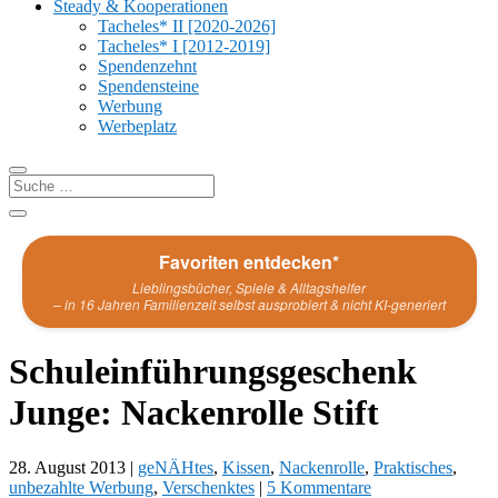
Steady & Kooperationen
Tacheles* II [2020-2026]
Tacheles* I [2012-2019]
Spendenzehnt
Spendensteine
Werbung
Werbeplatz
Favoriten entdecken*
Lieblingsbücher, Spiele & Alltagshelfer
– in 16 Jahren Familienzeit selbst ausprobiert & nicht KI-generiert
Schuleinführungsgeschenk
Junge: Nackenrolle Stift
28. August 2013
|
geNÄHtes
,
Kissen
,
Nackenrolle
,
Praktisches
,
unbezahlte Werbung
,
Verschenktes
|
5 Kommentare