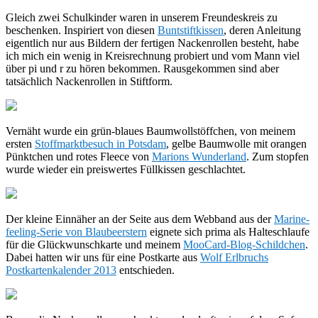
Gleich zwei Schulkinder waren in unserem Freundeskreis zu
beschenken. Inspiriert von diesen
Buntstiftkissen
, deren Anleitung
eigentlich nur aus Bildern der fertigen Nackenrollen besteht, habe
ich mich ein wenig in Kreisrechnung probiert und vom Mann viel
über pi und r zu hören bekommen. Rausgekommen sind aber
tatsächlich Nackenrollen in Stiftform.
Vernäht wurde ein grün-blaues Baumwollstöffchen, von meinem
ersten
Stoffmarktbesuch in Potsdam
, gelbe Baumwolle mit orangen
Pünktchen und rotes Fleece von
Marions Wunderland
. Zum stopfen
wurde wieder ein preiswertes Füllkissen geschlachtet.
Der kleine Einnäher an der Seite aus dem Webband aus der
Marine-
feeling-Serie von Blaubeerstern
eignete sich prima als Halteschlaufe
für die Glückwunschkarte und meinem
MooCard-Blog-Schildchen
.
Dabei hatten wir uns für eine Postkarte aus
Wolf Erlbruchs
Postkartenkalender 2013
entschieden.