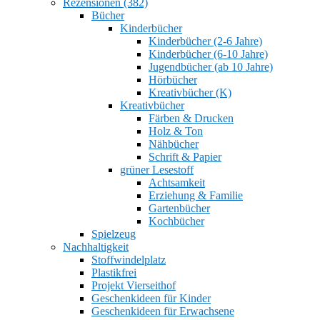
Rezensionen (382)
Bücher
Kinderbücher
Kinderbücher (2-6 Jahre)
Kinderbücher (6-10 Jahre)
Jugendbücher (ab 10 Jahre)
Hörbücher
Kreativbücher (K)
Kreativbücher
Färben & Drucken
Holz & Ton
Nähbücher
Schrift & Papier
grüner Lesestoff
Achtsamkeit
Erziehung & Familie
Gartenbücher
Kochbücher
Spielzeug
Nachhaltigkeit
Stoffwindelplatz
Plastikfrei
Projekt Vierseithof
Geschenkideen für Kinder
Geschenkideen für Erwachsene