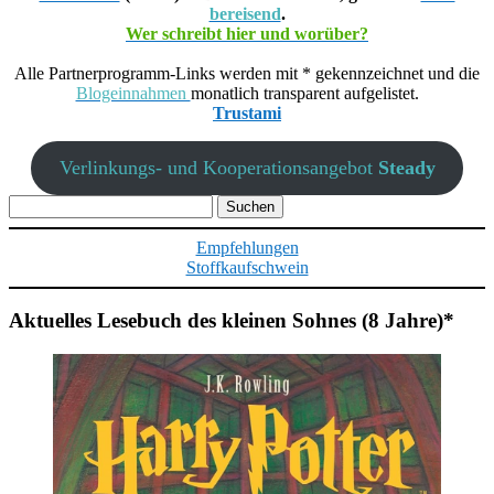
bereisend
.
Wer schreibt hier und worüber?
Alle Partnerprogramm-Links werden mit * gekennzeichnet und die
Blogeinnahmen
monatlich transparent aufgelistet.
Trustami
Verlinkungs- und Kooperationsangebot
Steady
Suchen
nach:
Empfehlungen
Stoffkaufschwein
Aktuelles Lesebuch des kleinen Sohnes (8 Jahre)*