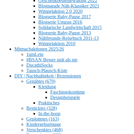
Geschenkbeutelsewalong 2022
Blogparade Näh-Klassiker 2021
Wimpelaktion 2.0 2020
Blogserie Baby-Pause 2017
Blogserie Umzug 2016
Solidarische Landwirtschaft 2015
Blogserie Baby-Pause 2013
Nähfreunde-Reisebuch 2011-13
Wimpelaktion 2010
Mitmachaktionen 2025/26
1qmLein
#BSAN Besser spät als nie
DucathiSocks
Tausch-Plausch-Kiste
DIY | Nachhaltigkeit | Rezensionen
Genähtes (679)
Kleidung
Faschingskostüme
Designbeispiele
Praktisches
Besticktes (328)
In-the-hoop
Geplottetes (163)
Kindergeburtstage
Verschenktes (468)