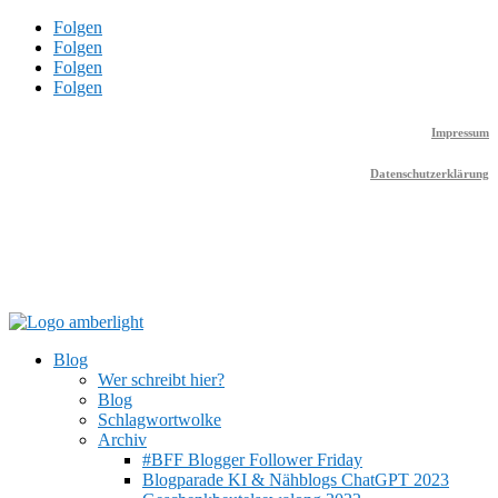
Folgen
Folgen
Folgen
Folgen
Impressum
Datenschutzerklärung
Blog
Wer schreibt hier?
Blog
Schlagwortwolke
Archiv
#BFF Blogger Follower Friday
Blogparade KI & Nähblogs ChatGPT 2023