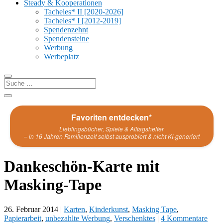
Steady & Kooperationen
Tacheles* II [2020-2026]
Tacheles* I [2012-2019]
Spendenzehnt
Spendensteine
Werbung
Werbeplatz
Favoriten entdecken*
Lieblingsbücher, Spiele & Alltagshelfer
– in 16 Jahren Familienzeit selbst ausprobiert & nicht KI-generiert
Dankeschön-Karte mit
Masking-Tape
26. Februar 2014
|
Karten
,
Kinderkunst
,
Masking Tape
,
Papierarbeit
,
unbezahlte Werbung
,
Verschenktes
|
4 Kommentare