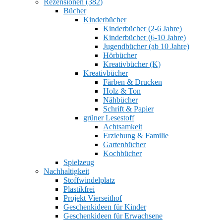
Rezensionen (382)
Bücher
Kinderbücher
Kinderbücher (2-6 Jahre)
Kinderbücher (6-10 Jahre)
Jugendbücher (ab 10 Jahre)
Hörbücher
Kreativbücher (K)
Kreativbücher
Färben & Drucken
Holz & Ton
Nähbücher
Schrift & Papier
grüner Lesestoff
Achtsamkeit
Erziehung & Familie
Gartenbücher
Kochbücher
Spielzeug
Nachhaltigkeit
Stoffwindelplatz
Plastikfrei
Projekt Vierseithof
Geschenkideen für Kinder
Geschenkideen für Erwachsene