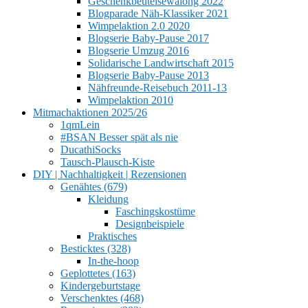
Geschenkbeutelsewalong 2022
Blogparade Näh-Klassiker 2021
Wimpelaktion 2.0 2020
Blogserie Baby-Pause 2017
Blogserie Umzug 2016
Solidarische Landwirtschaft 2015
Blogserie Baby-Pause 2013
Nähfreunde-Reisebuch 2011-13
Wimpelaktion 2010
Mitmachaktionen 2025/26
1qmLein
#BSAN Besser spät als nie
DucathiSocks
Tausch-Plausch-Kiste
DIY | Nachhaltigkeit | Rezensionen
Genähtes (679)
Kleidung
Faschingskostüme
Designbeispiele
Praktisches
Besticktes (328)
In-the-hoop
Geplottetes (163)
Kindergeburtstage
Verschenktes (468)