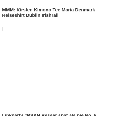
MMM: Kirsten Kimono Tee Maria Denmark
Reiseshirt Dublin Irishrail
Linkparty #BSAN Besser spät als nie No. 5