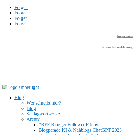
Folgen
Folgen
Folgen
Folgen
Impressum
Datenschutzerklärung
Blog
Wer schreibt hier?
Blog
Schlagwortwolke
Archiv
#BFF Blogger Follower Friday
Blogparade KI & Nähblogs ChatGPT 2023