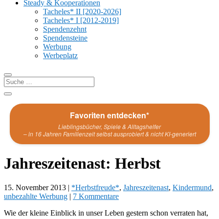
Steady & Kooperationen
Tacheles* II [2020-2026]
Tacheles* I [2012-2019]
Spendenzehnt
Spendensteine
Werbung
Werbeplatz
Favoriten entdecken*
Lieblingsbücher, Spiele & Alltagshelfer
– in 16 Jahren Familienzeit selbst ausprobiert & nicht KI-generiert
Jahreszeitenast: Herbst
15. November 2013
|
*Herbstfreude*
,
Jahreszeitenast
,
Kindermund
,
unbezahlte Werbung
|
7 Kommentare
Wie der kleine Einblick in unser Leben gestern schon verraten hat,