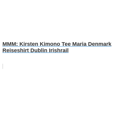
MMM: Kirsten Kimono Tee Maria Denmark
Reiseshirt Dublin Irishrail