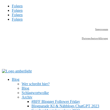
Folgen
Folgen
Folgen
Folgen
Impressum
Datenschutzerklärung
Blog
Wer schreibt hier?
Blog
Schlagwortwolke
Archiv
#BFF Blogger Follower Friday
Blogparade KI & Nähblogs ChatGPT 2023