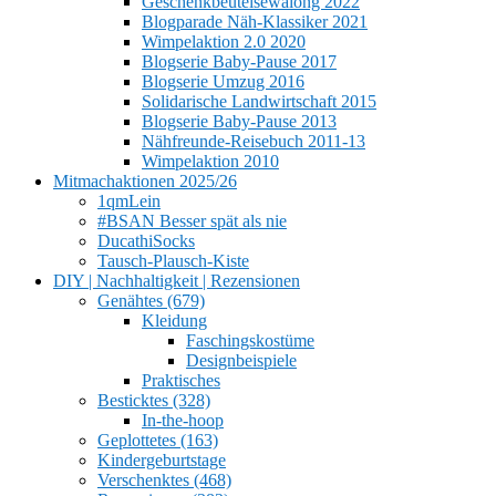
Geschenkbeutelsewalong 2022
Blogparade Näh-Klassiker 2021
Wimpelaktion 2.0 2020
Blogserie Baby-Pause 2017
Blogserie Umzug 2016
Solidarische Landwirtschaft 2015
Blogserie Baby-Pause 2013
Nähfreunde-Reisebuch 2011-13
Wimpelaktion 2010
Mitmachaktionen 2025/26
1qmLein
#BSAN Besser spät als nie
DucathiSocks
Tausch-Plausch-Kiste
DIY | Nachhaltigkeit | Rezensionen
Genähtes (679)
Kleidung
Faschingskostüme
Designbeispiele
Praktisches
Besticktes (328)
In-the-hoop
Geplottetes (163)
Kindergeburtstage
Verschenktes (468)