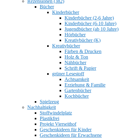
Rezensionen (382)
Bücher
Kinderbücher
Kinderbücher (2-6 Jahre)
Kinderbücher (6-10 Jahre)
Jugendbücher (ab 10 Jahre)
Hörbücher
Kreativbücher (K)
Kreativbücher
Färben & Drucken
Holz & Ton
Nähbücher
Schrift & Papier
grüner Lesestoff
Achtsamkeit
Erziehung & Familie
Gartenbücher
Kochbücher
Spielzeug
Nachhaltigkeit
Stoffwindelplatz
Plastikfrei
Projekt Vierseithof
Geschenkideen für Kinder
Geschenkideen für Erwachsene