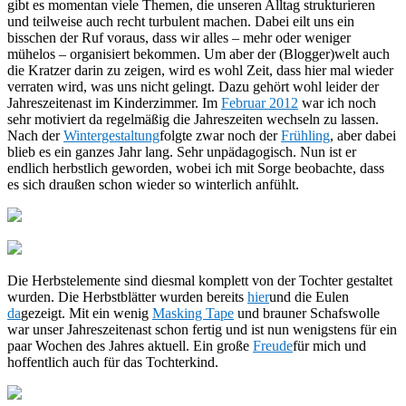
gibt es momentan viele Themen, die unseren Alltag strukturieren
und teilweise auch recht turbulent machen. Dabei eilt uns ein
bisschen der Ruf voraus, dass wir alles – mehr oder weniger
mühelos – organisiert bekommen. Um aber der (Blogger)welt auch
die Kratzer darin zu zeigen, wird es wohl Zeit, dass hier mal wieder
verraten wird, was uns nicht gelingt. Dazu gehört wohl leider der
Jahreszeitenast im Kinderzimmer. Im
Februar 2012
war ich noch
sehr motiviert da regelmäßig die Jahreszeiten wechseln zu lassen.
Nach der
Wintergestaltung
folgte zwar noch der
Frühling
, aber dabei
blieb es ein ganzes Jahr lang. Sehr unpädagogisch. Nun ist er
endlich herbstlich geworden, wobei ich mit Sorge beobachte, dass
es sich draußen schon wieder so winterlich anfühlt.
Die Herbstelemente sind diesmal komplett von der Tochter gestaltet
wurden. Die Herbstblätter wurden bereits
hier
und die Eulen
da
gezeigt. Mit ein wenig
Masking Tape
und brauner Schafswolle
war unser Jahreszeitenast schon fertig und ist nun wenigstens für ein
paar Wochen des Jahres aktuell. Ein große
Freude
für mich und
hoffentlich auch für das Tochterkind.