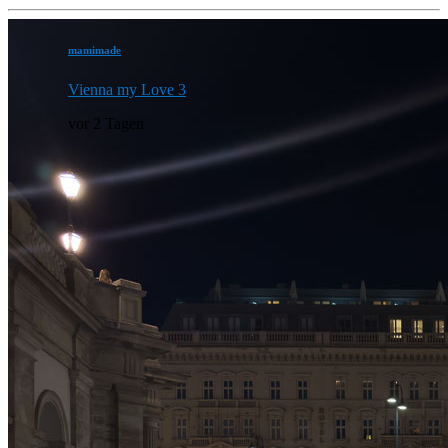
mamimade
Vienna my Love 3
vor 2 Tagen