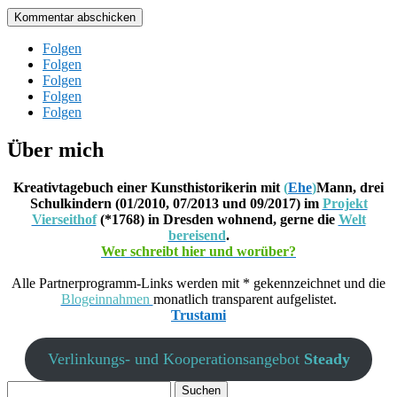
Kommentar abschicken
Folgen
Folgen
Folgen
Folgen
Folgen
Über mich
Kreativtagebuch einer Kunsthistorikerin mit
(
Ehe
)
Mann, drei
Schulkindern (01/2010, 07/2013 und 09/2017) im
Projekt
Vierseithof
(*1768) in Dresden wohnend, gerne die
Welt
bereisend
.
Wer schreibt hier und worüber?
Alle Partnerprogramm-Links werden mit * gekennzeichnet und die
Blogeinnahmen
monatlich transparent aufgelistet.
Trustami
Verlinkungs- und Kooperationsangebot
Steady
Suchen