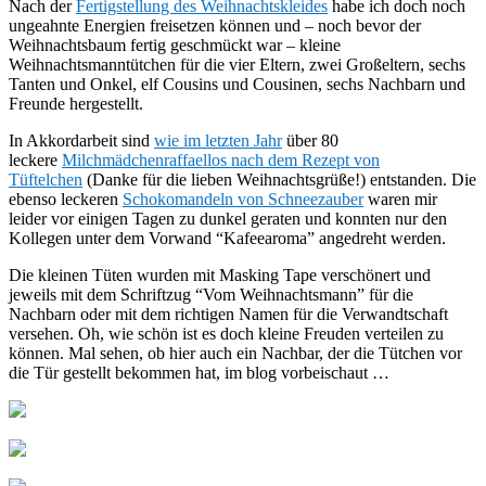
Nach der
Fertigstellung des Weihnachtskleides
habe ich doch noch
ungeahnte Energien freisetzen können und – noch bevor der
Weihnachtsbaum fertig geschmückt war – kleine
Weihnachtsmanntütchen für die vier Eltern, zwei Großeltern, sechs
Tanten und Onkel, elf Cousins und Cousinen, sechs Nachbarn und
Freunde hergestellt.
In Akkordarbeit sind
wie im letzten Jahr
über 80
leckere
Milchmädchenraffaellos nach dem Rezept von
Tüftelchen
(Danke für die lieben Weihnachtsgrüße!) entstanden. Die
ebenso leckeren
Schokomandeln von Schneezauber
waren mir
leider vor einigen Tagen zu dunkel geraten und konnten nur den
Kollegen unter dem Vorwand “Kafeearoma” angedreht werden.
Die kleinen Tüten wurden mit Masking Tape verschönert und
jeweils mit dem Schriftzug “Vom Weihnachtsmann” für die
Nachbarn oder mit dem richtigen Namen für die Verwandtschaft
versehen. Oh, wie schön ist es doch kleine Freuden verteilen zu
können. Mal sehen, ob hier auch ein Nachbar, der die Tütchen vor
die Tür gestellt bekommen hat, im blog vorbeischaut …