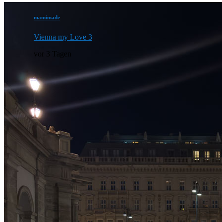
mamimade
Vienna my Love 3
vor 3 Tagen