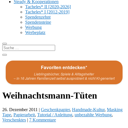
Steady & Kooperationen
Tacheles* II [2020-2026]
Tacheles* I [2012-2019]
Spendenzehnt
Spendensteine
Werbung
Werbeplatz
Favoriten entdecken*
Lieblingsbücher, Spiele & Alltagshelfer
– in 16 Jahren Familienzeit selbst ausprobiert & nicht KI-generiert
Weihnachtsmann-Tüten
26. Dezember 2011
|
Geschenkpapier
,
Handmade-Kultur
,
Masking
Tape
,
Papierarbeit
,
Tutorial / Anleitung
,
unbezahlte Werbung
,
Verschenktes
|
7 Kommentare