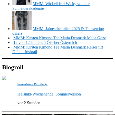
MMM: Wickelkleid Wicky von der
Schneiderakademie
MMM: Jahresrückblick 2025 & The sewing
oscars
MMM: Kirsten Kimono Tee Maria Denmark Malta Gozo
12 von 12 Juli 2025 Ötscher Österreich
MMM: Kirsten Kimono Tee Maria Denmark Reiseshirt
Dublin Irishrail
Blogroll
Suomalainen Päiväkirja
Helsinki-Wochenende, Sommerversion
vor 2 Stunden