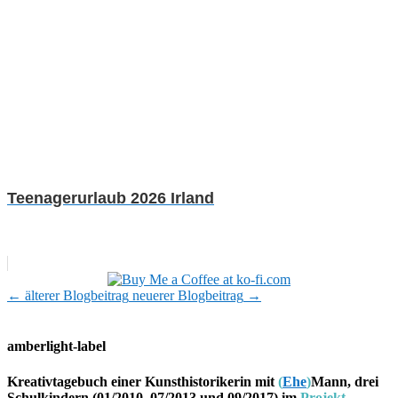
Teenagerurlaub 2026 Irland
←
älterer Blogbeitrag
neuerer Blogbeitrag
→
amberlight-label
Kreativtagebuch einer Kunsthistorikerin mit
(
Ehe
)
Mann, drei
Schulkindern (01/2010, 07/2013 und 09/2017) im
Projekt