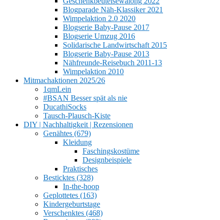
Geschenkbeutelsewalong 2022
Blogparade Näh-Klassiker 2021
Wimpelaktion 2.0 2020
Blogserie Baby-Pause 2017
Blogserie Umzug 2016
Solidarische Landwirtschaft 2015
Blogserie Baby-Pause 2013
Nähfreunde-Reisebuch 2011-13
Wimpelaktion 2010
Mitmachaktionen 2025/26
1qmLein
#BSAN Besser spät als nie
DucathiSocks
Tausch-Plausch-Kiste
DIY | Nachhaltigkeit | Rezensionen
Genähtes (679)
Kleidung
Faschingskostüme
Designbeispiele
Praktisches
Besticktes (328)
In-the-hoop
Geplottetes (163)
Kindergeburtstage
Verschenktes (468)