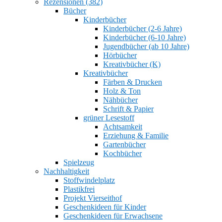
Rezensionen (382)
Bücher
Kinderbücher
Kinderbücher (2-6 Jahre)
Kinderbücher (6-10 Jahre)
Jugendbücher (ab 10 Jahre)
Hörbücher
Kreativbücher (K)
Kreativbücher
Färben & Drucken
Holz & Ton
Nähbücher
Schrift & Papier
grüner Lesestoff
Achtsamkeit
Erziehung & Familie
Gartenbücher
Kochbücher
Spielzeug
Nachhaltigkeit
Stoffwindelplatz
Plastikfrei
Projekt Vierseithof
Geschenkideen für Kinder
Geschenkideen für Erwachsene