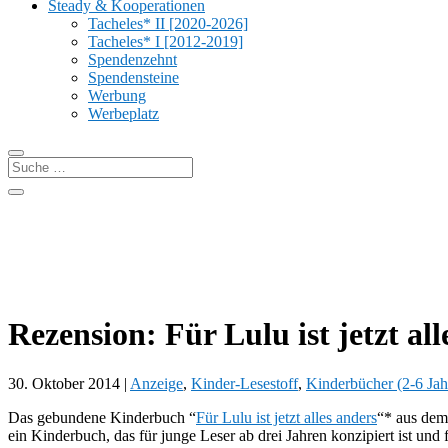
Steady & Kooperationen
Tacheles* II [2020-2026]
Tacheles* I [2012-2019]
Spendenzehnt
Spendensteine
Werbung
Werbeplatz
Rezension: Für Lulu ist jetzt all
30. Oktober 2014
|
Anzeige
,
Kinder-Lesestoff
,
Kinderbücher (2-6 Jah
Das gebundene Kinderbuch “
Für Lulu ist jetzt alles anders
“* aus de
ein Kinderbuch, das für junge Leser ab drei Jahren konzipiert ist un