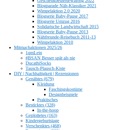
Geschenkbeutelsewalong 2022
Blogparade Näh-Klassiker 2021
Wimpelaktion 2.0 2020
Blogserie Baby-Pause 2017
Blogserie Umzug 2016
Solidarische Landwirtschaft 2015
Blogserie Baby-Pause 2013
Nähfreunde-Reisebuch 2011-13
Wimpelaktion 2010
Mitmachaktionen 2025/26
1qmLein
#BSAN Besser spät als nie
DucathiSocks
Tausch-Plausch-Kiste
DIY | Nachhaltigkeit | Rezensionen
Genähtes (679)
Kleidung
Faschingskostüme
Designbeispiele
Praktisches
Besticktes (328)
In-the-hoop
Geplottetes (163)
Kindergeburtstage
Verschenktes (468)