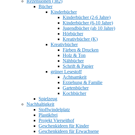
Rezensionen (382)
Bücher
Kinderbücher
Kinderbücher (2-6 Jahre)
Kinderbücher (6-10 Jahre)
Jugendbücher (ab 10 Jahre)
Hörbücher
Kreativbücher (K)
Kreativbücher
Färben & Drucken
Holz & Ton
Nähbücher
Schrift & Papier
grüner Lesestoff
Achtsamkeit
Erziehung & Familie
Gartenbücher
Kochbücher
Spielzeug
Nachhaltigkeit
Stoffwindelplatz
Plastikfrei
Projekt Vierseithof
Geschenkideen für Kinder
Geschenkideen für Erwachsene