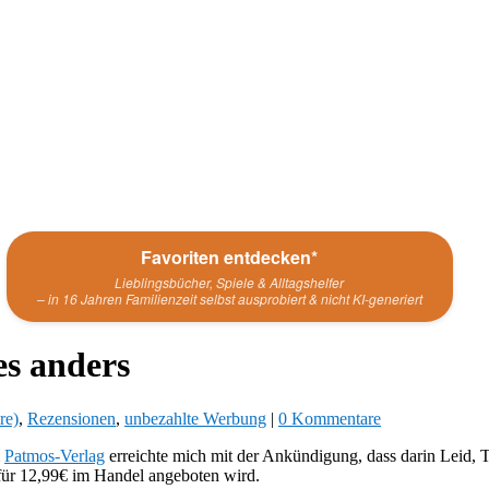
Favoriten entdecken*
Lieblingsbücher, Spiele & Alltagshelfer
– in 16 Jahren Familienzeit selbst ausprobiert & nicht KI-generiert
es anders
re)
,
Rezensionen
,
unbezahlte Werbung
|
0 Kommentare
m
Patmos-Verlag
erreichte mich mit der Ankündigung, dass darin Leid, 
d für 12,99€ im Handel angeboten wird.