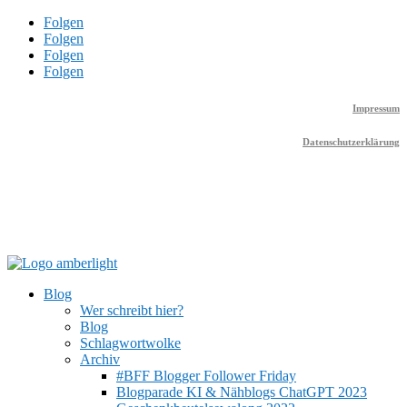
Folgen
Folgen
Folgen
Folgen
Impressum
Datenschutzerklärung
Blog
Wer schreibt hier?
Blog
Schlagwortwolke
Archiv
#BFF Blogger Follower Friday
Blogparade KI & Nähblogs ChatGPT 2023