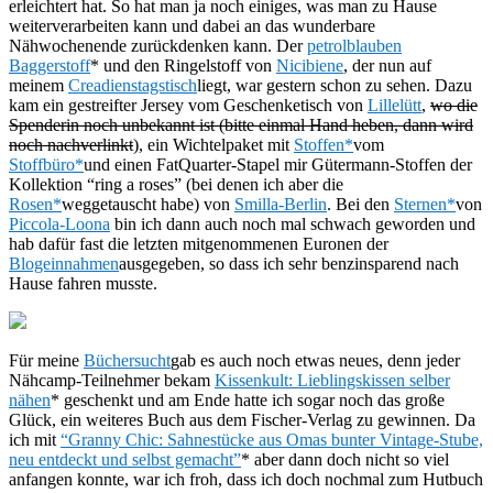
erleichtert hat. So hat man ja noch einiges, was man zu Hause
weiterverarbeiten kann und dabei an das wunderbare
Nähwochenende zurückdenken kann. Der
petrolblauben
Baggerstoff
* und den Ringelstoff von
Nicibiene
, der nun auf
meinem
Creadienstagstisch
liegt, war gestern schon zu sehen. Dazu
kam ein gestreifter Jersey vom Geschenketisch von
Lillelütt
,
wo die
Spenderin noch unbekannt ist (bitte einmal Hand heben, dann wird
noch nachverlinkt
), ein Wichtelpaket mit
Stoffen*
vom
Stoffbüro*
und einen FatQuarter-Stapel mir Gütermann-Stoffen der
Kollektion “ring a roses” (bei denen ich aber die
Rosen*
weggetauscht habe) von
Smilla-Berlin
. Bei den
Sternen*
von
Piccola-Loona
bin ich dann auch noch mal schwach geworden und
hab dafür fast die letzten mitgenommenen Euronen der
Blogeinnahmen
ausgegeben, so dass ich sehr benzinsparend nach
Hause fahren musste.
Für meine
Büchersucht
gab es auch noch etwas neues, denn jeder
Nähcamp-Teilnehmer bekam
Kissenkult: Lieblingskissen selber
nähen
* geschenkt und am Ende hatte ich sogar noch das große
Glück, ein weiteres Buch aus dem Fischer-Verlag zu gewinnen. Da
ich mit
“Granny Chic: Sahnestücke aus Omas bunter Vintage-Stube,
neu entdeckt und selbst gemacht”
* aber dann doch nicht so viel
anfangen konnte, war ich froh, dass ich doch nochmal zum Hutbuch