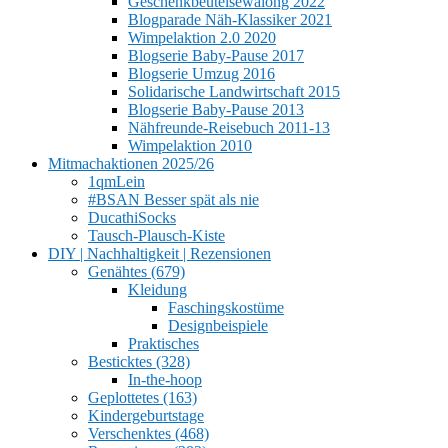
Geschenkbeutelsewalong 2022
Blogparade Näh-Klassiker 2021
Wimpelaktion 2.0 2020
Blogserie Baby-Pause 2017
Blogserie Umzug 2016
Solidarische Landwirtschaft 2015
Blogserie Baby-Pause 2013
Nähfreunde-Reisebuch 2011-13
Wimpelaktion 2010
Mitmachaktionen 2025/26
1qmLein
#BSAN Besser spät als nie
DucathiSocks
Tausch-Plausch-Kiste
DIY | Nachhaltigkeit | Rezensionen
Genähtes (679)
Kleidung
Faschingskostüme
Designbeispiele
Praktisches
Besticktes (328)
In-the-hoop
Geplottetes (163)
Kindergeburtstage
Verschenktes (468)