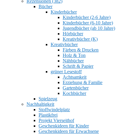
Rezensionen (382)
Bücher
Kinderbücher
Kinderbücher (2-6 Jahre)
Kinderbücher (6-10 Jahre)
Jugendbücher (ab 10 Jahre)
Hörbücher
Kreativbücher (K)
Kreativbücher
Färben & Drucken
Holz & Ton
Nähbücher
Schrift & Papier
grüner Lesestoff
Achtsamkeit
Erziehung & Familie
Gartenbücher
Kochbücher
Spielzeug
Nachhaltigkeit
Stoffwindelplatz
Plastikfrei
Projekt Vierseithof
Geschenkideen für Kinder
Geschenkideen für Erwachsene