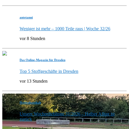
antetanni
Weniger ist mehr – 1000 Teile raus | Woche 32/26
vor 8 Stunden
Das Online-Magazin für Dresden
Top 5 Stoffgeschäfte in Dresden
vor 13 Stunden
Heldenhaushalt
Unsere Wochenlieblinge 31/2026 – Halber Alltag ist
zurück
vor 15 Stunden