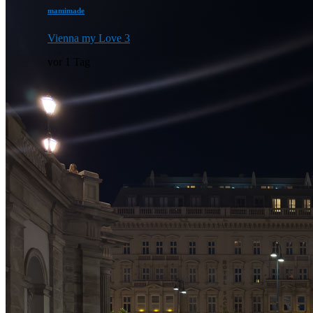
mamimade
Vienna my Love 3
vor 1 Tag