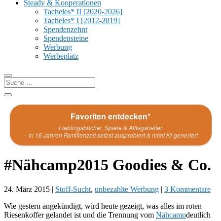
Steady & Kooperationen
Tacheles* II [2020-2026]
Tacheles* I [2012-2019]
Spendenzehnt
Spendensteine
Werbung
Werbeplatz
Favoriten entdecken*
Lieblingsbücher, Spiele & Alltagshelfer
– in 16 Jahren Familienzeit selbst ausprobiert & nicht KI-generiert
#Nähcamp2015 Goodies & Co.
24. März 2015
|
Stoff-Sucht
,
unbezahlte Werbung
|
3 Kommentare
Wie gestern angekündigt, wird heute gezeigt, was alles im roten
Riesenkoffer gelandet ist und die Trennung vom
Nähcamp
deutlich