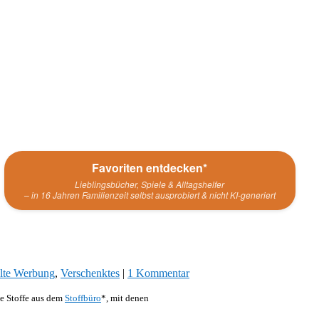
Favoriten entdecken*
Lieblingsbücher, Spiele & Alltagshelfer
– in 16 Jahren Familienzeit selbst ausprobiert & nicht KI-generiert
lte Werbung
,
Verschenktes
|
1 Kommentar
ne Stoffe aus dem
Stoffbüro
*, mit denen