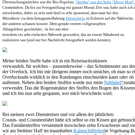
Überraschungstütchen war die Bio-Popeline
“Arches” aus der Serie “Micro Mod
Cremefarben. Da bis zur Fertigstellung ein ganzer Monat Zeit war, habe auch ich
entschieden, dabei zu sein und fand es sehr spannend, dass man bei den
Mitnähern via dem Instagram-Hahstag
#fqwichteln
in Echtzeit auf die Nähtische
der anderen schauen konnte. Dem gerade extrem vollgestopften
Alltagsleben geschuldet, ist bei mir aber
trotzdem ein sehr einfaches Nähwerk geworden, das an einem Nähabend zu
realisieren war (und nur bei Nachtlicht fotografiert werden konnte).
Meine beiden Stoffe habe ich in ein Reisenackenkissen
verwandelt, für welches – passenderweise – das Schnittmuster aus 
der Overlock. Ich bin mir übrigens immer noch unsicher, ob man so e
Overlocknaht wirklich in den Rundungen einschneiden kann oder ob 
auftrennt. Neben den beiden Stoffen wurde nur mein
Nählabel*
zusätz
verwendet. Das die Bogenstruktur des Stoffes den Bogen des Kissens 
und ich bin nun sehr gespannt, wer mich bewichteln wird.
Bei meinen zwei Dienstreisen und vor allem der jährlichen
Cousin- und Cousinenfahrt hätte ich selbst so ein Kissen gut gebrauc
Das Familientreffen versammelt inzwischen zehn Erwachsene und vie
wir am Stettiner Haff im traumhaften
Kahnschifferhof
in Vogelsang-Ba