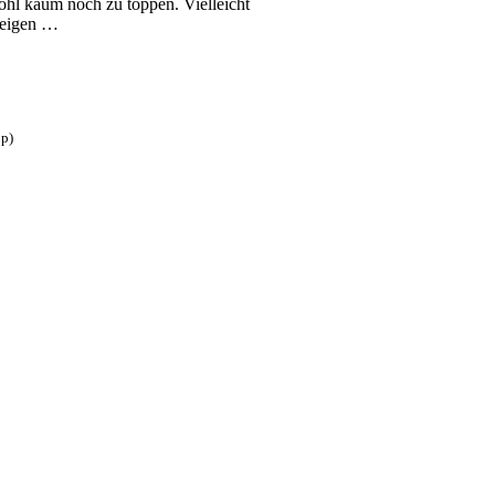
wohl kaum noch zu toppen. Vielleicht
 zeigen …
p)