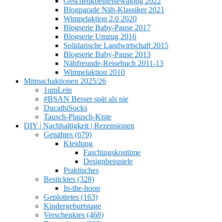
Geschenkbeutelsewalong 2022
Blogparade Näh-Klassiker 2021
Wimpelaktion 2.0 2020
Blogserie Baby-Pause 2017
Blogserie Umzug 2016
Solidarische Landwirtschaft 2015
Blogserie Baby-Pause 2013
Nähfreunde-Reisebuch 2011-13
Wimpelaktion 2010
Mitmachaktionen 2025/26
1qmLein
#BSAN Besser spät als nie
DucathiSocks
Tausch-Plausch-Kiste
DIY | Nachhaltigkeit | Rezensionen
Genähtes (679)
Kleidung
Faschingskostüme
Designbeispiele
Praktisches
Besticktes (328)
In-the-hoop
Geplottetes (163)
Kindergeburtstage
Verschenktes (468)