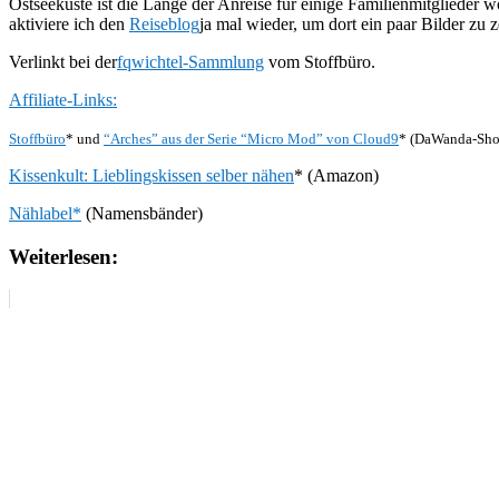
Ostseeküste ist die Länge der Anreise für einige Familienmitglieder 
aktiviere ich den
Reiseblog
ja mal wieder, um dort ein paar Bilder zu
Verlinkt bei der
fqwichtel-Sammlung
vom Stoffbüro.
Affiliate-Links:
Stoffbüro
* und
“Arches” aus der Serie “Micro Mod” von Cloud9
* (DaWanda-Sho
Kissenkult: Lieblingskissen selber nähen
* (Amazon)
Nählabel*
(Namensbänder)
Weiterlesen: