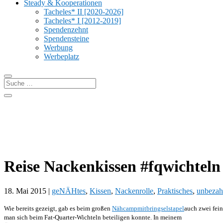
Steady & Kooperationen
Tacheles* II [2020-2026]
Tacheles* I [2012-2019]
Spendenzehnt
Spendensteine
Werbung
Werbeplatz
Reise Nackenkissen #fqwichteln
18. Mai 2015
|
geNÄHtes
,
Kissen
,
Nackenrolle
,
Praktisches
,
unbezah
Wie bereits gezeigt, gab es beim großen
Nähcampmitbringselstapel
auch zwei fei
man sich beim Fat-Quarter-Wichteln beteiligen konnte. In meinem