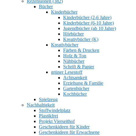
Rezensionen (382)
Bücher
Kinderbücher
Kinderbücher (2-6 Jahre)
Kinderbücher (6-10 Jahre)
Jugendbücher (ab 10 Jahre)
Hörbücher
Kreativbücher (K)
Kreativbücher
Färben & Drucken
Holz & Ton
Nähbücher
Schrift & Papier
grüner Lesestoff
Achtsamkeit
Erziehung & Familie
Gartenbücher
Kochbücher
Spielzeug
Nachhaltigkeit
Stoffwindelplatz
Plastikfrei
Projekt Vierseithof
Geschenkideen für Kinder
Geschenkideen für Erwachsene