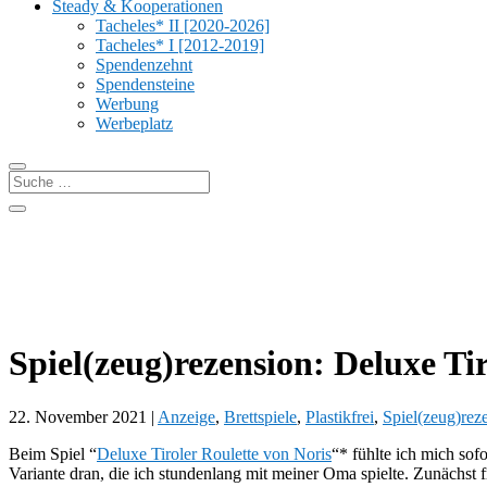
Steady & Kooperationen
Tacheles* II [2020-2026]
Tacheles* I [2012-2019]
Spendenzehnt
Spendensteine
Werbung
Werbeplatz
Spiel(zeug)rezension: Deluxe Ti
22. November 2021
|
Anzeige
,
Brettspiele
,
Plastikfrei
,
Spiel(zeug)rez
Beim Spiel “
Deluxe Tiroler Roulette von Noris
“* fühlte ich mich sof
Variante dran, die ich stundenlang mit meiner Oma spielte. Zunächst fr