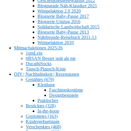
Geschenkbeutelsewalong 2022
Blogparade Näh-Klassiker 2021
Wimpelaktion 2.0 2020
Blogserie Baby-Pause 2017
Blogserie Umzug 2016
Solidarische Landwirtschaft 2015
Blogserie Baby-Pause 2013
Nähfreunde-Reisebuch 2011-13
Wimpelaktion 2010
Mitmachaktionen 2025/26
1qmLein
#BSAN Besser spät als nie
DucathiSocks
Tausch-Plausch-Kiste
DIY | Nachhaltigkeit | Rezensionen
Genähtes (679)
Kleidung
Faschingskostüme
Designbeispiele
Praktisches
Besticktes (328)
In-the-hoop
Geplottetes (163)
Kindergeburtstage
Verschenktes (468)