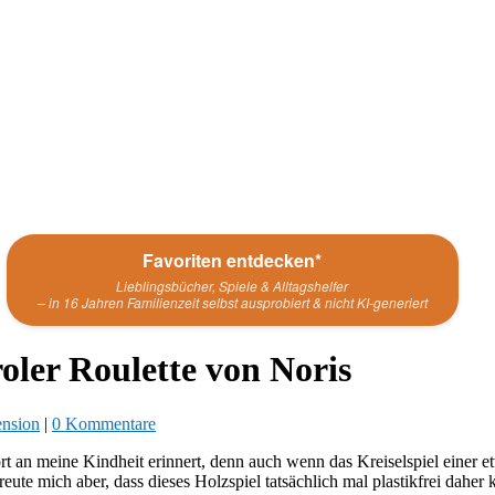
Favoriten entdecken*
Lieblingsbücher, Spiele & Alltagshelfer
– in 16 Jahren Familienzeit selbst ausprobiert & nicht KI-generiert
roler Roulette von Noris
ension
|
0 Kommentare
ort an meine Kindheit erinnert, denn auch wenn das Kreiselspiel einer e
eute mich aber, dass dieses Holzspiel tatsächlich mal plastikfrei daher