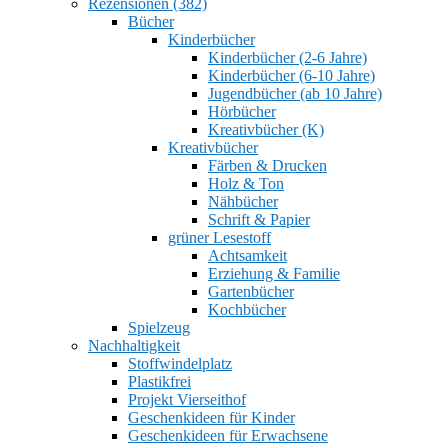
Rezensionen (382)
Bücher
Kinderbücher
Kinderbücher (2-6 Jahre)
Kinderbücher (6-10 Jahre)
Jugendbücher (ab 10 Jahre)
Hörbücher
Kreativbücher (K)
Kreativbücher
Färben & Drucken
Holz & Ton
Nähbücher
Schrift & Papier
grüner Lesestoff
Achtsamkeit
Erziehung & Familie
Gartenbücher
Kochbücher
Spielzeug
Nachhaltigkeit
Stoffwindelplatz
Plastikfrei
Projekt Vierseithof
Geschenkideen für Kinder
Geschenkideen für Erwachsene