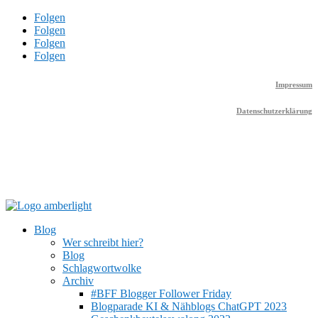
Folgen
Folgen
Folgen
Folgen
Impressum
Datenschutzerklärung
Blog
Wer schreibt hier?
Blog
Schlagwortwolke
Archiv
#BFF Blogger Follower Friday
Blogparade KI & Nähblogs ChatGPT 2023