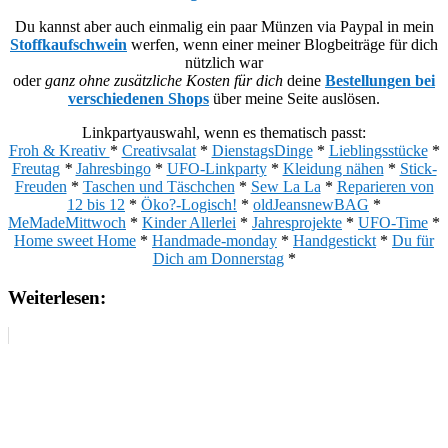
Du kannst aber auch einmalig ein paar Münzen via Paypal in mein
Stoffkaufschwein
werfen, wenn einer meiner Blogbeiträge für dich
nützlich war
oder
ganz ohne zusätzliche Kosten für dich
deine
Bestellungen bei
verschiedenen Shops
über meine Seite auslösen.
Linkpartyauswahl, wenn es thematisch passt:
Froh & Kreativ
*
Creativsalat
*
DienstagsDinge
*
Lieblingsstücke
*
Freutag
*
Jahresbingo
*
UFO-Linkparty
*
Kleidung nähen
*
Stick-
Freuden
*
Taschen und Täschchen
*
Sew La La
*
Reparieren von
12 bis 12
*
Öko?-Logisch!
*
oldJeansnewBAG
*
MeMadeMittwoch
*
Kinder Allerlei
*
Jahresprojekte
*
UFO-Time
*
Home sweet Home
*
Handmade-monday
*
Handgestickt
*
Du für
Dich am Donnerstag
*
Weiterlesen: