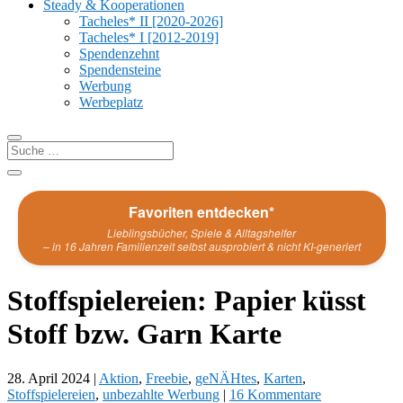
Steady & Kooperationen
Tacheles* II [2020-2026]
Tacheles* I [2012-2019]
Spendenzehnt
Spendensteine
Werbung
Werbeplatz
Favoriten entdecken*
Lieblingsbücher, Spiele & Alltagshelfer
– in 16 Jahren Familienzeit selbst ausprobiert & nicht KI-generiert
Stoffspielereien: Papier küsst
Stoff bzw. Garn Karte
28. April 2024
|
Aktion
,
Freebie
,
geNÄHtes
,
Karten
,
Stoffspielereien
,
unbezahlte Werbung
|
16 Kommentare