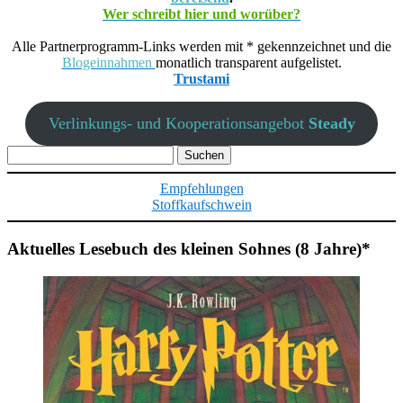
Wer schreibt hier und worüber?
Alle Partnerprogramm-Links werden mit * gekennzeichnet und die
Blogeinnahmen
monatlich transparent aufgelistet.
Trustami
Verlinkungs- und Kooperationsangebot
Steady
Suchen
nach:
Empfehlungen
Stoffkaufschwein
Aktuelles Lesebuch des kleinen Sohnes (8 Jahre)*