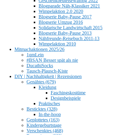
Geschenkbeutelsewalong 2022
Blogparade Näh-Klassiker 2021
Wimpelaktion 2.0 2020
Blogserie Baby-Pause 2017
Blogserie Umzug 2016
Solidarische Landwirtschaft 2015
Blogserie Baby-Pause 2013
Nähfreunde-Reisebuch 2011-13
Wimpelaktion 2010
Mitmachaktionen 2025/26
1qmLein
#BSAN Besser spät als nie
DucathiSocks
Tausch-Plausch-Kiste
DIY | Nachhaltigkeit | Rezensionen
Genähtes (679)
Kleidung
Faschingskostüme
Designbeispiele
Praktisches
Besticktes (328)
In-the-hoop
Geplottetes (163)
Kindergeburtstage
Verschenktes (468)