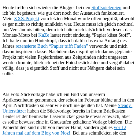
Heute treffen sich wieder die Blogger bei den
Stoffspielereien
und
ich bin begeistert, wie gut dort noch der Austausch funktioniert.
Mein
XXS-Projekt
vom letzten Monat wurde offen begrüßt, obwohl
es gar nicht so richtig miniklein war. Heute muss ich gleich nochmal
um Verständnis bitten, denn ich hatte mich tatsächlich verlesen: das
Monats-Motto bei
KaZe
lautet recht eindeutig “Papier küsst Stoff”.
Ich hatte nun im Hinterkopf, dass ich dafür das extra Anfang des
Jahres
rezensierte Buch “Papier trifft Faden”
verwende und mich
davon inspirieren lasse. Nachdem das ursprünglich daraus geplante
Projekt mit vielen Papierkreisen aus Zeitgründen nicht umgesetzt
werden konnte, blieb ich bei der Foto-bestick-Idee und vergaß dabei
völlig, dass ja eigentlich Stoff und nicht nur Nähgarn dabei sein
sollte.
Als Foto-Stickvorlage habe ich ein Bild von unserem
Aprikosenbaum genommen, der schon im Februar blühte und in den
April-Nachtfrösten so sehr wie noch nie gelitten hat. Meine
Steady-
Unterstützer
haben die Stickvorlage bereits in ihrem Briefkasten.
Leider ist der heimische Laserdrucker gerade etwas schwach, aber
es sollte bewusst eine in Graustufen gehaltene Vorlage bleiben. Die
Papierblüten sind nicht von meiner Hand, sondern gab es
vor 12
Jahren mal auf dem Blog von Noz!
. Bei uns schmückten sie den