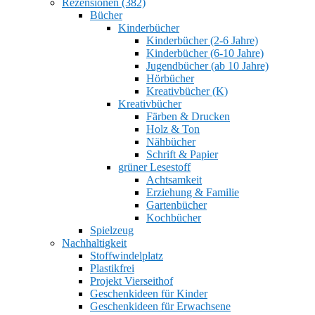
Rezensionen (382)
Bücher
Kinderbücher
Kinderbücher (2-6 Jahre)
Kinderbücher (6-10 Jahre)
Jugendbücher (ab 10 Jahre)
Hörbücher
Kreativbücher (K)
Kreativbücher
Färben & Drucken
Holz & Ton
Nähbücher
Schrift & Papier
grüner Lesestoff
Achtsamkeit
Erziehung & Familie
Gartenbücher
Kochbücher
Spielzeug
Nachhaltigkeit
Stoffwindelplatz
Plastikfrei
Projekt Vierseithof
Geschenkideen für Kinder
Geschenkideen für Erwachsene