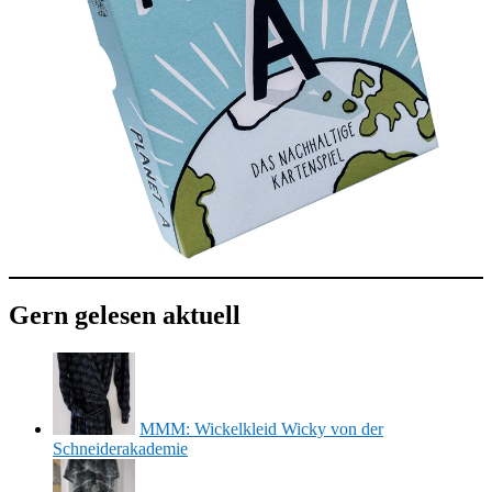
Gern gelesen aktuell
MMM: Wickelkleid Wicky von der
Schneiderakademie