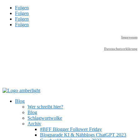
Folgen
Folgen
Folgen
Folgen
Impressum
Datenschutzerklärung
Blog
Wer schreibt hier?
Blog
Schlagwortwolke
Archiv
#BFF Blogger Follower Friday
Blogparade KI & Nähblogs ChatGPT 2023