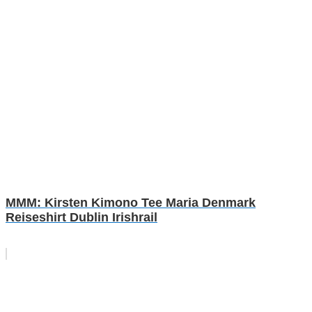
MMM: Kirsten Kimono Tee Maria Denmark
Reiseshirt Dublin Irishrail