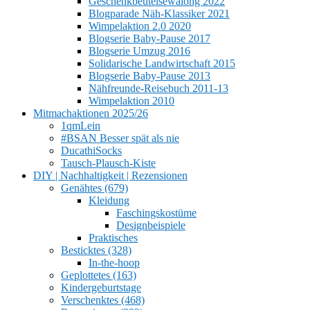
Geschenkbeutelsewalong 2022
Blogparade Näh-Klassiker 2021
Wimpelaktion 2.0 2020
Blogserie Baby-Pause 2017
Blogserie Umzug 2016
Solidarische Landwirtschaft 2015
Blogserie Baby-Pause 2013
Nähfreunde-Reisebuch 2011-13
Wimpelaktion 2010
Mitmachaktionen 2025/26
1qmLein
#BSAN Besser spät als nie
DucathiSocks
Tausch-Plausch-Kiste
DIY | Nachhaltigkeit | Rezensionen
Genähtes (679)
Kleidung
Faschingskostüme
Designbeispiele
Praktisches
Besticktes (328)
In-the-hoop
Geplottetes (163)
Kindergeburtstage
Verschenktes (468)