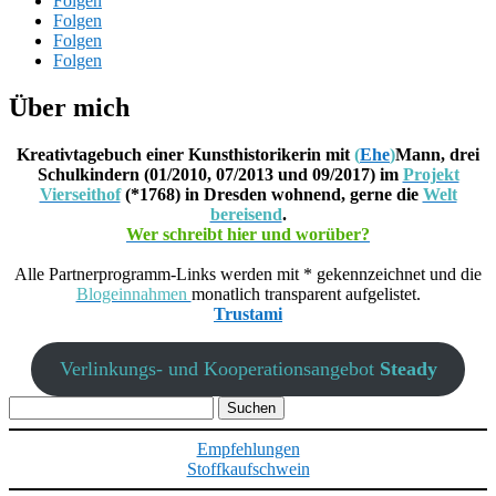
Folgen
Folgen
Folgen
Folgen
Über mich
Kreativtagebuch einer Kunsthistorikerin mit
(
Ehe
)
Mann, drei
Schulkindern (01/2010, 07/2013 und 09/2017) im
Projekt
Vierseithof
(*1768) in Dresden wohnend, gerne die
Welt
bereisend
.
Wer schreibt hier und worüber?
Alle Partnerprogramm-Links werden mit * gekennzeichnet und die
Blogeinnahmen
monatlich transparent aufgelistet.
Trustami
Verlinkungs- und Kooperationsangebot
Steady
Suchen
nach:
Empfehlungen
Stoffkaufschwein