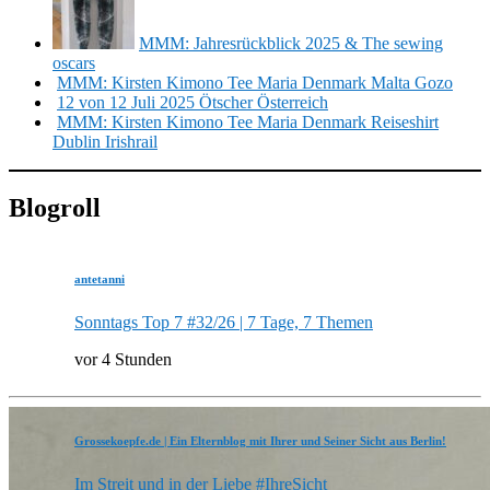
MMM: Jahresrückblick 2025 & The sewing
oscars
MMM: Kirsten Kimono Tee Maria Denmark Malta Gozo
12 von 12 Juli 2025 Ötscher Österreich
MMM: Kirsten Kimono Tee Maria Denmark Reiseshirt
Dublin Irishrail
Blogroll
antetanni
Sonntags Top 7 #32/26 | 7 Tage, 7 Themen
vor 4 Stunden
Grossekoepfe.de | Ein Elternblog mit Ihrer und Seiner Sicht aus Berlin!
Im Streit und in der Liebe #IhreSicht