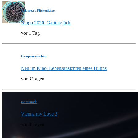
Valomea's Flickenkiste
Bingo 2026: Gartenglück
vor 1 Tag
Campusrauschen
Neu im Kino: Lebensansichten eines Huhns
vor 3 Tagen
mamimade
Vienna my Love 3
vor 3 Tagen