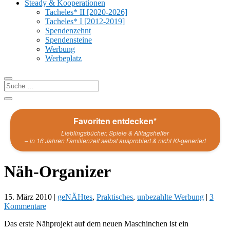
Steady & Kooperationen
Tacheles* II [2020-2026]
Tacheles* I [2012-2019]
Spendenzehnt
Spendensteine
Werbung
Werbeplatz
Favoriten entdecken*
Lieblingsbücher, Spiele & Alltagshelfer
– in 16 Jahren Familienzeit selbst ausprobiert & nicht KI-generiert
Näh-Organizer
15. März 2010
|
geNÄHtes
,
Praktisches
,
unbezahlte Werbung
|
3
Kommentare
Das erste Nähprojekt auf dem neuen Maschinchen ist ein