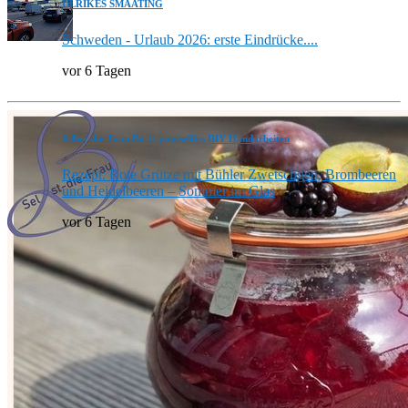
ULRIKES SMAATING
Schweden - Urlaub 2026: erste Eindrücke....
vor 6 Tagen
Selbst-die-Frau Do-it-yourselfies DIY Handarbeiten
Rezept: Rote Grütze mit Bühler Zwetschgen, Brombeeren
und Heidelbeeren – Sommer im Glas
vor 6 Tagen