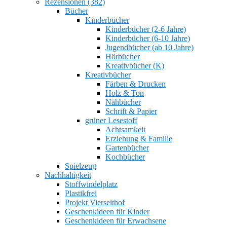
Rezensionen (382)
Bücher
Kinderbücher
Kinderbücher (2-6 Jahre)
Kinderbücher (6-10 Jahre)
Jugendbücher (ab 10 Jahre)
Hörbücher
Kreativbücher (K)
Kreativbücher
Färben & Drucken
Holz & Ton
Nähbücher
Schrift & Papier
grüner Lesestoff
Achtsamkeit
Erziehung & Familie
Gartenbücher
Kochbücher
Spielzeug
Nachhaltigkeit
Stoffwindelplatz
Plastikfrei
Projekt Vierseithof
Geschenkideen für Kinder
Geschenkideen für Erwachsene