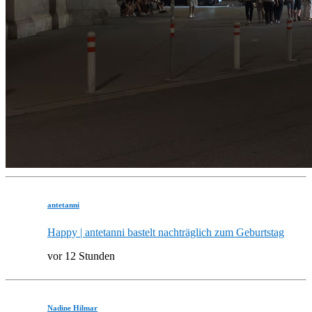
antetanni
Happy | antetanni bastelt nachträglich zum Geburtstag
vor 12 Stunden
Nadine Hilmar