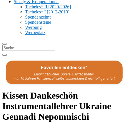
Steady & Kooperationen
Tacheles* II [2020-2026]
Tacheles* I [2012-2019]
Spendenzehnt
Spendensteine
Werbung
Werbeplatz
Favoriten entdecken*
Lieblingsbücher, Spiele & Alltagshelfer
– in 16 Jahren Familienzeit selbst ausprobiert & nicht KI-generiert
Kissen Dankeschön
Instrumentallehrer Ukraine
Gennadi Nepomnischi