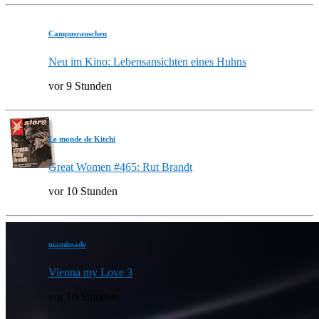
Campusrauschen
Neu im Kino: Lebensansichten eines Huhns
vor 9 Stunden
Le monde de Kitchi
Great Women #465: Rut Brandt
vor 10 Stunden
mamimade
Vienna my Love 3
vor 10 Stunden