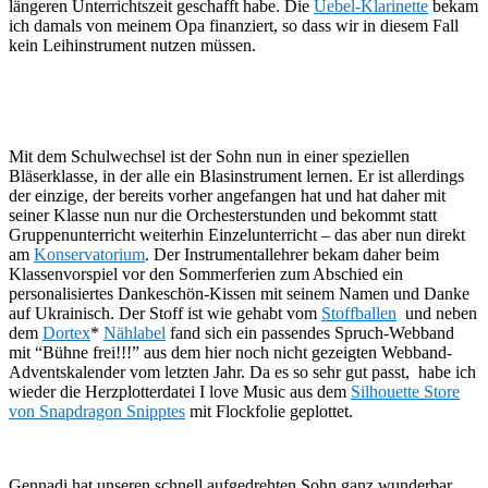
längeren Unterrichtszeit geschafft habe. Die
Uebel-Klarinette
bekam
ich damals von meinem Opa finanziert, so dass wir in diesem Fall
kein Leihinstrument nutzen müssen.
Mit dem Schulwechsel ist der Sohn nun in einer speziellen
Bläserklasse, in der alle ein Blasinstrument lernen. Er ist allerdings
der einzige, der bereits vorher angefangen hat und hat daher mit
seiner Klasse nun nur die Orchesterstunden und bekommt statt
Gruppenunterricht weiterhin Einzelunterricht – das aber nun direkt
am
Konservatorium
. Der Instrumentallehrer bekam daher beim
Klassenvorspiel vor den Sommerferien zum Abschied ein
personalisiertes Dankeschön-Kissen mit seinem Namen und Danke
auf Ukrainisch. Der Stoff ist wie gehabt vom
Stoffballen
und neben
dem
Dortex
*
Nählabel
fand sich ein passendes Spruch-Webband
mit “Bühne frei!!!” aus dem hier noch nicht gezeigten Webband-
Adventskalender vom letzten Jahr. Da es so sehr gut passt, habe ich
wieder die Herzplotterdatei I love Music aus dem
Silhouette Store
von Snapdragon Snipptes
mit Flockfolie geplottet.
Gennadi hat unseren schnell aufgedrehten Sohn ganz wunderbar