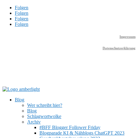
Folgen
Folgen
Folgen
Folgen
Impressum
Datenschutzerklärung
Blog
Wer schreibt hier?
Blog
Schlagwortwolke
Archiv
#BFF Blogger Follower Friday
Blogparade KI & Nähblogs ChatGPT 2023