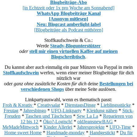
Blogbeiträge-Abo
[in Echtzeit oder 1x pro Woche am Sonnabend]
WhatsApp Blogbeiträge Kanal
[Anonym mitlesen]
Neu: Blogcast amberlight-label
[Blogbeiträge als Podcast mithören]
Stoffkaufschwein & Co.:
Werde
Steady-Blogunterstützer
oder
stell mir einen virtuellen Kaffee auf meinen
Blogschreibtisch
.
Du kannst aber auch einmalig ein paar Münzen via Paypal in mein
Stoffkaufschwein
werfen, wenn einer meiner Blogbeiträge für dich
nützlich war
oder
ganz ohne zusätzliche Kosten für dich
deine
Bestellungen bei
verschiedenen Shops
über meine Seite auslösen.
Linkpartyauswahl, wenn es thematisch passt:
Froh & Kreativ
*
Creativsalat
*
DienstagsDinge
*
Lieblingsstücke
*
Freutag
*
Jahresbingo
*
UFO-Linkparty
*
Kleidung nähen
*
Stick-
Freuden
*
Taschen und Täschchen
*
Sew La La
*
Reparieren von
12 bis 12
*
Öko?-Logisch!
*
oldJeansnewBAG
*
MeMadeMittwoch
*
Kinder Allerlei
*
Jahresprojekte
*
UFO-Time
*
Home sweet Home
*
Handmade-monday
*
Handgestickt
*
Du für