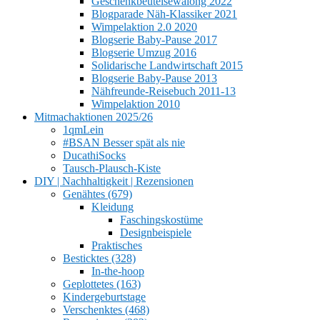
Geschenkbeutelsewalong 2022
Blogparade Näh-Klassiker 2021
Wimpelaktion 2.0 2020
Blogserie Baby-Pause 2017
Blogserie Umzug 2016
Solidarische Landwirtschaft 2015
Blogserie Baby-Pause 2013
Nähfreunde-Reisebuch 2011-13
Wimpelaktion 2010
Mitmachaktionen 2025/26
1qmLein
#BSAN Besser spät als nie
DucathiSocks
Tausch-Plausch-Kiste
DIY | Nachhaltigkeit | Rezensionen
Genähtes (679)
Kleidung
Faschingskostüme
Designbeispiele
Praktisches
Besticktes (328)
In-the-hoop
Geplottetes (163)
Kindergeburtstage
Verschenktes (468)