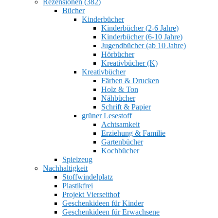
Rezensionen (382)
Bücher
Kinderbücher
Kinderbücher (2-6 Jahre)
Kinderbücher (6-10 Jahre)
Jugendbücher (ab 10 Jahre)
Hörbücher
Kreativbücher (K)
Kreativbücher
Färben & Drucken
Holz & Ton
Nähbücher
Schrift & Papier
grüner Lesestoff
Achtsamkeit
Erziehung & Familie
Gartenbücher
Kochbücher
Spielzeug
Nachhaltigkeit
Stoffwindelplatz
Plastikfrei
Projekt Vierseithof
Geschenkideen für Kinder
Geschenkideen für Erwachsene