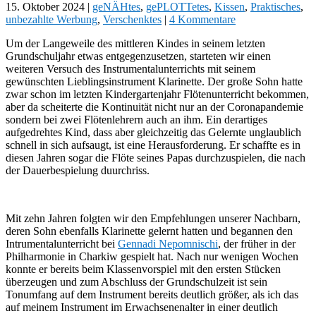
15. Oktober 2024
|
geNÄHtes
,
gePLOTTetes
,
Kissen
,
Praktisches
,
unbezahlte Werbung
,
Verschenktes
|
4 Kommentare
Um der Langeweile des mittleren Kindes in seinem letzten
Grundschuljahr etwas entgegenzusetzen, starteten wir einen
weiteren Versuch des Instrumentalunterrichts mit seinem
gewünschten Lieblingsinstrument Klarinette. Der große Sohn hatte
zwar schon im letzten Kindergartenjahr Flötenunterricht bekommen,
aber da scheiterte die Kontinuität nicht nur an der Coronapandemie
sondern bei zwei Flötenlehrern auch an ihm. Ein derartiges
aufgedrehtes Kind, dass aber gleichzeitig das Gelernte unglaublich
schnell in sich aufsaugt, ist eine Herausforderung. Er schaffte es in
diesen Jahren sogar die Flöte seines Papas durchzuspielen, die nach
der Dauerbespielung duurchriss.
Mit zehn Jahren folgten wir den Empfehlungen unserer Nachbarn,
deren Sohn ebenfalls Klarinette gelernt hatten und begannen den
Intrumentalunterricht bei
Gennadi Nepomnischi
, der früher in der
Philharmonie in Charkiw gespielt hat. Nach nur wenigen Wochen
konnte er bereits beim Klassenvorspiel mit den ersten Stücken
überzeugen und zum Abschluss der Grundschulzeit ist sein
Tonumfang auf dem Instrument bereits deutlich größer, als ich das
auf meinem Instrument im Erwachsenenalter in einer deutlich