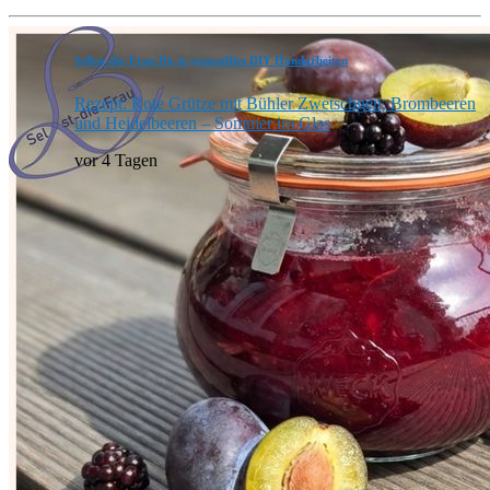
Selbst-die-Frau Do-it-yourselfies DIY Handarbeiten
Rezept: Rote Grütze mit Bühler Zwetschgen, Brombeeren
und Heidelbeeren – Sommer im Glas
vor 4 Tagen