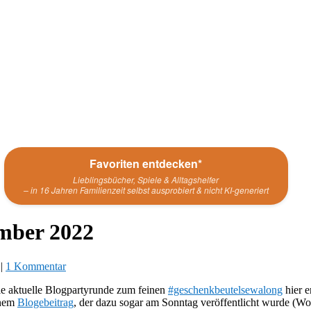
Favoriten entdecken*
Lieblingsbücher, Spiele & Alltagshelfer
– in 16 Jahren Familienzeit selbst ausprobiert & nicht KI-generiert
mber 2022
|
1 Kommentar
ie aktuelle Blogpartyrunde zum feinen
#geschenkbeutelsewalong
hier e
inem
Blogebeitrag
, der dazu sogar am Sonntag veröffentlicht wurde (Woc