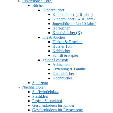
Rezensionen (382)
Bücher
Kinderbücher
Kinderbücher (2-6 Jahre)
Kinderbücher (6-10 Jahre)
Jugendbücher (ab 10 Jahre)
Hörbücher
Kreativbücher (K)
Kreativbücher
Färben & Drucken
Holz & Ton
Nähbücher
Schrift & Papier
grüner Lesestoff
Achtsamkeit
Erziehung & Familie
Gartenbücher
Kochbücher
Spielzeug
Nachhaltigkeit
Stoffwindelplatz
Plastikfrei
Projekt Vierseithof
Geschenkideen für Kinder
Geschenkideen für Erwachsene