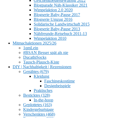
Geschenkbeutelsewalong 2022
Blogparade Näh-Klassiker 2021
Wimpelaktion 2.0 2020
Blogserie Baby-Pause 2017
Blogserie Umzug 2016
Solidarische Landwirtschaft 2015
Blogserie Baby-Pause 2013
Nähfreunde-Reisebuch 2011-13
Wimpelaktion 2010
Mitmachaktionen 2025/26
1qmLein
#BSAN Besser spät als nie
DucathiSocks
Tausch-Plausch-Kiste
DIY | Nachhaltigkeit | Rezensionen
Genähtes (679)
Kleidung
Faschingskostüme
Designbeispiele
Praktisches
Besticktes (328)
In-the-hoop
Geplottetes (163)
Kindergeburtstage
Verschenktes (468)