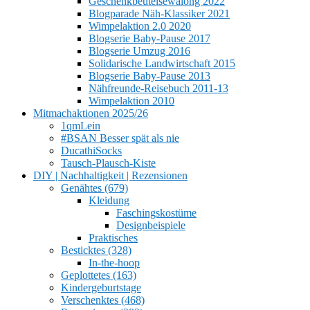
Geschenkbeutelsewalong 2022
Blogparade Näh-Klassiker 2021
Wimpelaktion 2.0 2020
Blogserie Baby-Pause 2017
Blogserie Umzug 2016
Solidarische Landwirtschaft 2015
Blogserie Baby-Pause 2013
Nähfreunde-Reisebuch 2011-13
Wimpelaktion 2010
Mitmachaktionen 2025/26
1qmLein
#BSAN Besser spät als nie
DucathiSocks
Tausch-Plausch-Kiste
DIY | Nachhaltigkeit | Rezensionen
Genähtes (679)
Kleidung
Faschingskostüme
Designbeispiele
Praktisches
Besticktes (328)
In-the-hoop
Geplottetes (163)
Kindergeburtstage
Verschenktes (468)