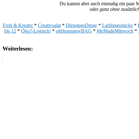
Du kannst aber auch einmalig ein paar 
oder
ganz ohne zusätzlic
Froh & Kreativ
*
Creativsalat
*
DienstagsDinge
*
Lieblingsstücke
*
bis 12
*
Öko?-Logisch!
*
oldJeansnewBAG
*
MeMadeMittwoch
*
Weiterlesen: