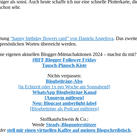
higer als sonst. Auch heute schaffe ich nur eine schnelle Plotterkarte,
schon sehr.
ichung
“happy birthday flowers card” von Daniela Angelova
. Das zweit
 persönlichen Worten überreicht werden.
ne eigenen aktuellen Blogger-Mitmachaktionen 2024 – machst du mit?
#BFF Blogger Follower Friday
Tausch-Plausch-Kiste
Nichts verpassen:
Blogbeiträge-Abo
[in Echtzeit oder 1x pro Woche am Sonnabend]
WhatsApp Blogbeiträge Kanal
[Anonym mitlesen]
Neu: Blogcast amberlight-label
[Blogbeiträge als Podcast mithören]
Stoffkaufschwein & Co.:
Werde
Steady-Blogunterstützer
der
stell mir einen virtuellen Kaffee auf meinen Blogschreibtisch
.