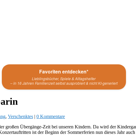
Favoriten entdecken*
Lieblingsbücher, Spiele & Alltagshelfer
– in 16 Jahren Familienzeit selbst ausprobiert & nicht KI-generiert
barin
ung
,
Verschenktes
|
0 Kommentare
 der großen Übergänge-Zeit bei unseren Kindern. Da wird der Kinderga
nzertauftritten ist der Beginn der Sommerferien nun dieses Jahr auch n