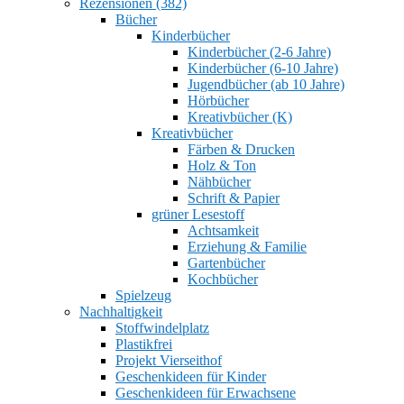
Rezensionen (382)
Bücher
Kinderbücher
Kinderbücher (2-6 Jahre)
Kinderbücher (6-10 Jahre)
Jugendbücher (ab 10 Jahre)
Hörbücher
Kreativbücher (K)
Kreativbücher
Färben & Drucken
Holz & Ton
Nähbücher
Schrift & Papier
grüner Lesestoff
Achtsamkeit
Erziehung & Familie
Gartenbücher
Kochbücher
Spielzeug
Nachhaltigkeit
Stoffwindelplatz
Plastikfrei
Projekt Vierseithof
Geschenkideen für Kinder
Geschenkideen für Erwachsene