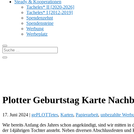
Steady & Kooperationen
Tacheles* II [2020-2026]
Tacheles* I [2012-2019]
Spendenzehnt
Spendensteine
Werbung
Werbeplatz
Plotter Geburtstag Karte Nach
17. Juni 2024
|
gePLOTTetes
,
Karten
,
Papierarbeit
,
unbezahlte Werb
Wie bereits Anfang des Jahres schon angekündigt, sind wir mitten in
der 14jährigen Tochter ansteht. Neben diversen Abschlussfesten und Ko