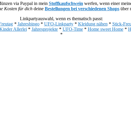
Münzen via Paypal in mein
Stoffkaufschwein
werfen, wenn einer meiner
he Kosten für dich
deine
Bestellungen bei verschiedenen Shops
über m
Linkpartyauswahl, wenn es thematisch passt:
Freutag
*
Jahresbingo
*
UFO-Linkparty
*
Kleidung nähen
*
Stick-Fre
Kinder Allerlei
*
Jahresprojekte
*
UFO-Time
*
Home sweet Home
*
H
*