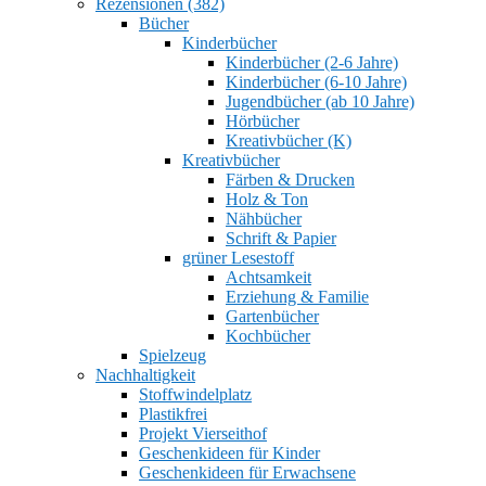
Rezensionen (382)
Bücher
Kinderbücher
Kinderbücher (2-6 Jahre)
Kinderbücher (6-10 Jahre)
Jugendbücher (ab 10 Jahre)
Hörbücher
Kreativbücher (K)
Kreativbücher
Färben & Drucken
Holz & Ton
Nähbücher
Schrift & Papier
grüner Lesestoff
Achtsamkeit
Erziehung & Familie
Gartenbücher
Kochbücher
Spielzeug
Nachhaltigkeit
Stoffwindelplatz
Plastikfrei
Projekt Vierseithof
Geschenkideen für Kinder
Geschenkideen für Erwachsene