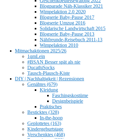
Geschenkbeutelsewalong 2022
Blogparade Näh-Klassiker 2021
Wimpelaktion 2.0 2020
Blogserie Baby-Pause 2017
Blogserie Umzug 2016
Solidarische Landwirtschaft 2015
Blogserie Baby-Pause 2013
Nähfreunde-Reisebuch 2011-13
Wimpelaktion 2010
Mitmachaktionen 2025/26
1qmLein
#BSAN Besser spät als nie
DucathiSocks
Tausch-Plausch-Kiste
DIY | Nachhaltigkeit | Rezensionen
Genähtes (679)
Kleidung
Faschingskostüme
Designbeispiele
Praktisches
Besticktes (328)
In-the-hoop
Geplottetes (163)
Kindergeburtstage
Verschenktes (468)