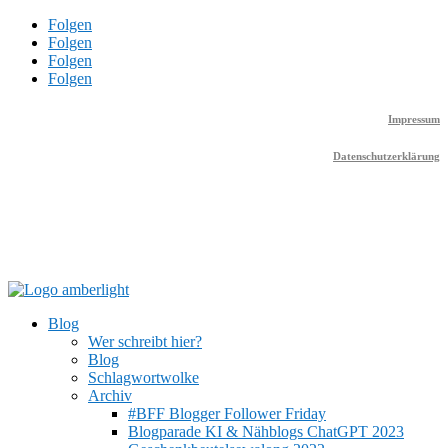
Folgen
Folgen
Folgen
Folgen
Impressum
Datenschutzerklärung
Blog
Wer schreibt hier?
Blog
Schlagwortwolke
Archiv
#BFF Blogger Follower Friday
Blogparade KI & Nähblogs ChatGPT 2023