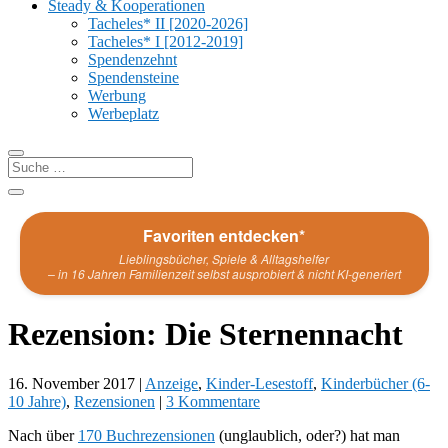
Steady & Kooperationen
Tacheles* II [2020-2026]
Tacheles* I [2012-2019]
Spendenzehnt
Spendensteine
Werbung
Werbeplatz
Favoriten entdecken*
Lieblingsbücher, Spiele & Alltagshelfer
– in 16 Jahren Familienzeit selbst ausprobiert & nicht KI-generiert
Rezension: Die Sternennacht
16. November 2017
|
Anzeige
,
Kinder-Lesestoff
,
Kinderbücher (6-
10 Jahre)
,
Rezensionen
|
3 Kommentare
Nach über
170 Buchrezensionen
(unglaublich, oder?) hat man