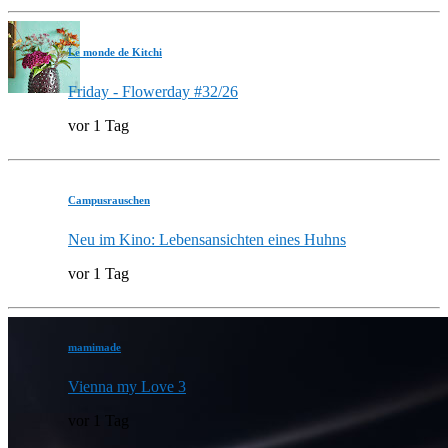
Le monde de Kitchi
Friday - Flowerday #32/26
vor 1 Tag
Campusrauschen
Neu im Kino: Lebensansichten eines Huhns
vor 1 Tag
mamimade
Vienna my Love 3
vor 1 Tag