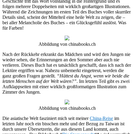
Geschichte tritt das Wort vollständig in die Hintergrund und es
folgen mehrere Doppelseiten mit wirklich großartigen Illustrationen.
Während die Zeichnungen im ersten Teil des Buches voller skurriler
Details sind, scheint der Mittelteil eine heile Welt zu zeigen, die –
bei aller Melancholie des Buches – ein Glücksgefühl auslöst. Was
für Farben!
Abbildung von chinabooks.ch
Nach der Rückkehr erkrankt das Mädchen und wird den Jungen nie
wieder sehen, die Erinnerungen an den Sommer aber auch nie
verlieren. Dieses Buch hat es tatsächlich geschafft, dass ich nach der
Lektüre ergriffen war. Nahezu unbemerkt eingetreut, werden die
ganz großen Fragen gestellt.
“Hättest du Angst, wenn wir beide die
letzten Menschen auf der Welt wären?”
. Im letzten Teil gibt es zwei
Aufklappseiten mit einer wirklich großformatigen Illustration zum
Zimmer des Jungen.
Abbildung von chinabooks.ch
Die asiatische Welt fasziniert mich seit meiner
China-Reise
im
letzten Jahr noch ein bisschen mehr und der Bezug zu Taiwan ist
durch unsere Übersetzerin, die aus diesem Land kommt, auch