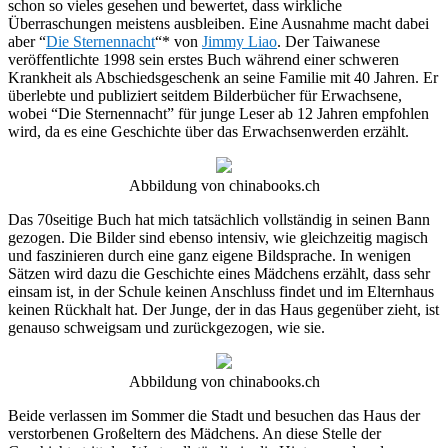
schon so vieles gesehen und bewertet, dass wirkliche
Überraschungen meistens ausbleiben. Eine Ausnahme macht dabei
aber “
Die Sternennacht
“* von
Jimmy Liao
. Der Taiwanese
veröffentlichte 1998 sein erstes Buch während einer schweren
Krankheit als Abschiedsgeschenk an seine Familie mit 40 Jahren. Er
überlebte und publiziert seitdem Bilderbücher für Erwachsene,
wobei “Die Sternennacht” für junge Leser ab 12 Jahren empfohlen
wird, da es eine Geschichte über das Erwachsenwerden erzählt.
Abbildung von chinabooks.ch
Das 70seitige Buch hat mich tatsächlich vollständig in seinen Bann
gezogen. Die Bilder sind ebenso intensiv, wie gleichzeitig magisch
und faszinieren durch eine ganz eigene Bildsprache. In wenigen
Sätzen wird dazu die Geschichte eines Mädchens erzählt, dass sehr
einsam ist, in der Schule keinen Anschluss findet und im Elternhaus
keinen Rückhalt hat. Der Junge, der in das Haus gegenüber zieht, ist
genauso schweigsam und zurückgezogen, wie sie.
Abbildung von chinabooks.ch
Beide verlassen im Sommer die Stadt und besuchen das Haus der
verstorbenen Großeltern des Mädchens. An diese Stelle der