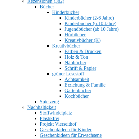
Rezensionen (382)
Bücher
Kinderbücher
Kinderbücher (2-6 Jahre)
Kinderbücher (6-10 Jahre)
Jugendbücher (ab 10 Jahre)
Hörbücher
Kreativbücher (K)
Kreativbücher
Färben & Drucken
Holz & Ton
Nähbücher
Schrift & Papier
grüner Lesestoff
Achtsamkeit
Erziehung & Familie
Gartenbücher
Kochbücher
Spielzeug
Nachhaltigkeit
Stoffwindelplatz
Plastikfrei
Projekt Vierseithof
Geschenkideen für Kinder
Geschenkideen für Erwachsene