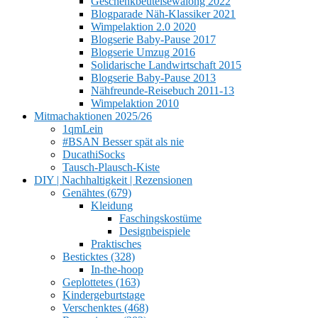
Geschenkbeutelsewalong 2022
Blogparade Näh-Klassiker 2021
Wimpelaktion 2.0 2020
Blogserie Baby-Pause 2017
Blogserie Umzug 2016
Solidarische Landwirtschaft 2015
Blogserie Baby-Pause 2013
Nähfreunde-Reisebuch 2011-13
Wimpelaktion 2010
Mitmachaktionen 2025/26
1qmLein
#BSAN Besser spät als nie
DucathiSocks
Tausch-Plausch-Kiste
DIY | Nachhaltigkeit | Rezensionen
Genähtes (679)
Kleidung
Faschingskostüme
Designbeispiele
Praktisches
Besticktes (328)
In-the-hoop
Geplottetes (163)
Kindergeburtstage
Verschenktes (468)