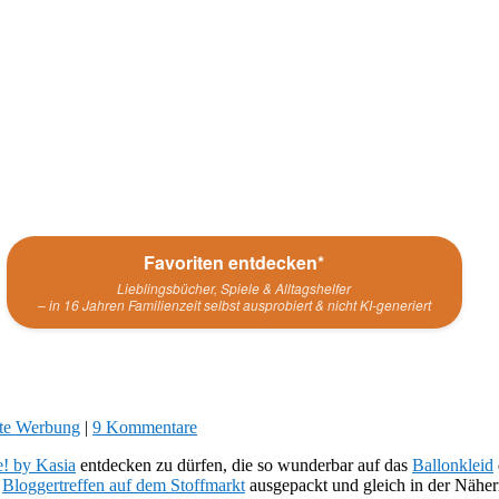
Favoriten entdecken*
Lieblingsbücher, Spiele & Alltagshelfer
– in 16 Jahren Familienzeit selbst ausprobiert & nicht KI-generiert
te Werbung
|
9 Kommentare
! by Kasia
entdecken zu dürfen, die so wunderbar auf das
Ballonkleid
m
Bloggertreffen auf dem Stoffmarkt
ausgepackt und gleich in der Näher