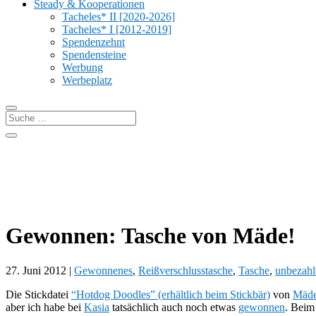
Steady & Kooperationen
Tacheles* II [2020-2026]
Tacheles* I [2012-2019]
Spendenzehnt
Spendensteine
Werbung
Werbeplatz
Gewonnen: Tasche von Mäde!
27. Juni 2012
|
Gewonnenes
,
Reißverschlusstasche
,
Tasche
,
unbezahl
Die Stickdatei
“Hotdog Doodles” (erhältlich beim Stickbär)
von
Mäde
aber ich habe bei
Kasia
tatsächlich auch noch etwas
gewonnen
. Bei