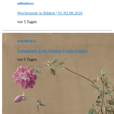
nullpunktzwo
Wochenende in Bildern | 01./02.08.2026
vor 5 Tagen
PeterSilie & Co
Farbpaletten in der Malerei- Fidelia Bridges
vor 5 Tagen