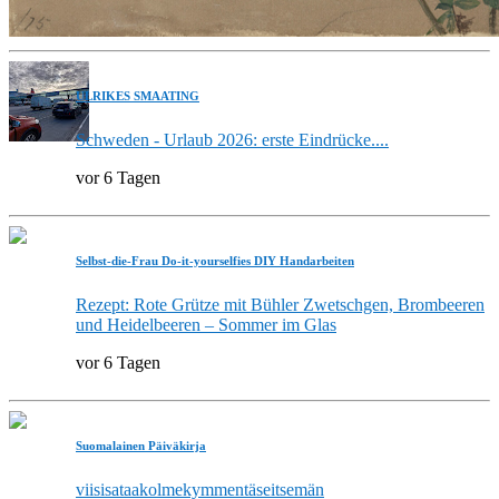
ULRIKES SMAATING
Schweden - Urlaub 2026: erste Eindrücke....
vor 6 Tagen
Selbst-die-Frau Do-it-yourselfies DIY Handarbeiten
Rezept: Rote Grütze mit Bühler Zwetschgen, Brombeeren
und Heidelbeeren – Sommer im Glas
vor 6 Tagen
Suomalainen Päiväkirja
viisisataakolmekymmentäseitsemän