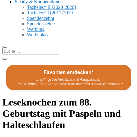
Steady & Kooperationen
Tacheles* II [2020-2026]
Tacheles* I [2012-2019]
Spendenzehnt
Spendensteine
Werbung
Werbeplatz
Favoriten entdecken*
Lieblingsbücher, Spiele & Alltagshelfer
– in 16 Jahren Familienzeit selbst ausprobiert & nicht KI-generiert
Leseknochen zum 88.
Geburtstag mit Paspeln und
Halteschlaufen