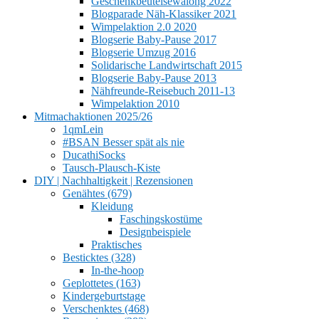
Geschenkbeutelsewalong 2022
Blogparade Näh-Klassiker 2021
Wimpelaktion 2.0 2020
Blogserie Baby-Pause 2017
Blogserie Umzug 2016
Solidarische Landwirtschaft 2015
Blogserie Baby-Pause 2013
Nähfreunde-Reisebuch 2011-13
Wimpelaktion 2010
Mitmachaktionen 2025/26
1qmLein
#BSAN Besser spät als nie
DucathiSocks
Tausch-Plausch-Kiste
DIY | Nachhaltigkeit | Rezensionen
Genähtes (679)
Kleidung
Faschingskostüme
Designbeispiele
Praktisches
Besticktes (328)
In-the-hoop
Geplottetes (163)
Kindergeburtstage
Verschenktes (468)