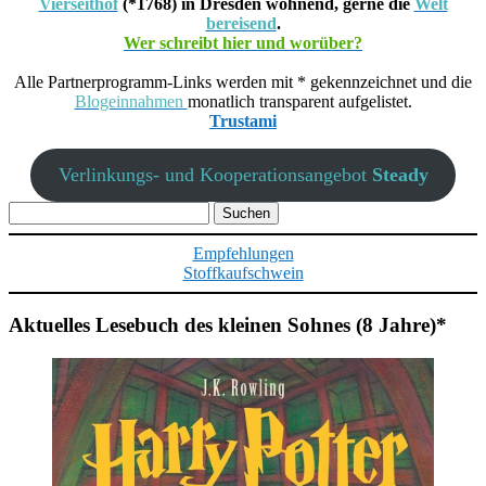
Vierseithof
(*1768) in Dresden wohnend, gerne die
Welt
bereisend
.
Wer schreibt hier und worüber?
Alle Partnerprogramm-Links werden mit * gekennzeichnet und die
Blogeinnahmen
monatlich transparent aufgelistet.
Trustami
Verlinkungs- und Kooperationsangebot
Steady
Suchen
nach:
Empfehlungen
Stoffkaufschwein
Aktuelles Lesebuch des kleinen Sohnes (8 Jahre)*