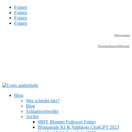
Folgen
Folgen
Folgen
Folgen
Impressum
Datenschutzerklärung
Blog
Wer schreibt hier?
Blog
Schlagwortwolke
Archiv
#BFF Blogger Follower Friday
Blogparade KI & Nähblogs ChatGPT 2023