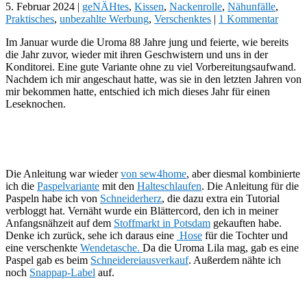
5. Februar 2024
|
geNÄHtes
,
Kissen
,
Nackenrolle
,
Nähunfälle
,
Praktisches
,
unbezahlte Werbung
,
Verschenktes
|
1 Kommentar
Im Januar wurde die Uroma 88 Jahre jung und feierte, wie bereits
die Jahr zuvor, wieder mit ihren Geschwistern und uns in der
Konditorei. Eine gute Variante ohne zu viel Vorbereitungsaufwand.
Nachdem ich mir angeschaut hatte, was sie in den letzten Jahren von
mir bekommen hatte, entschied ich mich dieses Jahr für einen
Leseknochen.
Die Anleitung war wieder
von sew4home
, aber diesmal kombinierte
ich die
Paspelvariante
mit den
Halteschlaufen
. Die Anleitung für die
Paspeln habe ich von
Schneiderherz
, die dazu extra ein Tutorial
verbloggt hat. Vernäht wurde ein Blättercord, den ich in meiner
Anfangsnähzeit auf dem
Stoffmarkt in Potsdam
gekauften habe.
Denke ich zurück, sehe ich daraus eine
Hose
für die Tochter und
eine verschenkte
Wendetasche.
Da die Uroma Lila mag, gab es eine
Paspel gab es beim
Schneidereiausverkauf
. Außerdem nähte ich
noch
Snappap-Label
auf.