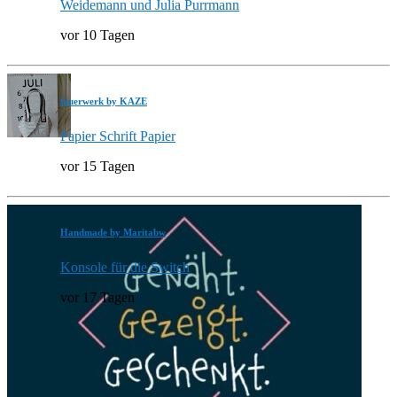
Weidemann und Julia Purrmann
vor 10 Tagen
feuerwerk by KAZE
Papier Schrift Papier
vor 15 Tagen
Handmade by Maritabw
Konsole für die Switch
vor 17 Tagen