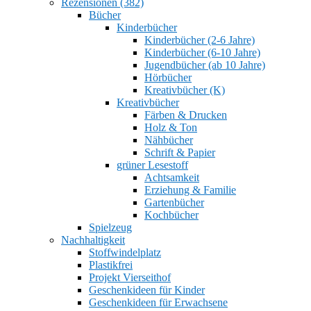
Rezensionen (382)
Bücher
Kinderbücher
Kinderbücher (2-6 Jahre)
Kinderbücher (6-10 Jahre)
Jugendbücher (ab 10 Jahre)
Hörbücher
Kreativbücher (K)
Kreativbücher
Färben & Drucken
Holz & Ton
Nähbücher
Schrift & Papier
grüner Lesestoff
Achtsamkeit
Erziehung & Familie
Gartenbücher
Kochbücher
Spielzeug
Nachhaltigkeit
Stoffwindelplatz
Plastikfrei
Projekt Vierseithof
Geschenkideen für Kinder
Geschenkideen für Erwachsene