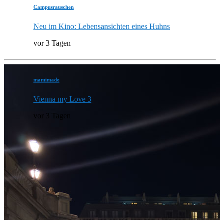
Campusrauschen
Neu im Kino: Lebensansichten eines Huhns
vor 3 Tagen
mamimade
Vienna my Love 3
vor 3 Tagen