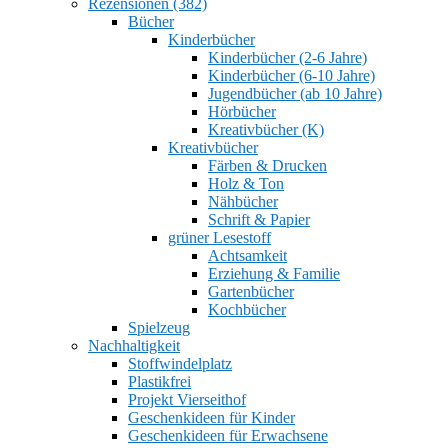
Rezensionen (382)
Bücher
Kinderbücher
Kinderbücher (2-6 Jahre)
Kinderbücher (6-10 Jahre)
Jugendbücher (ab 10 Jahre)
Hörbücher
Kreativbücher (K)
Kreativbücher
Färben & Drucken
Holz & Ton
Nähbücher
Schrift & Papier
grüner Lesestoff
Achtsamkeit
Erziehung & Familie
Gartenbücher
Kochbücher
Spielzeug
Nachhaltigkeit
Stoffwindelplatz
Plastikfrei
Projekt Vierseithof
Geschenkideen für Kinder
Geschenkideen für Erwachsene