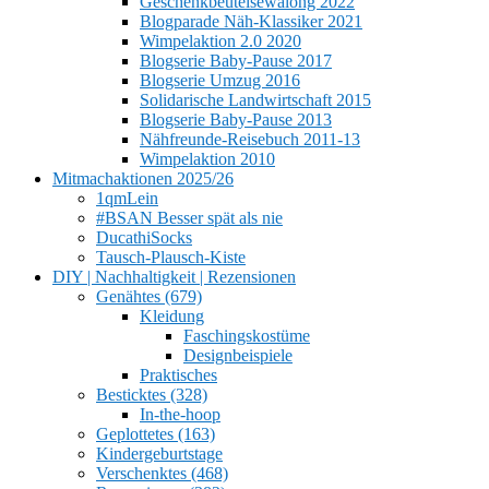
Geschenkbeutelsewalong 2022
Blogparade Näh-Klassiker 2021
Wimpelaktion 2.0 2020
Blogserie Baby-Pause 2017
Blogserie Umzug 2016
Solidarische Landwirtschaft 2015
Blogserie Baby-Pause 2013
Nähfreunde-Reisebuch 2011-13
Wimpelaktion 2010
Mitmachaktionen 2025/26
1qmLein
#BSAN Besser spät als nie
DucathiSocks
Tausch-Plausch-Kiste
DIY | Nachhaltigkeit | Rezensionen
Genähtes (679)
Kleidung
Faschingskostüme
Designbeispiele
Praktisches
Besticktes (328)
In-the-hoop
Geplottetes (163)
Kindergeburtstage
Verschenktes (468)