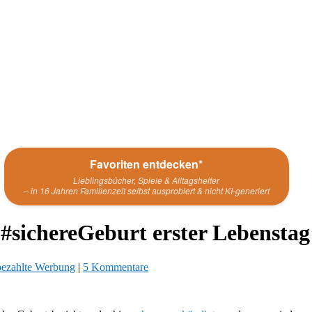
Favoriten entdecken*
Lieblingsbücher, Spiele & Alltagshelfer
– in 16 Jahren Familienzeit selbst ausprobiert & nicht KI-generiert
 #sichereGeburt erster Lebensta
ezahlte Werbung
|
5 Kommentare