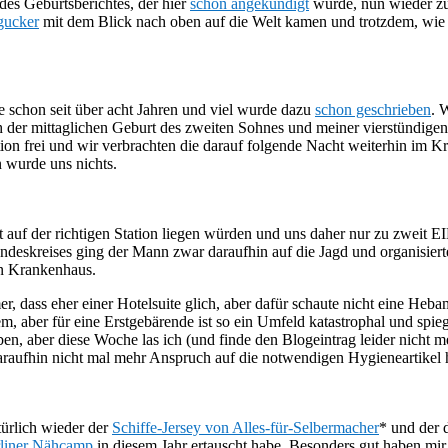
des Geburtsberichtes, der hier
schon angekündigt
wurde, nun wieder z
gucker
mit dem Blick nach oben auf die Welt kamen und trotzdem, wie b
 schon seit über acht Jahren und viel wurde dazu
schon geschrieben
. 
h der mittaglichen Geburt des zweiten Sohnes und meiner vierstündigen
n frei und wir verbrachten die darauf folgende Nacht weiterhin im Kre
 wurde uns nichts.
 auf der richtigen Station liegen würden und uns daher nur zu zweit E
ndeskreises ging der Mann zwar daraufhin auf die Jagd und organisiert
in Krankenhaus.
, dass eher einer Hotelsuite glich, aber dafür schaute nicht eine Heba
m, aber für eine Erstgebärende ist so ein Umfeld katastrophal und spieg
ben, aber diese Woche las ich (und finde den Blogeintrag leider nicht 
daraufhin nicht mal mehr Anspruch auf die notwendigen Hygieneartikel h
türlich wieder der
Schiffe-Jersey von Alles-für-Selbermacher
* und der 
liner Nähcamp
in diesem Jahr ertauscht habe. Besonders gut haben mir 