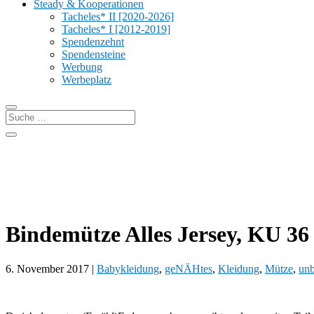
Steady & Kooperationen
Tacheles* II [2020-2026]
Tacheles* I [2012-2019]
Spendenzehnt
Spendensteine
Werbung
Werbeplatz
Bindemütze Alles Jersey, KU 36
6. November 2017
|
Babykleidung
,
geNÄHtes
,
Kleidung
,
Mütze
,
unb