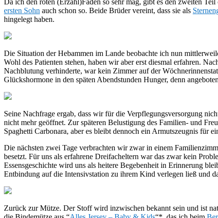
Da ich den roten (Erzähl)Faden so sehr mag, gibt es den zweiten Teil 
ersten Sohn
auch schon so. Beide Brüder vereint, dass sie als
Sternen
hingelegt haben.
Die Situation der Hebammen im Lande beobachte ich nun mittlerweile
Wohl des Patienten stehen, haben wir aber erst diesmal erfahren. Nac
Nachblutung verhinderte, war kein Zimmer auf der Wöchnerinnenstatio
Glückshormone in den späten Abendstunden Hunger, denn angeboten
Seine Nachfrage ergab, dass wir für die Verpflegungsversorgung nicht
nicht mehr geöffnet. Zur späteren Belustigung des Familien- und Freu
Spaghetti Carbonara, aber es bleibt dennoch ein Armutszeugnis für e
Die nächsten zwei Tage verbrachten wir zwar in einem Familienzimmer
besetzt. Für uns als erfahrene Dreifacheltern war das zwar kein Proble
Essensgeschichte wird uns als heitere Begebenheit in Erinnerung blei
Entbindung auf die Intensivstation zu ihrem Kind verlegen ließ und 
Zurück zur Mütze. Der Stoff wird inzwischen bekannt sein und ist na
die Bindemütze aus “
Alles Jersey – Baby & Kids
“*, das ich beim
Ber