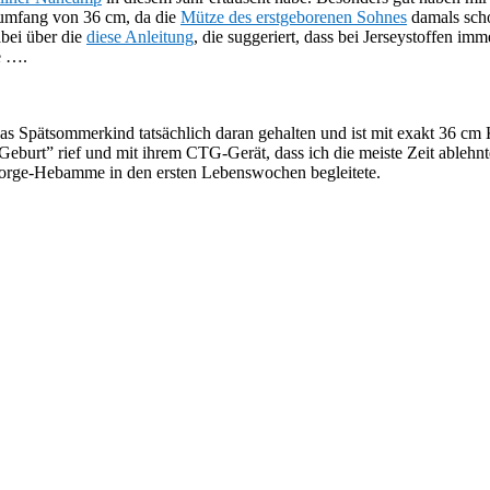
fumfang von 36 cm, da die
Mütze des erstgeborenen Sohnes
damals scho
abei über die
diese Anleitung
, die suggeriert, dass bei Jerseystoffen i
te ….
as Spätsommerkind tatsächlich daran gehalten und ist mit exakt 36 cm 
Geburt” rief und mit ihrem CTG-Gerät, dass ich die meiste Zeit able
hsorge-Hebamme in den ersten Lebenswochen begleitete.