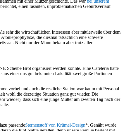
usammen mit einer Mützengeschichte. Das war
bei unserem
erichtet, einen rasanten, unproblematischen Geburtsverlauf
Wie sehr die wirtschaftlichen Interessen aber mittlerweile über dem
 Atonieprophylaxe, die diesmal tatsächlich eine schwere
ißsaal. Nicht nur der Mann bekam aber trotz aller
INE Scheibe Brot organisiert werden könnte. Eine Cafeteria hatte
e aus einer uns gut bekannten Lokalität zwei große Portionen
mme vorbei und auch die restliche Station war kaum mit Personal
elt wohl die derzeitige Situation ganz gut wieder. Die
mehr wieder), dass sich eine junge Mutter am zweiten Tag nach der
atte.
dazu passende
Sternenstoff von Krümel-Design
*. Genäht wurde
daran die fünf Nähte gefallen, denn unsere Familie besteht mit