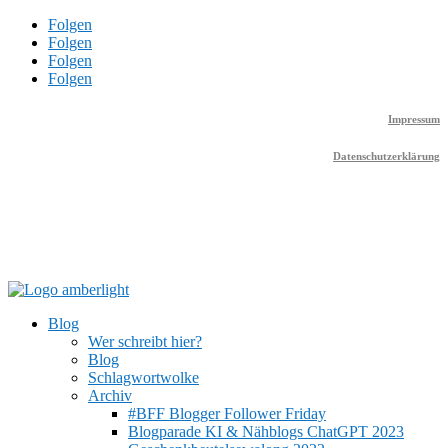
Folgen
Folgen
Folgen
Folgen
Impressum
Datenschutzerklärung
Blog
Wer schreibt hier?
Blog
Schlagwortwolke
Archiv
#BFF Blogger Follower Friday
Blogparade KI & Nähblogs ChatGPT 2023