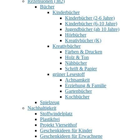
Rezensionen (382)
Bücher
Kinderbücher
Kinderbücher (2-6 Jahre)
Kinderbücher (6-10 Jahre)
Jugendbücher (ab 10 Jahre)
Hörbücher
Kreativbücher (K)
Kreativbücher
Färben & Drucken
Holz & Ton
Nähbücher
Schrift & Papier
grüner Lesestoff
Achtsamkeit
Erziehung & Familie
Gartenbücher
Kochbücher
Spielzeug
Nachhaltigkeit
Stoffwindelplatz
Plastikfrei
Projekt Vierseithof
Geschenkideen für Kinder
Geschenkideen für Erwachsene