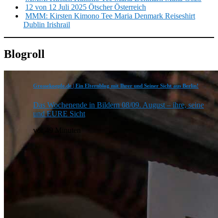
12 von 12 Juli 2025 Ötscher Österreich
MMM: Kirsten Kimono Tee Maria Denmark Reiseshirt
Dublin Irishrail
Blogroll
Grossekoepfe.de | Ein Elternblog mit Ihrer und Seiner Sicht aus Berlin!
Das Wochenende in Bildern 08/09. August – ihre, seine
und EURE Sicht
vor 49 Minuten