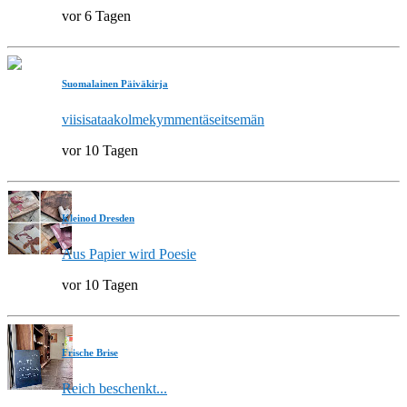
vor 6 Tagen
Suomalainen Päiväkirja
viisisataakolmekymmentäseitsemän
vor 10 Tagen
Kleinod Dresden
Aus Papier wird Poesie
vor 10 Tagen
Frische Brise
Reich beschenkt...