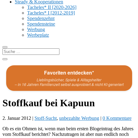
Steady & Kooperationen
Tacheles* II [2020-2026]
Tacheles* I [2012-2019]
Spendenzehnt
Spendensteine
Werbung
Werbeplatz
Favoriten entdecken*
Lieblingsbücher, Spiele & Alltagshelfer
– in 16 Jahren Familienzeit selbst ausprobiert & nicht KI-generiert
Stoffkauf bei Kapuun
2. Januar 2012
|
Stoff-Sucht
,
unbezahlte Werbung
|
0 Kommentare
Ob es ein Ohmen ist, wenn man beim ersten Blogeintrag des Jahres
vom Stoffkauf berichtet? Nachzutragen ist aber nun endlich noch