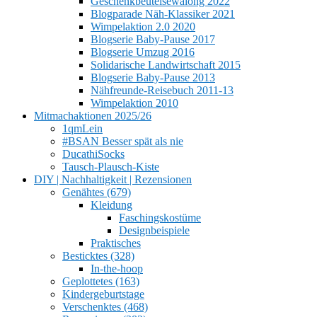
Geschenkbeutelsewalong 2022
Blogparade Näh-Klassiker 2021
Wimpelaktion 2.0 2020
Blogserie Baby-Pause 2017
Blogserie Umzug 2016
Solidarische Landwirtschaft 2015
Blogserie Baby-Pause 2013
Nähfreunde-Reisebuch 2011-13
Wimpelaktion 2010
Mitmachaktionen 2025/26
1qmLein
#BSAN Besser spät als nie
DucathiSocks
Tausch-Plausch-Kiste
DIY | Nachhaltigkeit | Rezensionen
Genähtes (679)
Kleidung
Faschingskostüme
Designbeispiele
Praktisches
Besticktes (328)
In-the-hoop
Geplottetes (163)
Kindergeburtstage
Verschenktes (468)