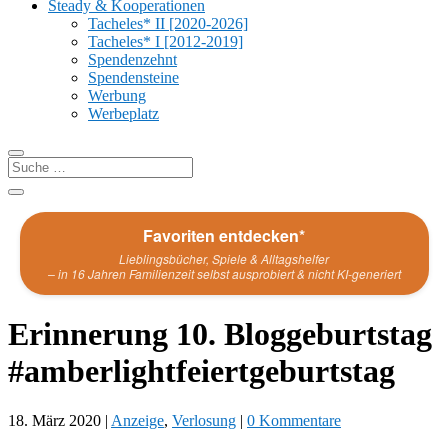
Steady & Kooperationen
Tacheles* II [2020-2026]
Tacheles* I [2012-2019]
Spendenzehnt
Spendensteine
Werbung
Werbeplatz
Favoriten entdecken*
Lieblingsbücher, Spiele & Alltagshelfer
– in 16 Jahren Familienzeit selbst ausprobiert & nicht KI-generiert
Erinnerung 10. Bloggeburtstag
#amberlightfeiertgeburtstag
18. März 2020
|
Anzeige
,
Verlosung
|
0 Kommentare