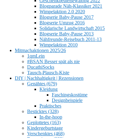
Geschenkbeutelsewalong 2022
Blogparade Näh-Klassiker 2021
Wimpelaktion 2.0 2020
Blogserie Baby-Pause 2017
Blogserie Umzug 2016
Solidarische Landwirtschaft 2015
Blogserie Baby-Pause 2013
Nähfreunde-Reisebuch 2011-13
Wimpelaktion 2010
Mitmachaktionen 2025/26
1qmLein
#BSAN Besser spät als nie
DucathiSocks
Tausch-Plausch-Kiste
DIY | Nachhaltigkeit | Rezensionen
Genähtes (679)
Kleidung
Faschingskostüme
Designbeispiele
Praktisches
Besticktes (328)
In-the-hoop
Geplottetes (163)
Kindergeburtstage
Verschenktes (468)