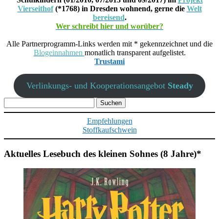
Vierseithof
(*1768) in Dresden wohnend, gerne die
Welt
bereisend
.
Wer schreibt hier und worüber?
Alle Partnerprogramm-Links werden mit * gekennzeichnet und die
Blogeinnahmen
monatlich transparent aufgelistet.
Trustami
Verlinkungs- und Kooperationsangebot
Steady
Suchen
nach:
Empfehlungen
Stoffkaufschwein
Aktuelles Lesebuch des kleinen Sohnes (8 Jahre)*