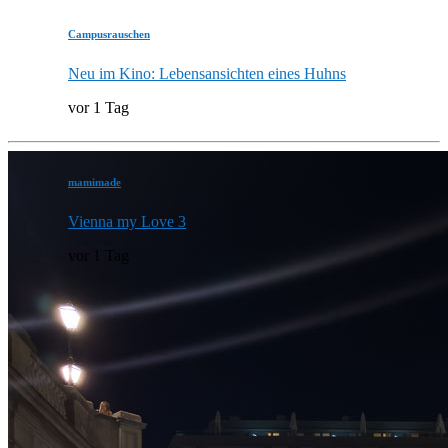
Campusrauschen
Neu im Kino: Lebensansichten eines Huhns
vor 1 Tag
mamimade
Vienna my Love 3
vor 1 Tag