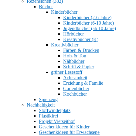
Rezensionen (382)
Bücher
Kinderbücher
Kinderbücher (2-6 Jahre)
Kinderbücher (6-10 Jahre)
Jugendbücher (ab 10 Jahre)
Hörbücher
Kreativbücher (K)
Kreativbücher
Färben & Drucken
Holz & Ton
Nähbücher
Schrift & Papier
grüner Lesestoff
Achtsamkeit
Erziehung & Familie
Gartenbücher
Kochbücher
Spielzeug
Nachhaltigkeit
Stoffwindelplatz
Plastikfrei
Projekt Vierseithof
Geschenkideen für Kinder
Geschenkideen für Erwachsene