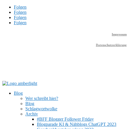
Folgen
Folgen
Folgen
Folgen
Impressum
Datenschutzerklärung
Blog
Wer schreibt hier?
Blog
Schlagwortwolke
Archiv
#BFF Blogger Follower Friday
Blogparade KI & Nähblogs ChatGPT 2023