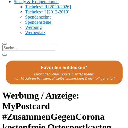
Steady & Kooperationen
Tacheles* II [2020-2026]
Tacheles* I [2012-2019]
Spendenzehnt
Spendensteine
Werbung
Werbeplatz
Favoriten entdecken*
Lieblingsbücher, Spiele & Alltagshelfer
– in 16 Jahren Familienzeit selbst ausprobiert & nicht KI-generiert
Werbung / Anzeige:
MyPostcard
#ZusammenGegenCorona
kostenfreie Osterpostkarten