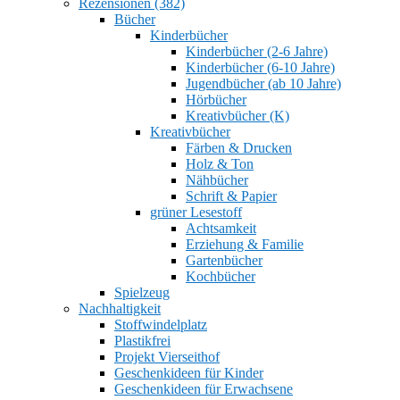
Rezensionen (382)
Bücher
Kinderbücher
Kinderbücher (2-6 Jahre)
Kinderbücher (6-10 Jahre)
Jugendbücher (ab 10 Jahre)
Hörbücher
Kreativbücher (K)
Kreativbücher
Färben & Drucken
Holz & Ton
Nähbücher
Schrift & Papier
grüner Lesestoff
Achtsamkeit
Erziehung & Familie
Gartenbücher
Kochbücher
Spielzeug
Nachhaltigkeit
Stoffwindelplatz
Plastikfrei
Projekt Vierseithof
Geschenkideen für Kinder
Geschenkideen für Erwachsene