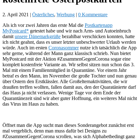
2. April 2021
|
Österliches
,
Werbung
|
0 Kommentare
Als ich vor zwei Jahren das erste Mal die
Postkartenapp
MyPostcard*
getestet habe und wir nach Arm- und Autoeinbruch
damit
unsere Dänemarkgrüße
bezahlbar verschicken konnten, hatte
ich nicht geahnt, dass es unser letzter unbeschwerter Urlaub werden
würde. Auch im ersten
Coronasommer
nutze ich tatsächlich die App
sehr gerne, während der Mann ganz klassisch schrieb. Nun bietet
MyPostcard mit der Aktion #ZusammenGegenCorona sogar eine
komplett kostenfreie Variante an. Wir selbst sitzen nun schon das 3.
Mal mit einem Familienmitglied in Quarantäne. Vor einem Jahr
betraf es den Mann, im November die große Tochter und nun genau
über Ostern den Erstklässler. Alle Großelternaktivitäten, die wir
draußen treffen wollten, fallen damit aus, den der Quaratänierte darf
das Haus ja nicht verlassen. Wenige Tage vor dem Ende der
Quarantänezeit sind wir aber guter Hoffnung, ein weiteres Mal nicht
das Virus im Haus zu haben.
Öffnet man die App sucht man dieses Sonderangebot zunächst erst
mal vergeblich, denn man muss dafür bei Designs zu
#ZusammenGegenCorona scrollen, was sich Alphabetbedingt ganz