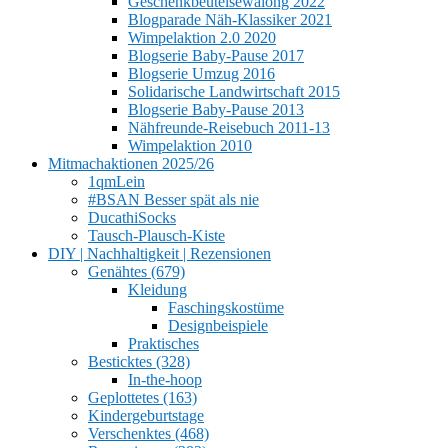
Geschenkbeutelsewalong 2022
Blogparade Näh-Klassiker 2021
Wimpelaktion 2.0 2020
Blogserie Baby-Pause 2017
Blogserie Umzug 2016
Solidarische Landwirtschaft 2015
Blogserie Baby-Pause 2013
Nähfreunde-Reisebuch 2011-13
Wimpelaktion 2010
Mitmachaktionen 2025/26
1qmLein
#BSAN Besser spät als nie
DucathiSocks
Tausch-Plausch-Kiste
DIY | Nachhaltigkeit | Rezensionen
Genähtes (679)
Kleidung
Faschingskostüme
Designbeispiele
Praktisches
Besticktes (328)
In-the-hoop
Geplottetes (163)
Kindergeburtstage
Verschenktes (468)