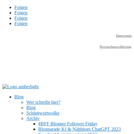
Folgen
Folgen
Folgen
Folgen
Impressum
Datenschutzerklärung
Blog
Wer schreibt hier?
Blog
Schlagwortwolke
Archiv
#BFF Blogger Follower Friday
Blogparade KI & Nähblogs ChatGPT 2023