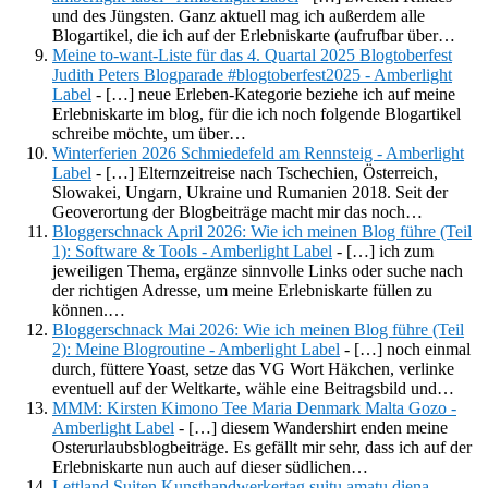
und des Jüngsten. Ganz aktuell mag ich außerdem alle
Blogartikel, die ich auf der Erlebniskarte (aufrufbar über…
Meine to-want-Liste für das 4. Quartal 2025 Blogtoberfest
Judith Peters Blogparade #blogtoberfest2025 - Amberlight
Label
- […] neue Erleben-Kategorie beziehe ich auf meine
Erlebniskarte im blog, für die ich noch folgende Blogartikel
schreibe möchte, um über…
Winterferien 2026 Schmiedefeld am Rennsteig - Amberlight
Label
- […] Elternzeitreise nach Tschechien, Österreich,
Slowakei, Ungarn, Ukraine und Rumanien 2018. Seit der
Geoverortung der Blogbeiträge macht mir das noch…
Bloggerschnack April 2026: Wie ich meinen Blog führe (Teil
1): Software & Tools - Amberlight Label
- […] ich zum
jeweiligen Thema, ergänze sinnvolle Links oder suche nach
der richtigen Adresse, um meine Erlebniskarte füllen zu
können.…
Bloggerschnack Mai 2026: Wie ich meinen Blog führe (Teil
2): Meine Blogroutine - Amberlight Label
- […] noch einmal
durch, füttere Yoast, setze das VG Wort Häkchen, verlinke
eventuell auf der Weltkarte, wähle eine Beitragsbild und…
MMM: Kirsten Kimono Tee Maria Denmark Malta Gozo -
Amberlight Label
- […] diesem Wandershirt enden meine
Osterurlaubsblogbeiträge. Es gefällt mir sehr, dass ich auf der
Erlebniskarte nun auch auf dieser südlichen…
Lettland Suiten Kunsthandwerkertag suitu amatu diena -