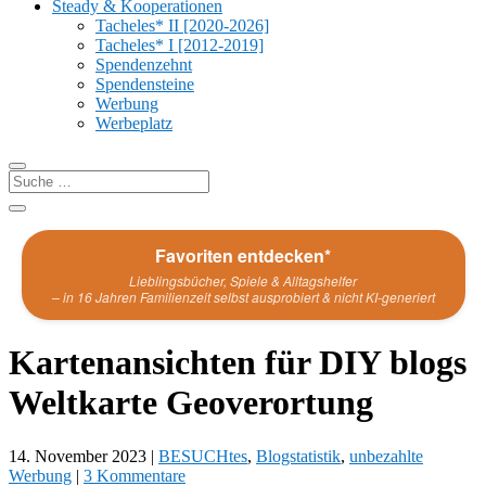
Steady & Kooperationen
Tacheles* II [2020-2026]
Tacheles* I [2012-2019]
Spendenzehnt
Spendensteine
Werbung
Werbeplatz
Favoriten entdecken*
Lieblingsbücher, Spiele & Alltagshelfer
– in 16 Jahren Familienzeit selbst ausprobiert & nicht KI-generiert
Kartenansichten für DIY blogs
Weltkarte Geoverortung
14. November 2023
|
BESUCHtes
,
Blogstatistik
,
unbezahlte
Werbung
|
3 Kommentare