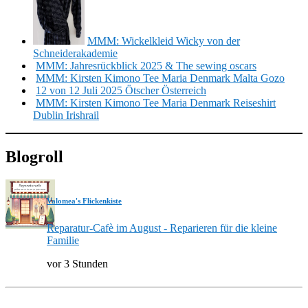
MMM: Wickelkleid Wicky von der
Schneiderakademie
MMM: Jahresrückblick 2025 & The sewing oscars
MMM: Kirsten Kimono Tee Maria Denmark Malta Gozo
12 von 12 Juli 2025 Ötscher Österreich
MMM: Kirsten Kimono Tee Maria Denmark Reiseshirt
Dublin Irishrail
Blogroll
Valomea's Flickenkiste
Reparatur-Cafè im August - Reparieren für die kleine
Familie
vor 3 Stunden