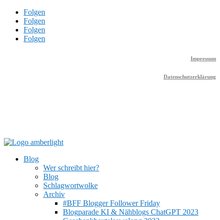
Folgen
Folgen
Folgen
Folgen
Impressum
Datenschutzerklärung
Blog
Wer schreibt hier?
Blog
Schlagwortwolke
Archiv
#BFF Blogger Follower Friday
Blogparade KI & Nähblogs ChatGPT 2023