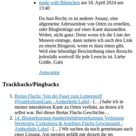
made with Blümchen
am 18. April 2024 um
13:40
Du hast Recht; es ist anderer Ansatz, eine
allgemeine Adressenliste von Orten zu erstellen,
oder Blogbeiträge auf einer Karte dazustellen.
Wobei, nicht ganz: Denn wenn ich die Liste der
Museen eintrage, dann notiere ich auch den Link
zu einem Blogpost, wenn es dazu einen gibt.
Weil eine lebendige Beschreibung eines Besuchs
jedenfalls wertvoll für jede Leser:in ist. Liebe
Grüße, Gabi
Antworten
Trackbacks/Pingbacks
Bertas Flachs: Von der Faser zum Leinenstoff
#VomHofzumGarn - Amberlight Label
- […] habe ich in
meiner interaktiven Karte zu Orten verlinkt, an denen ich
selbst war. Bei dieser Bertas Flachs Geschichte…
14. Bloggeburtstag #amberlightfeiergeburtstag Verlosung
Weekview Corkolores & Josefines Flachs Gewinnspiel -
Amberlight Label
- […] Wir suchen da noch gemeinsam nach
einer Lösung. Am meisten gefällt mir derzeit die im