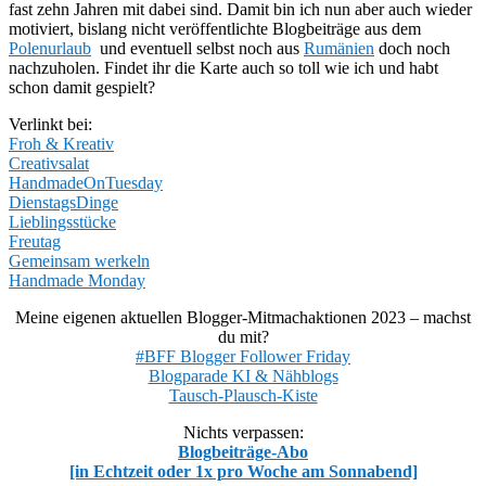
fast zehn Jahren mit dabei sind. Damit bin ich nun aber auch wieder
motiviert, bislang nicht veröffentlichte Blogbeiträge aus dem
Polenurlaub
und eventuell selbst noch aus
Rumänien
doch noch
nachzuholen. Findet ihr die Karte auch so toll wie ich und habt
schon damit gespielt?
Verlinkt bei:
Froh & Kreativ
Creativsalat
HandmadeOnTuesday
DienstagsDinge
Lieblingsstücke
Freutag
Gemeinsam werkeln
Handmade Monday
Meine eigenen aktuellen Blogger-Mitmachaktionen 2023 – machst
du mit?
#BFF Blogger Follower Friday
Blogparade KI & Nähblogs
Tausch-Plausch-Kiste
Nichts verpassen:
Blogbeiträge-Abo
[in Echtzeit oder 1x pro Woche am Sonnabend]