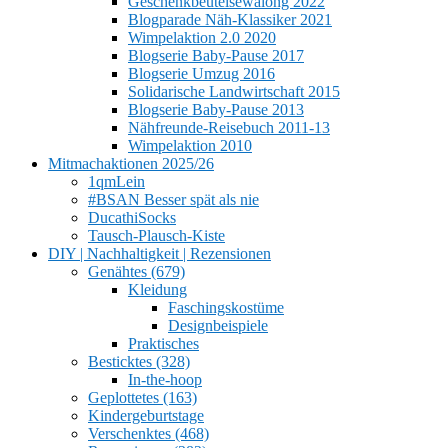
Geschenkbeutelsewalong 2022
Blogparade Näh-Klassiker 2021
Wimpelaktion 2.0 2020
Blogserie Baby-Pause 2017
Blogserie Umzug 2016
Solidarische Landwirtschaft 2015
Blogserie Baby-Pause 2013
Nähfreunde-Reisebuch 2011-13
Wimpelaktion 2010
Mitmachaktionen 2025/26
1qmLein
#BSAN Besser spät als nie
DucathiSocks
Tausch-Plausch-Kiste
DIY | Nachhaltigkeit | Rezensionen
Genähtes (679)
Kleidung
Faschingskostüme
Designbeispiele
Praktisches
Besticktes (328)
In-the-hoop
Geplottetes (163)
Kindergeburtstage
Verschenktes (468)