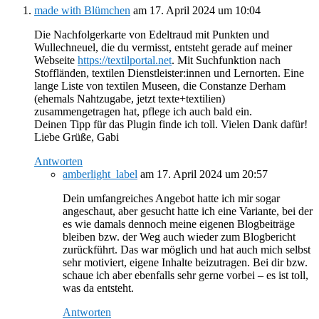
made with Blümchen
am 17. April 2024 um 10:04
Die Nachfolgerkarte von Edeltraud mit Punkten und
Wullechneuel, die du vermisst, entsteht gerade auf meiner
Webseite
https://textilportal.net
. Mit Suchfunktion nach
Stoffländen, textilen Dienstleister:innen und Lernorten. Eine
lange Liste von textilen Museen, die Constanze Derham
(ehemals Nahtzugabe, jetzt texte+textilien)
zusammengetragen hat, pflege ich auch bald ein.
Deinen Tipp für das Plugin finde ich toll. Vielen Dank dafür!
Liebe Grüße, Gabi
Antworten
amberlight_label
am 17. April 2024 um 20:57
Dein umfangreiches Angebot hatte ich mir sogar
angeschaut, aber gesucht hatte ich eine Variante, bei der
es wie damals dennoch meine eigenen Blogbeiträge
bleiben bzw. der Weg auch wieder zum Blogbericht
zurückführt. Das war möglich und hat auch mich selbst
sehr motiviert, eigene Inhalte beizutragen. Bei dir bzw.
schaue ich aber ebenfalls sehr gerne vorbei – es ist toll,
was da entsteht.
Antworten