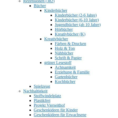
Rezensionen (382)
Bücher
Kinderbücher
Kinderbücher (2-6 Jahre)
Kinderbücher (6-10 Jahre)
Jugendbücher (ab 10 Jahre)
Hörbücher
Kreativbücher (K)
Kreativbücher
Färben & Drucken
Holz & Ton
Nähbücher
Schrift & Papier
grüner Lesestoff
Achtsamkeit
Erziehung & Familie
Gartenbücher
Kochbücher
Spielzeug
Nachhaltigkeit
Stoffwindelplatz
Plastikfrei
Projekt Vierseithof
Geschenkideen für Kinder
Geschenkideen für Erwachsene