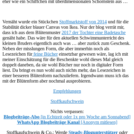
eher wie ein Schiffchen mit überdimensionalen Schornstein aus …
Vernäht wurde ein Stückchen
Stoffmarktstoff von 2014
und für die
Stabilität dicker blauer Canvas von Ikea. Nur der blog verrät mir,
dass ich aus dem Blütenmuster
2017 der Tochter eine Badetasche
genäht habe. Das wäre für den aktuellen Schwimmunterricht des
kleinen Bruders eigentlich auch was … aber zurück zum Geschenk.
Neben der misslungen Form, die aber immerhin noch als
Lesezeichen für
feine Bücher
einsetzbar gewesen wäre, lag ich mit
meiner Einschätzung für die Beschenkte wohl dieses Mal gleich
doppelt daneben, da sie wohl Bücher nur noch in digitaler Form
liest. Da bringt es nun wohl auch nichts mehr, das Lesezeichen in
einer besseren Blütenform nachzuliefern. Irgendwann muss ich das
mit der Blütenform aber nochmal ausprobieren.
Empfehlungen
Stoffkaufschwein
Nichts verpassen:
Blogbeiträge-Abo
[in Echtzeit oder 1x pro Woche am Sonnabend]
WhatsApp Blogbeiträge Kanal
[Anonym mitlesen]
Stoffkaufschwein & Co.: Werde
Steady-Blogunterstützer
oder