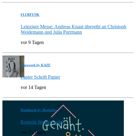
FLURFUNK
Leipziger Messe: Andreas Knaut übergibt an Christoph
Weidemann und Julia Purrmann
vor 9 Tagen
feuerwerk by KAZE
Papier Schrift Papier
vor 14 Tagen
Handmade by Maritabw
Konsole für die Switch
vor 15 Tagen