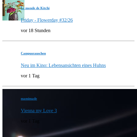
Le monde de Kitchi
Friday - Flowerday #32/26
vor 18 Stunden
Campusrauschen
Neu im Kino: Lebensansichten eines Huhns
vor 1 Tag
mamimade
Vienna my Love 3
vor 1 Tag