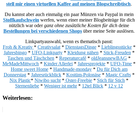
stell mir einen virtuellen Kaffee auf meinen Blogschreibtisch
.
Du kannst aber auch einmalig ein paar Münzen via Paypal in mein
Stoffkaufschwein
werfen, wenn einer meiner Blogbeiträge für dich
nützlich war oder
ganz ohne zusätzliche Kosten für dich
deine
Bestellungen bei verschiedenen Shops
über meine Seite auslösen.
Linkpartyauswahl, wenn es thematisch passt:
Froh & Kreativ
*
Creativsalat
*
DienstagsDinge
*
Lieblingsstücke
*
Jahresbingo
*
UFO-Linkparty
*
Kleidung nähen
*
Stick-Freuden
*
Taschen und Täschchen
*
Reperaturcafé
*
oldJeansnewBAG
*
MeMadeMittwoch
*
Kinder Allerlei
*
Jahresprojekte
*
UFO-Time
*
Home sweet Home
*
Handmade-monday
*
Du für Dich am
Donnerstag
*
Jahresrückblick
*
Kostüm-Polonäse
*
Magic Crafts
*
Nix Plastic
*
Niwibo sucht
*
Oster-Freebie
*
Stich für Stich
*
Sternenliebe
*
Weniger ist mehr
*
12tel Blick
*
12 v 12
Weiterlesen: