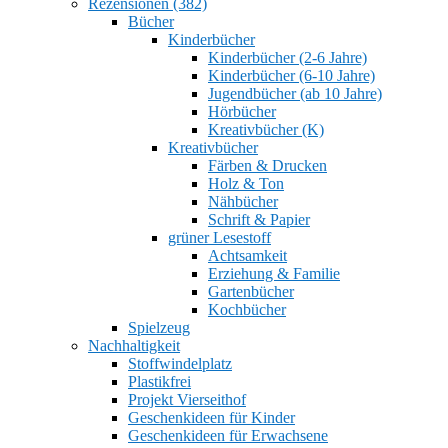
Rezensionen (382)
Bücher
Kinderbücher
Kinderbücher (2-6 Jahre)
Kinderbücher (6-10 Jahre)
Jugendbücher (ab 10 Jahre)
Hörbücher
Kreativbücher (K)
Kreativbücher
Färben & Drucken
Holz & Ton
Nähbücher
Schrift & Papier
grüner Lesestoff
Achtsamkeit
Erziehung & Familie
Gartenbücher
Kochbücher
Spielzeug
Nachhaltigkeit
Stoffwindelplatz
Plastikfrei
Projekt Vierseithof
Geschenkideen für Kinder
Geschenkideen für Erwachsene