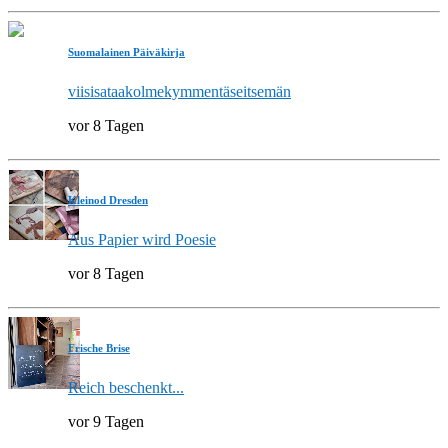
Suomalainen Päiväkirja
viisisataakolmekymmentäseitsemän
vor 8 Tagen
Kleinod Dresden
Aus Papier wird Poesie
vor 8 Tagen
Frische Brise
Reich beschenkt...
vor 9 Tagen