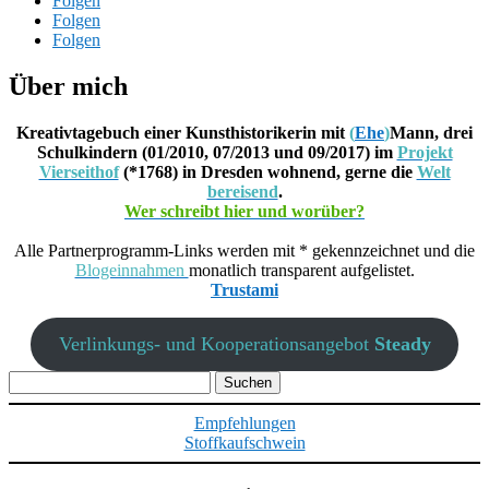
Folgen
Folgen
Folgen
Über mich
Kreativtagebuch einer Kunsthistorikerin mit
(
Ehe
)
Mann, drei
Schulkindern (01/2010, 07/2013 und 09/2017) im
Projekt
Vierseithof
(*1768) in Dresden wohnend, gerne die
Welt
bereisend
.
Wer schreibt hier und worüber?
Alle Partnerprogramm-Links werden mit * gekennzeichnet und die
Blogeinnahmen
monatlich transparent aufgelistet.
Trustami
Verlinkungs- und Kooperationsangebot
Steady
Suchen
nach:
Empfehlungen
Stoffkaufschwein