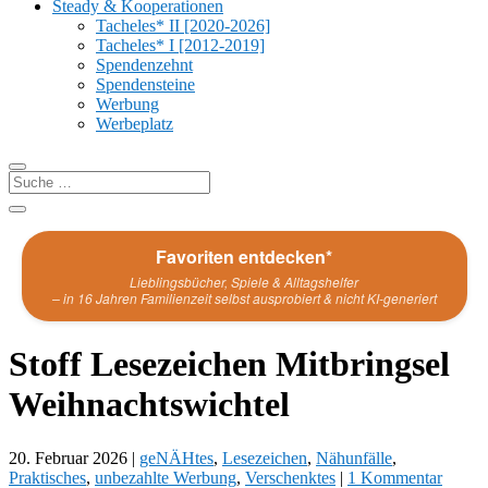
Steady & Kooperationen
Tacheles* II [2020-2026]
Tacheles* I [2012-2019]
Spendenzehnt
Spendensteine
Werbung
Werbeplatz
Favoriten entdecken*
Lieblingsbücher, Spiele & Alltagshelfer
– in 16 Jahren Familienzeit selbst ausprobiert & nicht KI-generiert
Stoff Lesezeichen Mitbringsel
Weihnachtswichtel
20. Februar 2026
|
geNÄHtes
,
Lesezeichen
,
Nähunfälle
,
Praktisches
,
unbezahlte Werbung
,
Verschenktes
|
1 Kommentar