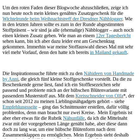
Um den roten Faden dieser Blogwoche abzuschließen, zeige ich
nun heute noch mein kleines genähtes Zusatzgeschenk für die
Wichtelrunde beim Weihnachtstreff der Dresdner Nähblogger
. Wie
in den letzten Jahren sollte es zum in der Runde abgestimmten
Stoffpräsent – wir sind ja alle (ehemalige) Nähblogger – auch noch
einen kleinen Zusatz geben. Wie man an einem
12er Tagesbericht
sehen kann, bin ich aber dazu leider erst am Geschenktag
gekommen. Immerhin war meine Stoffauswahl dieses Mal mit sehr
viel mehr Vorlauf, denn den hatte ich bereits
in Mailand gekauft
.
Die Inspirationssuche führte mich zu den
Nähideen von Handmade
by Anni
, die gleich fünf kleine Stoffgeschenke vorstellt. Da die zu
Beschenkende gerne liest, fand ich ein Stofflesezeichen sehr
passend und probierte mich an der hübschen Blütenvariante mit
passendem Musterstoff aus. Mit dem
Kreisschneider von Olfa
*, der
schon seit 2012 zu meinen Lieblingsnähgadgets gehört – siehe
Empfehlungsseite
– ging das Schnittmuster erstellen, dafür völlig
problemlos, denn man braucht nur zwei Kreise. Mein Ergebnis ist
aber eher etwas für die Rubrik
Nähunfälle
, da ich die Mittelnaht
zwar mit der vorgegebenen Länge genäht habe, aber diese dann
doch zu lang war, um eine hübsche Blütenform nach dem
Zusammenklappen zu ermöglichen. Mein Ergebnis sieht deshalb