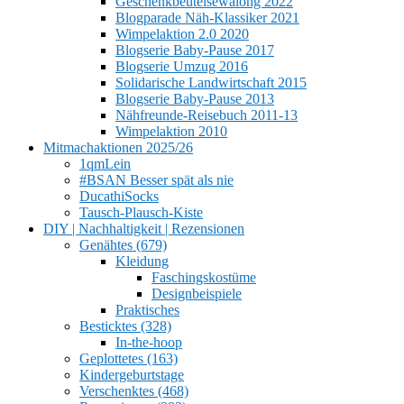
Geschenkbeutelsewalong 2022
Blogparade Näh-Klassiker 2021
Wimpelaktion 2.0 2020
Blogserie Baby-Pause 2017
Blogserie Umzug 2016
Solidarische Landwirtschaft 2015
Blogserie Baby-Pause 2013
Nähfreunde-Reisebuch 2011-13
Wimpelaktion 2010
Mitmachaktionen 2025/26
1qmLein
#BSAN Besser spät als nie
DucathiSocks
Tausch-Plausch-Kiste
DIY | Nachhaltigkeit | Rezensionen
Genähtes (679)
Kleidung
Faschingskostüme
Designbeispiele
Praktisches
Besticktes (328)
In-the-hoop
Geplottetes (163)
Kindergeburtstage
Verschenktes (468)