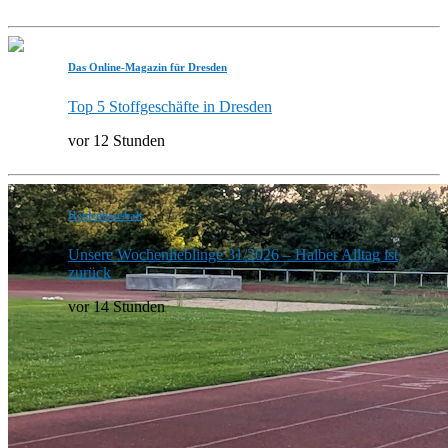
Das Online-Magazin für Dresden
Top 5 Stoffgeschäfte in Dresden
vor 12 Stunden
Heldenhaushalt
Unsere Wochenlieblinge 31/2026 – Halber Alltag ist
zurück
vor 14 Stunden