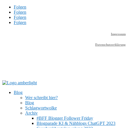
Folgen
Folgen
Folgen
Folgen
Impressum
Datenschutzerklärung
Blog
Wer schreibt hier?
Blog
Schlagwortwolke
Archiv
#BFF Blogger Follower Friday
Blogparade KI & Nähblogs ChatGPT 2023