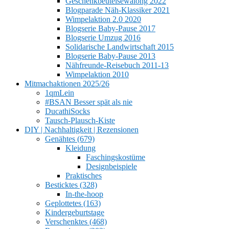
Geschenkbeutelsewalong 2022
Blogparade Näh-Klassiker 2021
Wimpelaktion 2.0 2020
Blogserie Baby-Pause 2017
Blogserie Umzug 2016
Solidarische Landwirtschaft 2015
Blogserie Baby-Pause 2013
Nähfreunde-Reisebuch 2011-13
Wimpelaktion 2010
Mitmachaktionen 2025/26
1qmLein
#BSAN Besser spät als nie
DucathiSocks
Tausch-Plausch-Kiste
DIY | Nachhaltigkeit | Rezensionen
Genähtes (679)
Kleidung
Faschingskostüme
Designbeispiele
Praktisches
Besticktes (328)
In-the-hoop
Geplottetes (163)
Kindergeburtstage
Verschenktes (468)