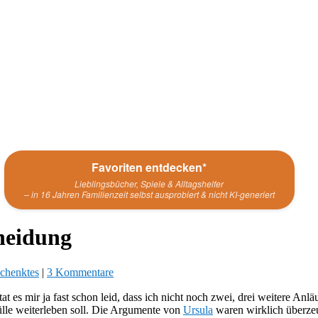
Favoriten entdecken*
Lieblingsbücher, Spiele & Alltagshelfer
– in 16 Jahren Familienzeit selbst ausprobiert & nicht KI-generiert
heidung
chenktes
|
3 Kommentare
tat es mir ja fast schon leid, dass ich nicht noch zwei, drei weitere An
ülle weiterleben soll. Die Argumente von
Ursula
waren wirklich überzeug