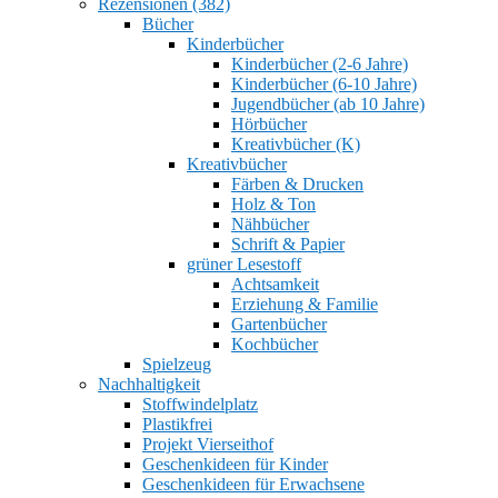
Rezensionen (382)
Bücher
Kinderbücher
Kinderbücher (2-6 Jahre)
Kinderbücher (6-10 Jahre)
Jugendbücher (ab 10 Jahre)
Hörbücher
Kreativbücher (K)
Kreativbücher
Färben & Drucken
Holz & Ton
Nähbücher
Schrift & Papier
grüner Lesestoff
Achtsamkeit
Erziehung & Familie
Gartenbücher
Kochbücher
Spielzeug
Nachhaltigkeit
Stoffwindelplatz
Plastikfrei
Projekt Vierseithof
Geschenkideen für Kinder
Geschenkideen für Erwachsene