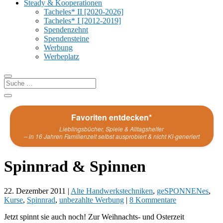
Steady & Kooperationen
Tacheles* II [2020-2026]
Tacheles* I [2012-2019]
Spendenzehnt
Spendensteine
Werbung
Werbeplatz
Favoriten entdecken*
Lieblingsbücher, Spiele & Alltagshelfer
– in 16 Jahren Familienzeit selbst ausprobiert & nicht KI-generiert
Spinnrad & Spinnen
22. Dezember 2011
|
Alte Handwerkstechniken
,
geSPONNENes
,
Kurse
,
Spinnrad
,
unbezahlte Werbung
|
8 Kommentare
Jetzt spinnt sie auch noch! Zur Weihnachts- und Osterzeit