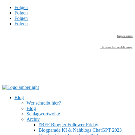
Folgen
Folgen
Folgen
Folgen
Impressum
Datenschutzerklärung
Blog
Wer schreibt hier?
Blog
Schlagwortwolke
Archiv
#BFF Blogger Follower Friday
Blogparade KI & Nähblogs ChatGPT 2023