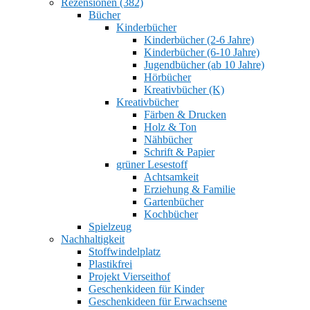
Rezensionen (382)
Bücher
Kinderbücher
Kinderbücher (2-6 Jahre)
Kinderbücher (6-10 Jahre)
Jugendbücher (ab 10 Jahre)
Hörbücher
Kreativbücher (K)
Kreativbücher
Färben & Drucken
Holz & Ton
Nähbücher
Schrift & Papier
grüner Lesestoff
Achtsamkeit
Erziehung & Familie
Gartenbücher
Kochbücher
Spielzeug
Nachhaltigkeit
Stoffwindelplatz
Plastikfrei
Projekt Vierseithof
Geschenkideen für Kinder
Geschenkideen für Erwachsene