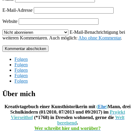
E-Mail-Adresse
Website
E-Mail-Benachrichtigung bei
weiteren Kommentaren. Auch möglich:
Abo ohne Kommentar
.
Kommentar abschicken
Folgen
Folgen
Folgen
Folgen
Folgen
Über mich
Kreativtagebuch einer Kunsthistorikerin mit
(
Ehe
)
Mann, drei
Schulkindern (01/2010, 07/2013 und 09/2017) im
Projekt
Vierseithof
(*1768) in Dresden wohnend, gerne die
Welt
bereisend
.
Wer schreibt hier und worüber?