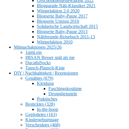
Geschenkbeutelsewalong 2022
Blogparade Näh-Klassiker 2021
Wimpelaktion 2.0 2020
Blogserie Baby-Pause 2017
Blogserie Umzug 2016
Solidarische Landwirtschaft 2015
Blogserie Baby-Pause 2013
Nähfreunde-Reisebuch 2011-13
Wimpelaktion 2010
Mitmachaktionen 2025/26
1qmLein
#BSAN Besser spät als nie
DucathiSocks
Tausch-Plausch-Kiste
DIY | Nachhaltigkeit | Rezensionen
Genähtes (679)
Kleidung
Faschingskostüme
Designbeispiele
Praktisches
Besticktes (328)
In-the-hoop
Geplottetes (163)
Kindergeburtstage
Verschenktes (468)