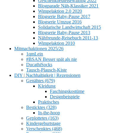
Geschenkbeutelsewalong 2022
Blogparade Näh-Klassiker 2021
Wimpelaktion 2.0 2020
Blogserie Baby-Pause 2017
Blogserie Umzug 2016
Solidarische Landwirtschaft 2015
Blogserie Baby-Pause 2013
Nähfreunde-Reisebuch 2011-13
Wimpelaktion 2010
Mitmachaktionen 2025/26
1qmLein
#BSAN Besser spät als nie
DucathiSocks
Tausch-Plausch-Kiste
DIY | Nachhaltigkeit | Rezensionen
Genähtes (679)
Kleidung
Faschingskostüme
Designbeispiele
Praktisches
Besticktes (328)
In-the-hoop
Geplottetes (163)
Kindergeburtstage
Verschenktes (468)