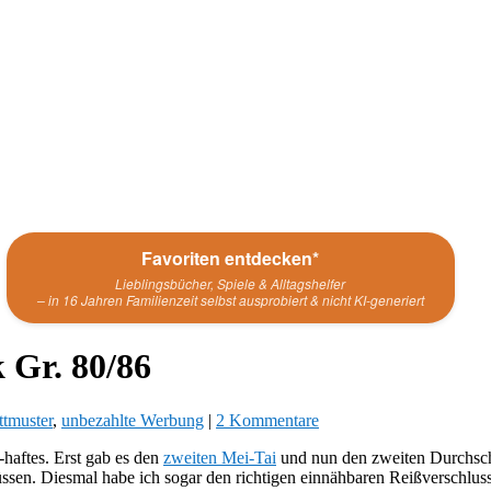
Favoriten entdecken*
Lieblingsbücher, Spiele & Alltagshelfer
– in 16 Jahren Familienzeit selbst ausprobiert & nicht KI-generiert
 Gr. 80/86
ttmuster
,
unbezahlte Werbung
|
2 Kommentare
haftes. Erst gab es den
zweiten Mei-Tai
und nun den zweiten Durchsch
müssen. Diesmal habe ich sogar den richtigen einnähbaren Reißverschlus