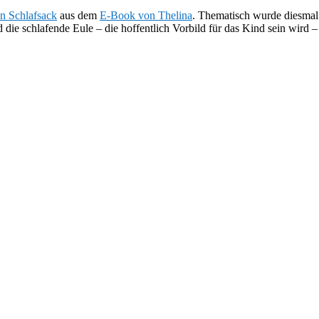
en Schlafsack
aus dem
E-Book von Thelina
. Thematisch wurde diesmal 
 die schlafende Eule – die hoffentlich Vorbild für das Kind sein wird – 