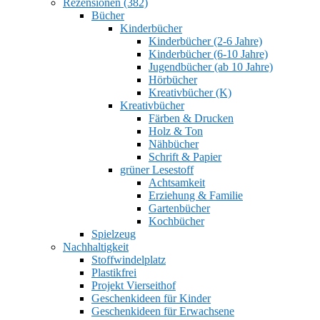
Rezensionen (382)
Bücher
Kinderbücher
Kinderbücher (2-6 Jahre)
Kinderbücher (6-10 Jahre)
Jugendbücher (ab 10 Jahre)
Hörbücher
Kreativbücher (K)
Kreativbücher
Färben & Drucken
Holz & Ton
Nähbücher
Schrift & Papier
grüner Lesestoff
Achtsamkeit
Erziehung & Familie
Gartenbücher
Kochbücher
Spielzeug
Nachhaltigkeit
Stoffwindelplatz
Plastikfrei
Projekt Vierseithof
Geschenkideen für Kinder
Geschenkideen für Erwachsene