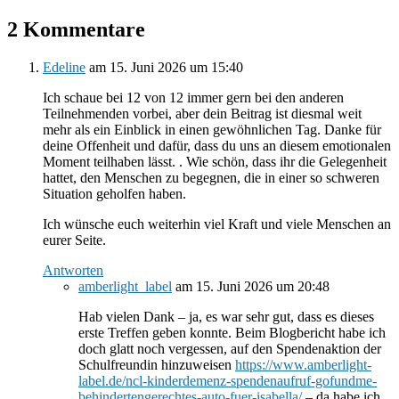
2 Kommentare
Edeline
am 15. Juni 2026 um 15:40
Ich schaue bei 12 von 12 immer gern bei den anderen
Teilnehmenden vorbei, aber dein Beitrag ist diesmal weit
mehr als ein Einblick in einen gewöhnlichen Tag. Danke für
deine Offenheit und dafür, dass du uns an diesem emotionalen
Moment teilhaben lässt. . Wie schön, dass ihr die Gelegenheit
hattet, den Menschen zu begegnen, die in einer so schweren
Situation geholfen haben.
Ich wünsche euch weiterhin viel Kraft und viele Menschen an
eurer Seite.
Antworten
amberlight_label
am 15. Juni 2026 um 20:48
Hab vielen Dank – ja, es war sehr gut, dass es dieses
erste Treffen geben konnte. Beim Blogbericht habe ich
doch glatt noch vergessen, auf den Spendenaktion der
Schulfreundin hinzuweisen
https://www.amberlight-
label.de/ncl-kinderdemenz-spendenaufruf-gofundme-
behindertengerechtes-auto-fuer-isabella/
– da habe ich