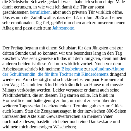
die Sächsische Schweiz gedacht war – habe ich schon einige Male
damit gerungen, in wie weit ich damit die Tür zur sonst
geschlossenen
beruflichen
, aber auch privaten Tür wirklich öffne.
Das es nun der Zufall wollte, dass der 12. im Juni 2026 auf einen
sehr emotionalen Tag fiel, gehört nun eben auch zu unserem neuen
Alltag und passt auch zum
Jahresmotto
.
Der Freitag begann mit einem Schulstart für den Jüngsten erst zur
dritten Stunde und so konnten wir uns besonders lang in den Tag
kuscheln. Wie sehr genieße ich das mit dem Jüngsten, denn mit den
anderen beiden ist diese Zeit nun wirklich vorbei. Noch vor dem
Arbeitsstart schrieb ich meinem
Blogbeitrag
zur
gofundme-Aktion
der Schulfreundin, die für ihre Tochter mit Kinderdemenz
dringend
wieder ein Auto benötigt und schickte selbst ein paar Euronen auf
den Weg. Das mittlere Kind blieb kränklich zu Hause und musste
Mittags verköstigt werden. Leider verpasste er damit auch seine
Pfadfinderfahrt, die an diesem Tag starten sollte. Ich blieb im
Homeoffice und hatte genug zu tun, um nicht zu sehr über den
weiteren Tagesverlauf nachzudenken. Termine gab es zum Glück
auch kaum. Statt die Zeugenaussagen in der inzwischen 800-Seiten
umfassenden Akte zum Gewaltverbrechen an meinem Vater
nochmal zu lesen, bastelte ich lieber noch eine Dankeskarte und
widmete mich dem ewigen Wäscheberg.