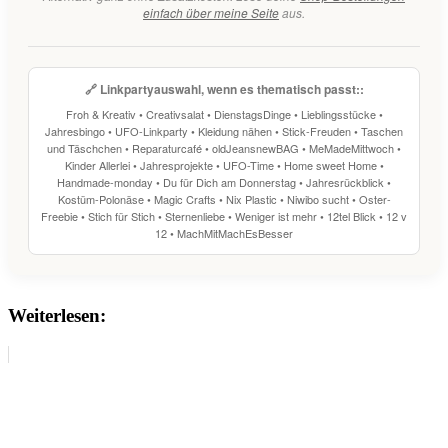
einfach über meine Seite
aus.
🔗 Linkpartyauswahl, wenn es thematisch passt::
Froh & Kreativ
•
Creativsalat
•
DienstagsDinge
•
Lieblingsstücke
•
Jahresbingo
•
UFO-Linkparty
•
Kleidung nähen
•
Stick-Freuden
•
Taschen
und Täschchen
•
Reparaturcafé
•
oldJeansnewBAG
•
MeMadeMittwoch
•
Kinder Allerlei
•
Jahresprojekte
•
UFO-Time
•
Home sweet Home
•
Handmade-monday
•
Du für Dich am Donnerstag
•
Jahresrückblick
•
Kostüm-Polonäse
•
Magic Crafts
•
Nix Plastic
•
Niwibo sucht
•
Oster-
Freebie
•
Stich für Stich
•
Sternenliebe
•
Weniger ist mehr
•
12tel Blick
•
12 v
12
•
MachMitMachEsBesser
Weiterlesen: