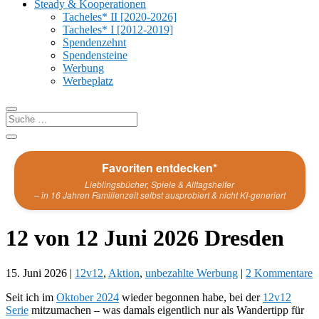
Steady & Kooperationen
Tacheles* II [2020-2026]
Tacheles* I [2012-2019]
Spendenzehnt
Spendensteine
Werbung
Werbeplatz
Favoriten entdecken*
Lieblingsbücher, Spiele & Alltagshelfer
– in 16 Jahren Familienzeit selbst ausprobiert & nicht KI-generiert
12 von 12 Juni 2026 Dresden
15. Juni 2026
|
12v12
,
Aktion
,
unbezahlte Werbung
|
2 Kommentare
Seit ich im
Oktober 2024
wieder begonnen habe, bei der
12v12
Serie
mitzumachen – was damals eigentlich nur als Wandertipp für