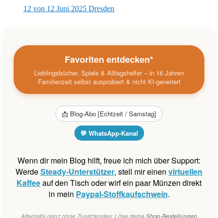
12 von 12 Juni 2025 Dresden
Favoriten entdecken*
Lieblingsbücher, Spiele & Alltagshelfer – in 16 Jahren
Familienzeit selbst ausprobiert & nicht KI-generiert
📩 Blog-Abo [Echtzeit / Samstag]
💬 WhatsApp-Kanal
Wenn dir mein Blog hilft, freue ich mich über Support:
Werde
Steady-Unterstützer
, stell mir einen
virtuellen
Kaffee
auf den Tisch oder wirf ein paar Münzen direkt
in mein
Paypal-Stoffkaufschwein
.
Alternativ ganz ohne Zusatzkosten: Löse deine
Shop-Bestellungen