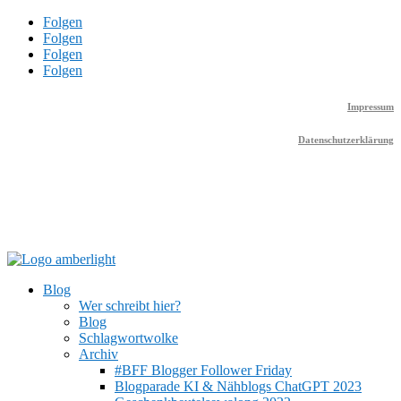
Folgen
Folgen
Folgen
Folgen
Impressum
Datenschutzerklärung
Blog
Wer schreibt hier?
Blog
Schlagwortwolke
Archiv
#BFF Blogger Follower Friday
Blogparade KI & Nähblogs ChatGPT 2023