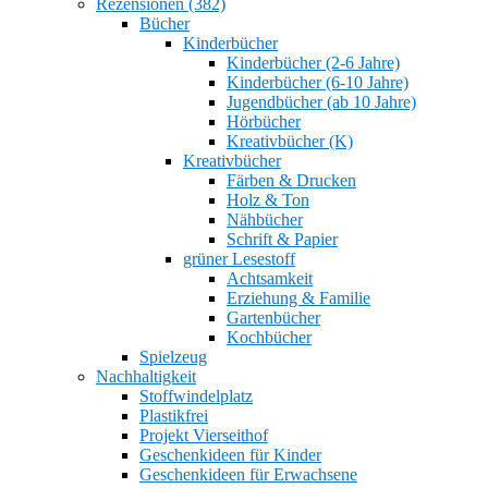
Rezensionen (382)
Bücher
Kinderbücher
Kinderbücher (2-6 Jahre)
Kinderbücher (6-10 Jahre)
Jugendbücher (ab 10 Jahre)
Hörbücher
Kreativbücher (K)
Kreativbücher
Färben & Drucken
Holz & Ton
Nähbücher
Schrift & Papier
grüner Lesestoff
Achtsamkeit
Erziehung & Familie
Gartenbücher
Kochbücher
Spielzeug
Nachhaltigkeit
Stoffwindelplatz
Plastikfrei
Projekt Vierseithof
Geschenkideen für Kinder
Geschenkideen für Erwachsene