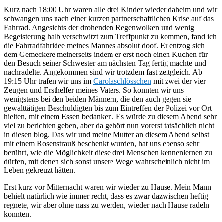
Kurz nach 18:00 Uhr waren alle drei Kinder wieder daheim und wir
schwangen uns nach einer kurzen partnerschaftlichen Krise auf das
Fahrrad. Angesichts der drohenden Regenwolken und wenig
Begeisterung halb verschwitzt zum Treffpunkt zu kommen, fand ich
die Fahrradfahridee meines Mannes absolut doof. Er entzog sich
dem Gemeckere meinerseits indem er erst noch einen Kuchen für
den Besuch seiner Schwester am nächsten Tag fertig machte und
nachradelte. Angekommen sind wir trotzdem fast zeitgleich. Ab
19:15 Uhr trafen wir uns im
Carolaschlösschen
mit zwei der vier
Zeugen und Ersthelfer meines Vaters. So konnten wir uns
wenigstens bei den beiden Männern, die den auch gegen sie
gewalttätigen Beschuldigten bis zum Eintreffen der Polizei vor Ort
hielten, mit einem Essen bedanken. Es würde zu diesem Abend sehr
viel zu berichten geben, aber da gehört nun vorerst tatsächlich nicht
in diesen blog. Das wir und meine Mutter an diesem Abend selbst
mit einem Rosenstrauß beschenkt wurden, hat uns ebenso sehr
berührt, wie die Möglichkeit diese drei Menschen kennenlernen zu
dürfen, mit denen sich sonst unsere Wege wahrscheinlich nicht im
Leben gekreuzt hätten.
Erst kurz vor Mitternacht waren wir wieder zu Hause. Mein Mann
behielt natürlich wie immer recht, dass es zwar dazwischen heftig
regnete, wir aber ohne nass zu werden, wieder nach Hause radeln
konnten.