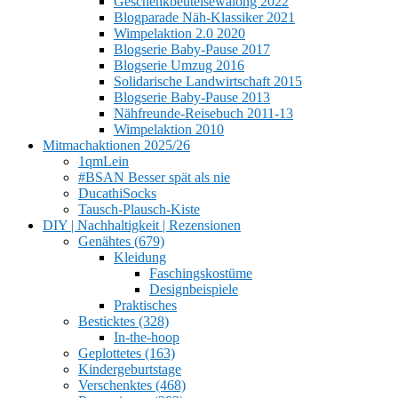
Geschenkbeutelsewalong 2022
Blogparade Näh-Klassiker 2021
Wimpelaktion 2.0 2020
Blogserie Baby-Pause 2017
Blogserie Umzug 2016
Solidarische Landwirtschaft 2015
Blogserie Baby-Pause 2013
Nähfreunde-Reisebuch 2011-13
Wimpelaktion 2010
Mitmachaktionen 2025/26
1qmLein
#BSAN Besser spät als nie
DucathiSocks
Tausch-Plausch-Kiste
DIY | Nachhaltigkeit | Rezensionen
Genähtes (679)
Kleidung
Faschingskostüme
Designbeispiele
Praktisches
Besticktes (328)
In-the-hoop
Geplottetes (163)
Kindergeburtstage
Verschenktes (468)