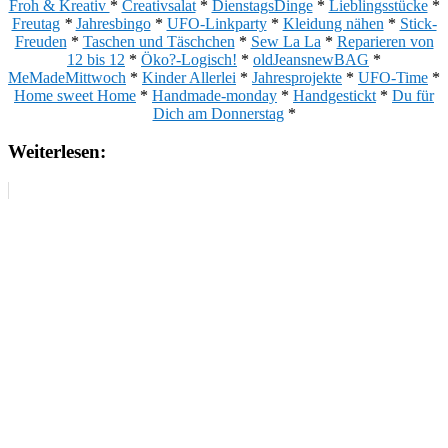
Froh & Kreativ
*
Creativsalat
*
DienstagsDinge
*
Lieblingsstücke
*
Freutag
*
Jahresbingo
*
UFO-Linkparty
*
Kleidung nähen
*
Stick-
Freuden
*
Taschen und Täschchen
*
Sew La La
*
Reparieren von
12 bis 12
*
Öko?-Logisch!
*
oldJeansnewBAG
*
MeMadeMittwoch
*
Kinder Allerlei
*
Jahresprojekte
*
UFO-Time
*
Home sweet Home
*
Handmade-monday
*
Handgestickt
*
Du für
Dich am Donnerstag
*
Weiterlesen: