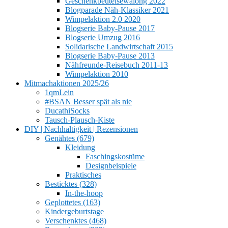
Geschenkbeutelsewalong 2022
Blogparade Näh-Klassiker 2021
Wimpelaktion 2.0 2020
Blogserie Baby-Pause 2017
Blogserie Umzug 2016
Solidarische Landwirtschaft 2015
Blogserie Baby-Pause 2013
Nähfreunde-Reisebuch 2011-13
Wimpelaktion 2010
Mitmachaktionen 2025/26
1qmLein
#BSAN Besser spät als nie
DucathiSocks
Tausch-Plausch-Kiste
DIY | Nachhaltigkeit | Rezensionen
Genähtes (679)
Kleidung
Faschingskostüme
Designbeispiele
Praktisches
Besticktes (328)
In-the-hoop
Geplottetes (163)
Kindergeburtstage
Verschenktes (468)