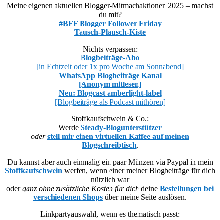
Meine eigenen aktuellen Blogger-Mitmachaktionen 2025 – machst
du mit?
#BFF Blogger Follower Friday
Tausch-Plausch-Kiste
Nichts verpassen:
Blogbeiträge-Abo
[in Echtzeit oder 1x pro Woche am Sonnabend]
WhatsApp Blogbeiträge Kanal
[Anonym mitlesen]
Neu: Blogcast amberlight-label
[Blogbeiträge als Podcast mithören]
Stoffkaufschwein & Co.:
Werde
Steady-Blogunterstützer
oder
stell mir einen virtuellen Kaffee auf meinen
Blogschreibtisch
.
Du kannst aber auch einmalig ein paar Münzen via Paypal in mein
Stoffkaufschwein
werfen, wenn einer meiner Blogbeiträge für dich
nützlich war
oder
ganz ohne zusätzliche Kosten für dich
deine
Bestellungen bei
verschiedenen Shops
über meine Seite auslösen.
Linkpartyauswahl, wenn es thematisch passt: