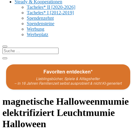
Steady & Kooperationen
Tacheles* II [2020-2026]
Tacheles* I [2012-2019]
Spendenzehnt
Spendensteine
Werbung
Werbeplatz
Favoriten entdecken*
Lieblingsbücher, Spiele & Alltagshelfer
– in 16 Jahren Familienzeit selbst ausprobiert & nicht KI-generiert
magnetische Halloweenmumie
elektrifiziert Leuchtmumie
Halloween