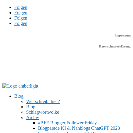
Folgen
Folgen
Folgen
Folgen
Impressum
Datenschutzerklärung
Blog
Wer schreibt hier?
Blog
Schlagwortwolke
Archiv
#BFF Blogger Follower Friday
Blogparade KI & Nähblogs ChatGPT 2023