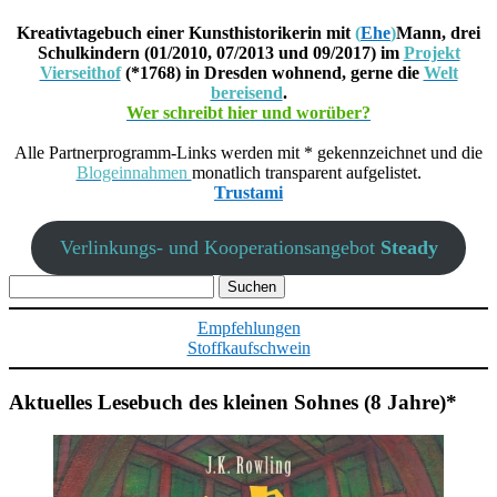
Kreativtagebuch einer Kunsthistorikerin mit
(
Ehe
)
Mann, drei
Schulkindern (01/2010, 07/2013 und 09/2017) im
Projekt
Vierseithof
(*1768) in Dresden wohnend, gerne die
Welt
bereisend
.
Wer schreibt hier und worüber?
Alle Partnerprogramm-Links werden mit * gekennzeichnet und die
Blogeinnahmen
monatlich transparent aufgelistet.
Trustami
Verlinkungs- und Kooperationsangebot
Steady
Suchen
nach:
Empfehlungen
Stoffkaufschwein
Aktuelles Lesebuch des kleinen Sohnes (8 Jahre)*