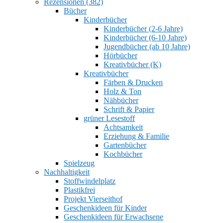
Rezensionen (382)
Bücher
Kinderbücher
Kinderbücher (2-6 Jahre)
Kinderbücher (6-10 Jahre)
Jugendbücher (ab 10 Jahre)
Hörbücher
Kreativbücher (K)
Kreativbücher
Färben & Drucken
Holz & Ton
Nähbücher
Schrift & Papier
grüner Lesestoff
Achtsamkeit
Erziehung & Familie
Gartenbücher
Kochbücher
Spielzeug
Nachhaltigkeit
Stoffwindelplatz
Plastikfrei
Projekt Vierseithof
Geschenkideen für Kinder
Geschenkideen für Erwachsene