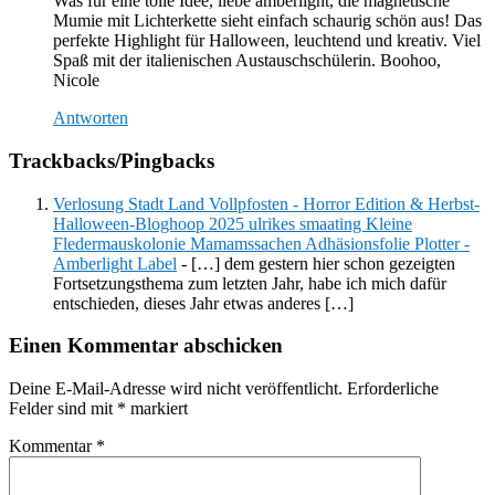
Was für eine tolle Idee, liebe amberlight, die magnetische
Mumie mit Lichterkette sieht einfach schaurig schön aus! Das
perfekte Highlight für Halloween, leuchtend und kreativ. Viel
Spaß mit der italienischen Austauschschülerin. Boohoo,
Nicole
Antworten
Trackbacks/Pingbacks
Verlosung Stadt Land Vollpfosten - Horror Edition & Herbst-
Halloween-Bloghoop 2025 ulrikes smaating Kleine
Fledermauskolonie Mamamssachen Adhäsionsfolie Plotter -
Amberlight Label
- […] dem gestern hier schon gezeigten
Fortsetzungsthema zum letzten Jahr, habe ich mich dafür
entschieden, dieses Jahr etwas anderes […]
Einen Kommentar abschicken
Deine E-Mail-Adresse wird nicht veröffentlicht.
Erforderliche
Felder sind mit
*
markiert
Kommentar
*