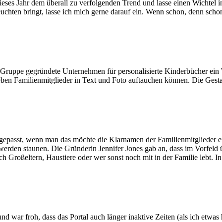
eses Jahr dem überall zu verfolgenden Trend und lasse einen Wichtel in
uchten bringt, lasse ich mich gerne darauf ein. Wenn schon, denn scho
.
Gruppe gegründete Unternehmen für personalisierte Kinderbücher ein W
eben Familienmitglieder in Text und Foto auftauchen können. Die Gesta
ngepasst, wenn man das möchte die Klarnamen der Familienmitglieder e
r werden staunen. Die Gründerin Jennifer Jones gab an, dass im Vorfel
Großeltern, Haustiere oder wer sonst noch mit in der Familie lebt. In 
nd war froh, dass das Portal auch länger inaktive Zeiten (als ich etwas