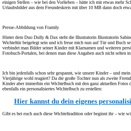
einigen Stellen – wie bei den Vorlieben – hätte ich mir etwas mehr S
Urlaubsbilder aus dem Freundeskreis mit über 10 MB dann doch etwas 
Presse-Abbildung von Framily
Hinter dem Duo Dully & Dax steht die Illustratorin Illustratorin Sab
Wichteltür beigelegt sein und ich freue mich nun auf Tür und Buch 
verbindet man Bilder seiner Kinder mit Klarnamen und weiteren per
Fotobuch-Portalen, bei denen man diese Angaben auch nicht selten i
Ich bin jedenfalls schon sehr gespannt, wie unsere Kinder – und mein
Vierjährige wohl reagiert? Da die große Tochter nun als zweite Fre
Kinder aber immerhin ein Wichtelbuch mit den ganz aktuellen Fotos 
ebenfalls ein personalisiertes Wichtelbuch zu erstellen:
H
ier kannst du dein eigenes personalis
Gibt es bei euch auch diese Wichteltradition oder beginnt ihr – wie wir