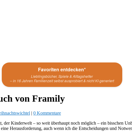
Favoriten entdecken*
Lieblingsbücher, Spiele & Alltagshelfer
– in 16 Jahren Familienzeit selbst ausprobiert & nicht KI-generiert
Buch von Framily
ihnachtswichtel
|
0 Kommentare
gt, der Kinderwelt – so weit überhaupt noch möglich – ein bisschen U
s eine Herausforderung, auch wenn ich die Entscheidungen und Notwen