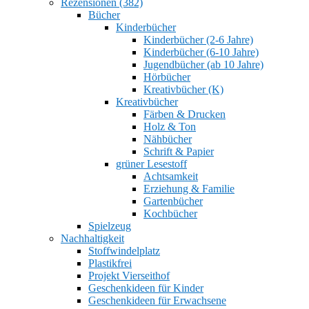
Rezensionen (382)
Bücher
Kinderbücher
Kinderbücher (2-6 Jahre)
Kinderbücher (6-10 Jahre)
Jugendbücher (ab 10 Jahre)
Hörbücher
Kreativbücher (K)
Kreativbücher
Färben & Drucken
Holz & Ton
Nähbücher
Schrift & Papier
grüner Lesestoff
Achtsamkeit
Erziehung & Familie
Gartenbücher
Kochbücher
Spielzeug
Nachhaltigkeit
Stoffwindelplatz
Plastikfrei
Projekt Vierseithof
Geschenkideen für Kinder
Geschenkideen für Erwachsene