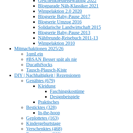
Geschenkbeutelsewalong 2022
Blogparade Näh-Klassiker 2021
Wimpelaktion 2.0 2020
Blogserie Baby-Pause 2017
Blogserie Umzug 2016
Solidarische Landwirtschaft 2015
Blogserie Baby-Pause 2013
Nähfreunde-Reisebuch 2011-13
Wimpelaktion 2010
Mitmachaktionen 2025/26
1qmLein
#BSAN Besser spät als nie
DucathiSocks
Tausch-Plausch-Kiste
DIY | Nachhaltigkeit | Rezensionen
Genähtes (679)
Kleidung
Faschingskostüme
Designbeispiele
Praktisches
Besticktes (328)
In-the-hoop
Geplottetes (163)
Kindergeburtstage
Verschenktes (468)