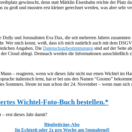
chreibplatz gewünscht, denn statt Märklin Eisenbahn reichte der Platz 
zu groß und mussten erst kleiner gerechnet werden, was aber sehr vers
ine Dully und Jorunalisten Eva Dax, die seit mehreren Jahren zusammen 
sehr. Wer mich kennt, weiß, dass ich mich natürlich auch mit dem DSG
sönlichen Angaben. Die
Datenschutzbestimmungen
sind auf der Seite a
n der Cloud ablegt. Demnach werden die Informationen ausschließlich 
 Mann – reagieren, wenn wir dieses Jahr nicht nur einen Wichtel im Ha
mdsprache italienisch lernt, hat er bei uns den Namen “Gnomo” bekomm
des Sommers. Heute ist nun schon der 24. November – wenn man sich sp
iertes Wichtel-Foto-Buch bestellen.*
 – erst dieses Jahr damit?
Blogbeiträge-Abo
[in Echtzeit oder 1x pro Woche am Sonnabend]