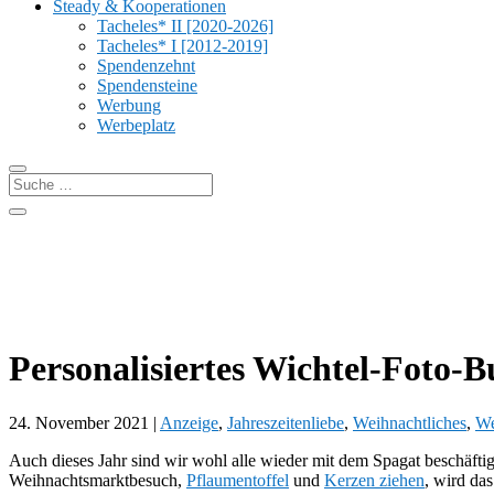
Steady & Kooperationen
Tacheles* II [2020-2026]
Tacheles* I [2012-2019]
Spendenzehnt
Spendensteine
Werbung
Werbeplatz
Personalisiertes Wichtel-Foto-
24. November 2021
|
Anzeige
,
Jahreszeitenliebe
,
Weihnachtliches
,
We
Auch dieses Jahr sind wir wohl alle wieder mit dem Spagat beschäfti
Weihnachtsmarktbesuch,
Pflaumentoffel
und
Kerzen ziehen
, wird da