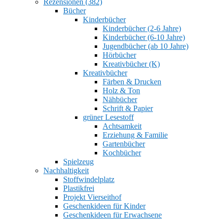
Rezensionen (382)
Bücher
Kinderbücher
Kinderbücher (2-6 Jahre)
Kinderbücher (6-10 Jahre)
Jugendbücher (ab 10 Jahre)
Hörbücher
Kreativbücher (K)
Kreativbücher
Färben & Drucken
Holz & Ton
Nähbücher
Schrift & Papier
grüner Lesestoff
Achtsamkeit
Erziehung & Familie
Gartenbücher
Kochbücher
Spielzeug
Nachhaltigkeit
Stoffwindelplatz
Plastikfrei
Projekt Vierseithof
Geschenkideen für Kinder
Geschenkideen für Erwachsene