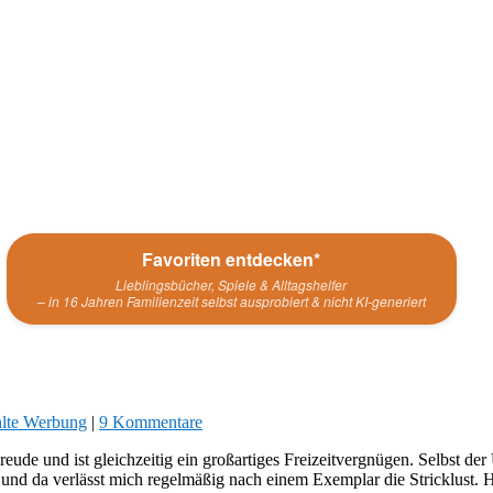
Favoriten entdecken*
Lieblingsbücher, Spiele & Alltagshelfer
– in 16 Jahren Familienzeit selbst ausprobiert & nicht KI-generiert
lte Werbung
|
9 Kommentare
reude und ist gleichzeitig ein großartiges Freizeitvergnügen. Selbst d
 und da verlässt mich regelmäßig nach einem Exemplar die Stricklust. H