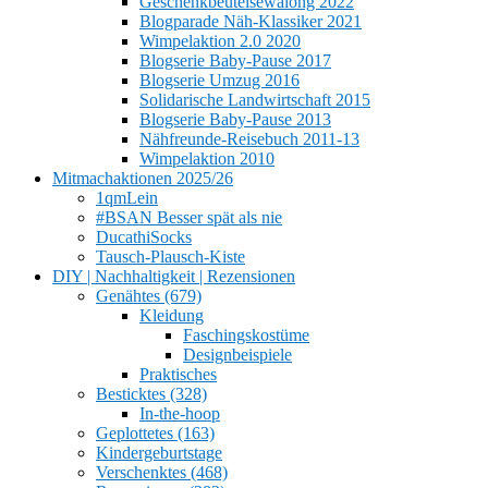
Geschenkbeutelsewalong 2022
Blogparade Näh-Klassiker 2021
Wimpelaktion 2.0 2020
Blogserie Baby-Pause 2017
Blogserie Umzug 2016
Solidarische Landwirtschaft 2015
Blogserie Baby-Pause 2013
Nähfreunde-Reisebuch 2011-13
Wimpelaktion 2010
Mitmachaktionen 2025/26
1qmLein
#BSAN Besser spät als nie
DucathiSocks
Tausch-Plausch-Kiste
DIY | Nachhaltigkeit | Rezensionen
Genähtes (679)
Kleidung
Faschingskostüme
Designbeispiele
Praktisches
Besticktes (328)
In-the-hoop
Geplottetes (163)
Kindergeburtstage
Verschenktes (468)