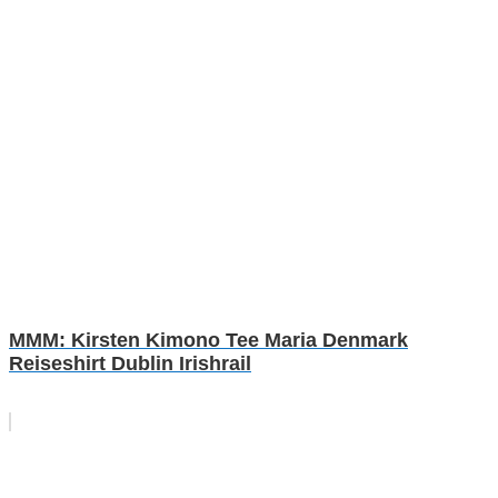
MMM: Kirsten Kimono Tee Maria Denmark
Reiseshirt Dublin Irishrail