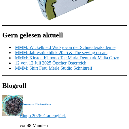
Gern gelesen aktuell
MMM: Wickelkleid Wicky von der Schneiderakademie
MMM: Jahresrückblick 2025 & The sewing oscars
MMM: Kirsten Kimono Tee Maria Denmark Malta Gozo
12 von 12 Juli 2025 Ötscher Österreich
MMM: Shirt Frau Merle Studio Schnittreif
Blogroll
Valomea's Flickenkiste
Bingo 2026: Gartenglück
vor 48 Minuten