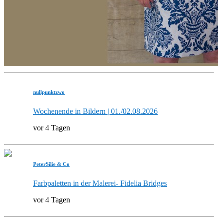
nullpunktzwo
Wochenende in Bildern | 01./02.08.2026
vor 4 Tagen
PeterSilie & Co
Farbpaletten in der Malerei- Fidelia Bridges
vor 4 Tagen