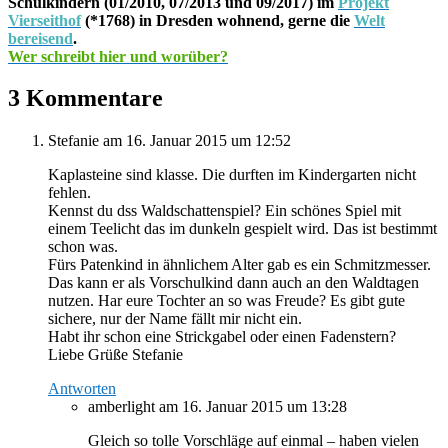
Schulkindern (01/2010, 07/2013 und 09/2017) im
Projekt
Vierseithof
(*1768) in Dresden wohnend, gerne die
Welt
bereisend
.
Wer schreibt hier und worüber?
3 Kommentare
Stefanie
am 16. Januar 2015 um 12:52
Kaplasteine sind klasse. Die durften im Kindergarten nicht
fehlen.
Kennst du dss Waldschattenspiel? Ein schönes Spiel mit
einem Teelicht das im dunkeln gespielt wird. Das ist bestimmt
schon was.
Fürs Patenkind in ähnlichem Alter gab es ein Schmitzmesser.
Das kann er als Vorschulkind dann auch an den Waldtagen
nutzen. Har eure Tochter an so was Freude? Es gibt gute
sichere, nur der Name fällt mir nicht ein.
Habt ihr schon eine Strickgabel oder einen Fadenstern?
Liebe Grüße Stefanie
Antworten
amberlight
am 16. Januar 2015 um 13:28
Gleich so tolle Vorschläge auf einmal – haben vielen