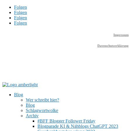
Folgen
Folgen
Folgen
Folgen
Impressum
Datenschutzerklärung
Blog
Wer schreibt hier?
Blog
Schlagwortwolke
Archiv
#BFF Blogger Follower Friday
Blogparade KI & Nähblogs ChatGPT 2023