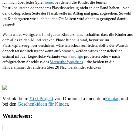
ich mich über jedes Spiel
freue
, bei denen die Kinder die bunten
Plastikbausteine oder anderes Plastikspielzeug nicht in der Hand haben – von
der ökologischen Seite der Plastikwelle im Alltag mal ganz abgesehen. Sowohl
im Kindergarten wie auch bei den Großeltern wird ohnehin genügend damit
gespielt.
Wenn wir es wenigstens im eigenen Kinderzimmer schaffen, dass die Kinder aus
dem alles-in-den-Mund-stecken-Phase hinhaus sind, bevor sie im
Plastikspielzeugmeer versinken, wäre ich schon zufrieden. Sollte der Wunsch
danach tatsächlich irgendwann aufkommen, werden wir es aber sicherlich
erstmal mit der Lego-Holz-Variante von
Panorigo
probieren oder – nach
erfolgreichem Abschluss des
Vierseithofprojektes
– die beiden in die
Kinderzimmer der anderen über 20 Nachbarskinder schicken.
Verlinkt beim
*.txt-Projekt
von Dominik Leitner, dem
Freutag
und
bei den
Geschenkideen für Kinder
.
Weiterlesen: