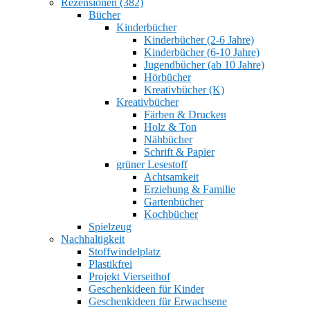
Rezensionen (382)
Bücher
Kinderbücher
Kinderbücher (2-6 Jahre)
Kinderbücher (6-10 Jahre)
Jugendbücher (ab 10 Jahre)
Hörbücher
Kreativbücher (K)
Kreativbücher
Färben & Drucken
Holz & Ton
Nähbücher
Schrift & Papier
grüner Lesestoff
Achtsamkeit
Erziehung & Familie
Gartenbücher
Kochbücher
Spielzeug
Nachhaltigkeit
Stoffwindelplatz
Plastikfrei
Projekt Vierseithof
Geschenkideen für Kinder
Geschenkideen für Erwachsene