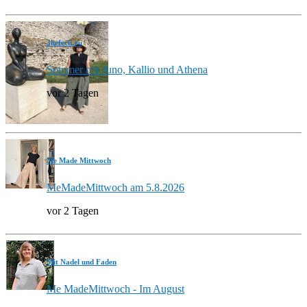
3hefecit.eu
Sommer mit Juno, Kallio und Athena
vor 2 Tagen
Me Made Mittwoch
MeMadeMittwoch am 5.8.2026
vor 2 Tagen
Mit Nadel und Faden
Me MadeMittwoch - Im August