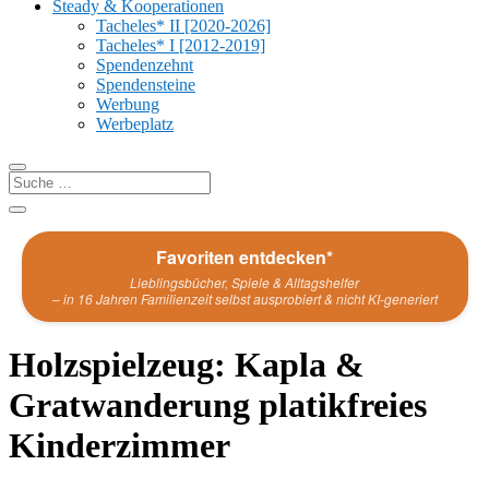
Steady & Kooperationen
Tacheles* II [2020-2026]
Tacheles* I [2012-2019]
Spendenzehnt
Spendensteine
Werbung
Werbeplatz
Favoriten entdecken*
Lieblingsbücher, Spiele & Alltagshelfer
– in 16 Jahren Familienzeit selbst ausprobiert & nicht KI-generiert
Holzspielzeug: Kapla &
Gratwanderung platikfreies
Kinderzimmer