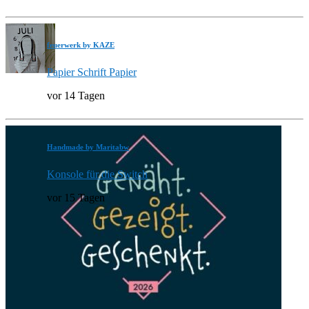
feuerwerk by KAZE
Papier Schrift Papier
vor 14 Tagen
Handmade by Maritabw
Konsole für die Switch
vor 15 Tagen