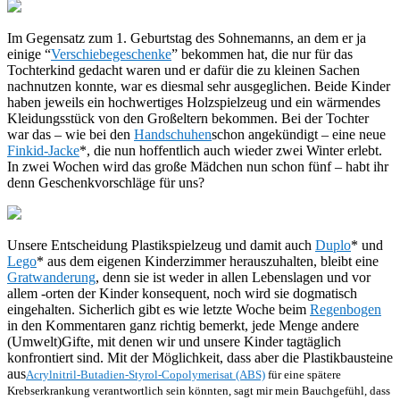
Im Gegensatz zum 1. Geburtstag des Sohnemanns, an dem er ja
einige “
Verschiebegeschenke
” bekommen hat, die nur für das
Tochterkind gedacht waren und er dafür die zu kleinen Sachen
nachnutzen konnte, war es diesmal sehr ausgeglichen. Beide Kinder
haben jeweils ein hochwertiges Holzspielzeug und ein wärmendes
Kleidungsstück von den Großeltern bekommen. Bei der Tochter
war das – wie bei den
Handschuhen
schon angekündigt – eine neue
Finkid-Jacke
*, die nun hoffentlich auch wieder zwei Winter erlebt.
In zwei Wochen wird das große Mädchen nun schon fünf – habt ihr
denn Geschenkvorschläge für uns?
Unsere Entscheidung Plastikspielzeug und damit auch
Duplo
* und
Lego
* aus dem eigenen Kinderzimmer herauszuhalten, bleibt eine
Gratwanderung
, denn sie ist weder in allen Lebenslagen und vor
allem -orten der Kinder konsequent, noch wird sie dogmatisch
eingehalten. Sicherlich gibt es wie letzte Woche beim
Regenbogen
in den Kommentaren ganz richtig bemerkt, jede Menge andere
(Umwelt)Gifte, mit denen wir und unsere Kinder tagtäglich
konfrontiert sind. Mit der Möglichkeit, dass aber die Plastikbausteine
aus
Acrylnitril-Butadien-Styrol-Copolymerisat (ABS)
für eine spätere
Krebserkrankung verantwortlich sein könnten, sagt mir mein Bauchgefühl, dass