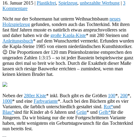
16. Januar 2015
|
Plastikfrei
,
Spielzeug
,
unbezahlte Werbung
|
3
Kommentare
Nicht nur der Sohnemann hat unterm Weihnachtsbaum
neues
Holzspielzeug
gefunden, sondern auch das Tochterkind. Mit ihren
fast fünf Jahren musste es natürlich etwas anspruchsvolleres sein
und daher haben wir die
große Kapla-Kiste
* mit 280 Steinen und
Anleitungsbuch
* auf dem Wunschzettel vermerkt. Erfunden wurden
die Kapla-Steine 1985 von einem niederländischen Kunsthistoriker.
😉 Die Proportionen der 120 mm Pinienholzsteine entsprechen den
ungeraden Zahlen 1:3:15 – so ist jeder Baustein beispielsweise ganz
genau drei mal so breit wie hoch. Durch die Exaktheit dieser Maße
lassen sich riesige Bauwerke errichten – zumindest, wenn man
keinen kleinen Bruder hat.
Neben der
280er Kiste
* inkl. Buch gibt es die Größen
100
*,
200
*,
1000
* und eine
Farbvariante
*. Auch bei den Büchern gibt es vier
Varianten, die farblich unterschiedlich gestaltet sind.
Rot*
und
Blau*
sind für Kinder ab 6 Jahren und
Grün
* und
Gelb*
für die
Jüngeren. Da wir bislang nur die rote Fortgeschrittenen Variante
haben, steht wenigstens ein Geburtstagswunsch für das Tochterkind
nun bereits fest.