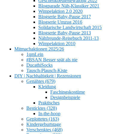
Geschenkbeutelsewalong 2022
Blogparade Näh-Klassiker 2021
Wimpelaktion 2.0 2020
Blogserie Baby-Pause 2017
Blogserie Umzug 2016
Solidarische Landwirtschaft 2015
Blogserie Baby-Pause 2013
Nähfreunde-Reisebuch 2011-13
Wimpelaktion 2010
Mitmachaktionen 2025/26
1qmLein
#BSAN Besser spät als nie
DucathiSocks
Tausch-Plausch-Kiste
DIY | Nachhaltigkeit | Rezensionen
Genähtes (679)
Kleidung
Faschingskostüme
Designbeispiele
Praktisches
Besticktes (328)
In-the-hoop
Geplottetes (163)
Kindergeburtstage
Verschenktes (468)