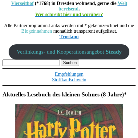
Vierseithof
(*1768) in Dresden wohnend, gerne die
Welt
bereisend
.
Wer schreibt hier und worüber?
Alle Partnerprogramm-Links werden mit * gekennzeichnet und die
Blogeinnahmen
monatlich transparent aufgelistet.
Trustami
Verlinkungs- und Kooperationsangebot
Steady
Suchen
nach:
Empfehlungen
Stoffkaufschwein
Aktuelles Lesebuch des kleinen Sohnes (8 Jahre)*