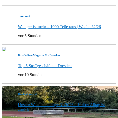
antetanni
Weniger ist mehr – 1000 Teile raus | Woche 32/26
vor 5 Stunden
Das Online-Magazin für Dresden
Top 5 Stoffgeschäfte in Dresden
vor 10 Stunden
Heldenhaushalt
Unsere Wochenlieblinge 31/2026 – Halber Alltag ist
zurück