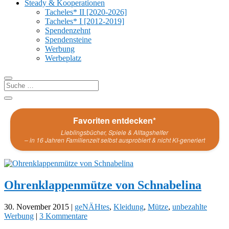
Steady & Kooperationen
Tacheles* II [2020-2026]
Tacheles* I [2012-2019]
Spendenzehnt
Spendensteine
Werbung
Werbeplatz
Favoriten entdecken*
Lieblingsbücher, Spiele & Alltagshelfer
– in 16 Jahren Familienzeit selbst ausprobiert & nicht KI-generiert
Ohrenklappenmütze von Schnabelina
30. November 2015
|
geNÄHtes
,
Kleidung
,
Mütze
,
unbezahlte
Werbung
|
3 Kommentare