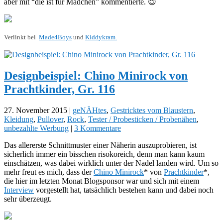
aber mit “die ist für Mädchen” kommentierte. 😉
Verlinkt bei
Made4Boys
und
Kiddykram.
Designbeispiel: Chino Minirock von
Prachtkinder, Gr. 116
27. November 2015
|
geNÄHtes
,
Gestricktes vom Blaustern
,
Kleidung
,
Pullover
,
Rock
,
Tester / Probesticken / Probenähen
,
unbezahlte Werbung
|
3 Kommentare
Das allererste Schnittmuster einer Näherin auszuprobieren, ist
sicherlich immer ein bisschen risokoreich, denn man kann kaum
einschätzen, was dabei wirklich unter der Nadel landen wird. Um so
mehr freut es mich, dass der
Chino Minirock
* von
Prachtkinder
*,
die hier im letzten Monat Blogsponsor war und sich mit einem
Interview
vorgestellt hat, tatsächlich bestehen kann und dabei noch
sehr überzeugt.