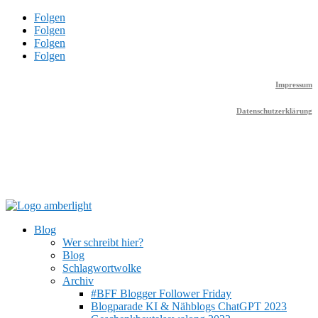
Folgen
Folgen
Folgen
Folgen
Impressum
Datenschutzerklärung
Blog
Wer schreibt hier?
Blog
Schlagwortwolke
Archiv
#BFF Blogger Follower Friday
Blogparade KI & Nähblogs ChatGPT 2023