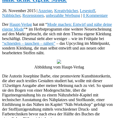
26. November 2015
|
Anzeige
,
Kreativbücher
,
Lesestoff
,
Nähbücher
,
Rezensionen
,
unbezahlte Werbung
|
0 Kommentare
Der
Haupt-Verlag
hat mit “
Mode machen: Entwirf und nähe deine
eigene Mode
“* im Herbstprogramm eine weitere Neuerscheinung
auf den Markt gebracht, die sich mit dem Thema eigene Kleidung
beschäftigt. Diesmal steht aber weniger – wie im Frühjahr bei
“schneiden – tauschen – nähen”
– das Upcycling im Mittelpunkt,
sondern Kleidung, die man selbst entwirft und aus neuen oder
bearbeiteten Stoffen näht.
Abbildung vom Haupt-Verlag
Die Autorin Josephine Barbe, eine promovierte Kunsthistorikerin,
die aber auch textiles Gestalten studiert hat, wollte mit dieser
152seitigen Ausgabe aber meiner Meinung nach zu viel. So spannt
sie den Bogen von einer Modegeschichte, über die
Figurinengestaltung bis zu einem Nähzubehör-Kapitel mit
technischer Ausstattung des Nähplatzes und Stoffkunde, einer
Einführung in das Nähen im Kapitel “Näh-Workshop” gefolgt von
der Stoff(um)gestaltung mittels verschiedener Druck- und
Farbetechniken bevor nach etwa der Hälfte des Buches die