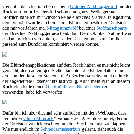
Genäht habe ich daran bereits beim
Oktober-Nähbloggertreff
und der
Rock wird vom Tochterkind schon eine ganze Weile getragen.
Stofflich habe ich mir wirklich keine einfaches Material rausgesucht,
denn vernäht wurde ein bereits mit Blümchen bestickter Cordstoff,
den mir vor Jahren mal
Mittagsumzwölf
bei einer
Stofftauschparty
der Dresdner Nähblogger geschenkt hat. Dem Oktober-Nähtreff war
es dann noch zu verdanken, dass der Tascheninnenstoff farblich
passend zum Bündchen kombiniert werden konnte.
Die Blümchenapplikationen auf dem Rock haben es mir nicht leicht
gemacht, denn an einigen Stellen tauchten die Blütenblätter dann
doch an den falschen Stellen auf. Außerdem verschwindet dadurch
der angedeutete Hosenschlitz fast völlig. Auch mein Plan an diesem
Rock gleich die neuen
Ökoknöpfe von Blaubeerstern
zu
verwenden, habe ich verworfen.
Dafür bin ich aber diesmal sehr zufrieden mit dem Webband, dass
bei meiner
Chino Minirock
* Variante den Abschluss findet, da mir
der Cordstoff zu dick erschien, um den Stoff nochmal zu klappen.
Wie nun endlich im
Schneidermeisterkurs
gelernt, sieht auch die