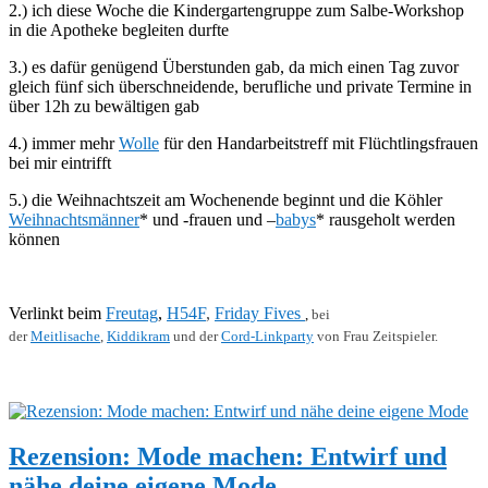
2.) ich diese Woche die Kindergartengruppe zum Salbe-Workshop
in die Apotheke begleiten durfte
3.)
es dafür genügend Überstunden gab, da mich einen Tag zuvor
gleich fünf sich überschneidende, berufliche und private Termine in
über 12h zu bewältigen gab
4.)
immer mehr
Wolle
für den Handarbeitstreff mit Flüchtlingsfrauen
bei mir eintrifft
5.)
die Weihnachtszeit am Wochenende beginnt und die Köhler
Weihnachtsmänner
* und -frauen und –
babys
* rausgeholt werden
können
Verlinkt beim
Freutag
,
H54F
,
Friday Fives
,
bei
der
Meitlisache
,
Kiddikram
und der
Cord-Linkparty
von Frau Zeitspieler.
Rezension: Mode machen: Entwirf und
nähe deine eigene Mode