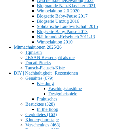
Geschenkbeutelsewalong 2022
Blogparade Näh-Klassiker 2021
Wimpelaktion 2.0 2020
Blogserie Baby-Pause 2017
Blogserie Umzug 2016
Solidarische Landwirtschaft 2015
Blogserie Baby-Pause 2013
Nähfreunde-Reisebuch 2011-13
Wimpelaktion 2010
Mitmachaktionen 2025/26
1qmLein
#BSAN Besser spät als nie
DucathiSocks
Tausch-Plausch-Kiste
DIY | Nachhaltigkeit | Rezensionen
Genähtes (679)
Kleidung
Faschingskostüme
Designbeispiele
Praktisches
Besticktes (328)
In-the-hoop
Geplottetes (163)
Kindergeburtstage
Verschenktes (468)