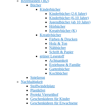
Rezensionen (382)
Bücher
Kinderbücher
Kinderbücher (2-6 Jahre)
Kinderbücher (6-10 Jahre)
Jugendbücher (ab 10 Jahre)
Hörbücher
Kreativbücher (K)
Kreativbücher
Färben & Drucken
Holz & Ton
Nähbücher
Schrift & Papier
grüner Lesestoff
Achtsamkeit
Erziehung & Familie
Gartenbücher
Kochbücher
Spielzeug
Nachhaltigkeit
Stoffwindelplatz
Plastikfrei
Projekt Vierseithof
Geschenkideen für Kinder
Geschenkideen für Erwachsene