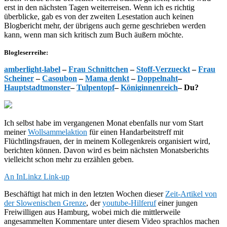
erst in den nächsten Tagen weiterreisen. Wenn ich es richtig
überblicke, gab es von der zweiten Lesestation auch keinen
Blogbericht mehr, der übrigens auch gerne geschrieben werden
kann, wenn man sich kritisch zum Buch äußern möchte.
Blogleserreihe:
amberlight-label
–
Frau Schnittchen
–
Stoff-Verzueckt
–
Frau
Scheiner
–
Casoubon
–
Mama denkt
–
Doppelnaht
–
Hauptstadtmonster
–
Tulpentopf
–
Königinnenreich
– Du?
Ich selbst habe im vergangenen Monat ebenfalls nur vom Start
meiner
Wollsammelaktion
für einen Handarbeitstreff mit
Flüchtlingsfrauen, der in meinem Kollegenkreis organisiert wird,
berichten können. Davon wird es beim nächsten Monatsberichts
vielleicht schon mehr zu erzählen geben.
An InLinkz Link-up
Beschäftigt hat mich in den letzten Wochen dieser
Zeit-Artikel von
der Slowenischen Grenze
, der
youtube-Hilferuf
einer jungen
Freiwilligen aus Hamburg, wobei mich die mittlerweile
angesammelten Kommentare unter diesem Video sprachlos machen