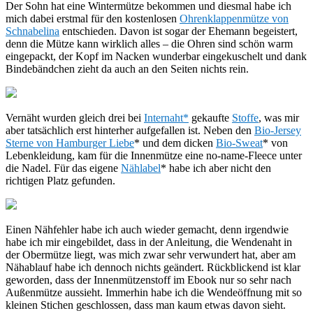
Der Sohn hat eine Wintermütze bekommen und diesmal habe ich
mich dabei erstmal für den kostenlosen
Ohrenklappenmütze von
Schnabelina
entschieden. Davon ist sogar der Ehemann begeistert,
denn die Mütze kann wirklich alles – die Ohren sind schön warm
eingepackt, der Kopf im Nacken wunderbar eingekuschelt und dank
Bindebändchen zieht da auch an den Seiten nichts rein.
Vernäht wurden gleich drei bei
Internaht*
gekaufte
Stoffe
, was mir
aber tatsächlich erst hinterher aufgefallen ist. Neben den
Bio-Jersey
Sterne von Hamburger Liebe
* und dem dicken
Bio-Sweat
* von
Lebenkleidung, kam für die Innenmütze eine no-name-Fleece unter
die Nadel. Für das eigene
Nählabel
* habe ich aber nicht den
richtigen Platz gefunden.
Einen Nähfehler habe ich auch wieder gemacht, denn irgendwie
habe ich mir eingebildet, dass in der Anleitung, die Wendenaht in
der Obermütze liegt, was mich zwar sehr verwundert hat, aber am
Nähablauf habe ich dennoch nichts geändert. Rückblickend ist klar
geworden, dass der Innenmützenstoff im Ebook nur so sehr nach
Außenmütze aussieht. Immerhin habe ich die Wendeöffnung mit so
kleinen Stichen geschlossen, dass man kaum etwas davon sieht.