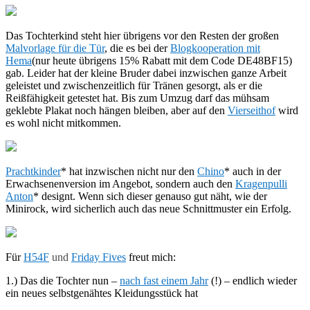
Das Tochterkind steht hier übrigens vor den Resten der großen
Malvorlage für die Tür
, die es bei der
Blogkooperation mit
Hema
(nur heute übrigens 15% Rabatt mit dem Code DE48BF15)
gab. Leider hat der kleine Bruder dabei inzwischen ganze Arbeit
geleistet und zwischenzeitlich für Tränen gesorgt, als er die
Reißfähigkeit getestet hat. Bis zum Umzug darf das mühsam
geklebte Plakat noch hängen bleiben, aber auf den
Vierseithof
wird
es wohl nicht mitkommen.
Prachtkinder
* hat inzwischen nicht nur den
Chino
* auch in der
Erwachsenenversion im Angebot, sondern auch den
Kragenpulli
Anton
* designt. Wenn sich dieser genauso gut näht, wie der
Minirock, wird sicherlich auch das neue Schnittmuster ein Erfolg.
Für
H54F
u
nd
Friday Fives
fre
u
t mich:
1.) Das die Tochter nun –
nach fast einem Jahr
(!) –
endlich wieder
ein neues selbstgenähtes Kleidungsstück hat