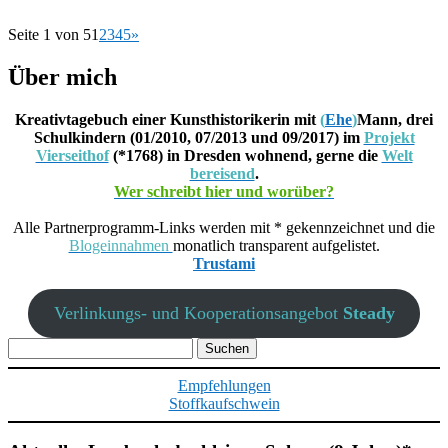
Seite 1 von 5
1
2
3
4
5
»
Über mich
Kreativtagebuch einer Kunsthistorikerin mit
(
Ehe
)
Mann, drei
Schulkindern (01/2010, 07/2013 und 09/2017) im
Projekt
Vierseithof
(*1768) in Dresden wohnend, gerne die
Welt
bereisend
.
Wer schreibt hier und worüber?
Alle Partnerprogramm-Links werden mit * gekennzeichnet und die
Blogeinnahmen
monatlich transparent aufgelistet.
Trustami
Verlinkungs- und Kooperationsangebot
Steady
Suchen
nach:
Empfehlungen
Stoffkaufschwein