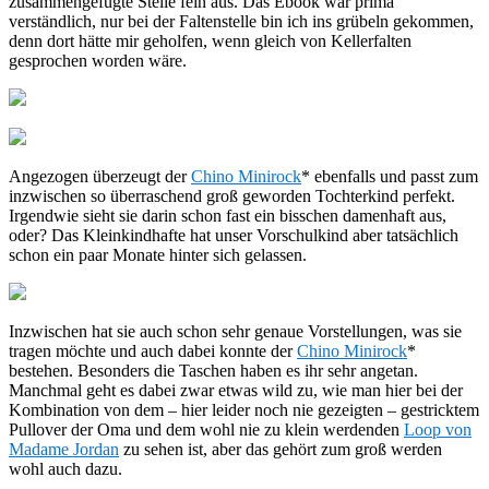
zusammengefügte Stelle fein aus. Das Ebook war prima
verständlich, nur bei der Faltenstelle bin ich ins grübeln gekommen,
denn dort hätte mir geholfen, wenn gleich von Kellerfalten
gesprochen worden wäre.
Angezogen überzeugt der
Chino Minirock
* ebenfalls und passt zum
inzwischen so überraschend groß geworden Tochterkind perfekt.
Irgendwie sieht sie darin schon fast ein bisschen damenhaft aus,
oder? Das Kleinkindhafte hat unser Vorschulkind aber tatsächlich
schon ein paar Monate hinter sich gelassen.
Inzwischen hat sie auch schon sehr genaue Vorstellungen, was sie
tragen möchte und auch dabei konnte der
Chino Minirock
*
bestehen. Besonders die Taschen haben es ihr sehr angetan.
Manchmal geht es dabei zwar etwas wild zu, wie man hier bei der
Kombination von dem – hier leider noch nie gezeigten – gestricktem
Pullover der Oma und dem wohl nie zu klein werdenden
Loop von
Madame Jordan
zu sehen ist, aber das gehört zum groß werden
wohl auch dazu.