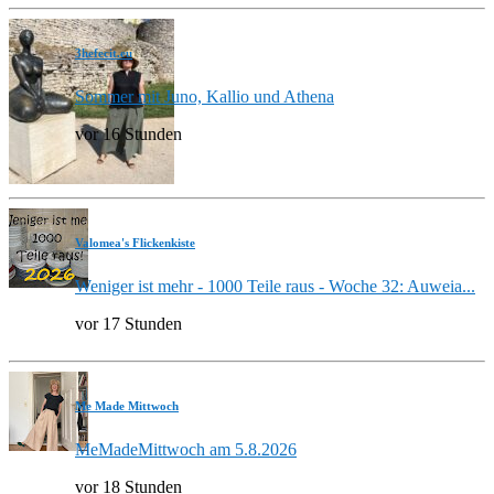
3hefecit.eu
Sommer mit Juno, Kallio und Athena
vor 16 Stunden
Valomea's Flickenkiste
Weniger ist mehr - 1000 Teile raus - Woche 32: Auweia...
vor 17 Stunden
Me Made Mittwoch
MeMadeMittwoch am 5.8.2026
vor 18 Stunden