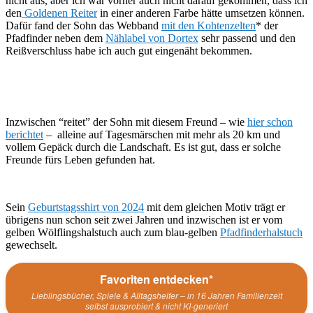
nicht aus, aber ich war vorher auch nicht darauf gekommen, dass ich
den
Goldenen Reiter
in einer anderen Farbe hätte umsetzen können.
Dafür fand der Sohn das Webband
mit den Kohtenzelten
* der
Pfadfinder neben dem
Nählabel von Dortex
sehr passend und den
Reißverschluss habe ich auch gut eingenäht bekommen.
Inzwischen “reitet” der Sohn mit diesem Freund – wie
hier schon
berichtet
– alleine auf Tagesmärschen mit mehr als 20 km und
vollem Gepäck durch die Landschaft. Es ist gut, dass er solche
Freunde fürs Leben gefunden hat.
Sein
Geburtstagsshirt von 2024
mit dem gleichen Motiv trägt er
übrigens nun schon seit zwei Jahren und inzwischen ist er vom
gelben Wölflingshalstuch auch zum blau-gelben
Pfadfinderhalstuch
gewechselt.
Favoriten entdecken*
Lieblingsbücher, Spiele & Alltagshelfer – in 16 Jahren Familienzeit
selbst ausprobiert & nicht KI-generiert