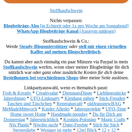
Stoffkaufschwein
Nichts verpassen:
Blogbeiträge-Abo
[in Echtzeit oder 1x pro Woche am Sonnabend]
WhatsApp Blogbeiträge Kanal
[Anonym mitlesen]
Stoffkaufschwein & Co.:
Werde
Steady-Blogunterstützer
oder
stell mir einen virtuellen
Kaffee auf meinen Blogschreibtisch
.
Du kannst aber auch einmalig ein paar Münzen via Paypal in mein
Stoffkaufschwein
werfen, wenn einer meiner Blogbeiträge für dich
nützlich war oder
ganz ohne zusätzliche Kosten für dich
deine
Bestellungen bei verschiedenen Shops
über meine Seite auslösen.
Linkpartyauswahl, wenn es thematisch passt:
Froh & Kreativ
*
Creativsalat
*
DienstagsDinge
*
Lieblingsstücke
*
Jahresbingo
*
UFO-Linkparty
*
Kleidung nähen
*
Stick-Freuden
*
Taschen und Täschchen
*
Reperaturcafé
*
oldJeansnewBAG
*
MeMadeMittwoch
*
Kinder Allerlei
*
Jahresprojekte
*
UFO-Time
*
Home sweet Home
*
Handmade-monday
*
Du für Dich am
Donnerstag
*
Jahresrückblick
*
Kostüm-Polonäse
*
Magic Crafts
*
Nix Plastic
*
Niwibo sucht
*
Oster-Freebie
*
Stich für Stich
*
Sternenliebe
*
Weniger ist mehr
*
12tel Blick
*
12 v 12
*