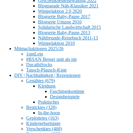
Geschenkbeutelsewalong 2022
Blogparade Näh-Klassiker 2021
Wimpelaktion 2.0 2020
Blogserie Baby-Pause 2017
Blogserie Umzug 2016
Solidarische Landwirtschaft 2015
Blogserie Baby-Pause 2013
Nähfreunde-Reisebuch 2011-13
Wimpelaktion 2010
Mitmachaktionen 2025/26
1qmLein
#BSAN Besser spät als nie
DucathiSocks
Tausch-Plausch-Kiste
DIY | Nachhaltigkeit | Rezensionen
Genähtes (679)
Kleidung
Faschingskostüme
Designbeispiele
Praktisches
Besticktes (328)
In-the-hoop
Geplottetes (163)
Kindergeburtstage
Verschenktes (468)