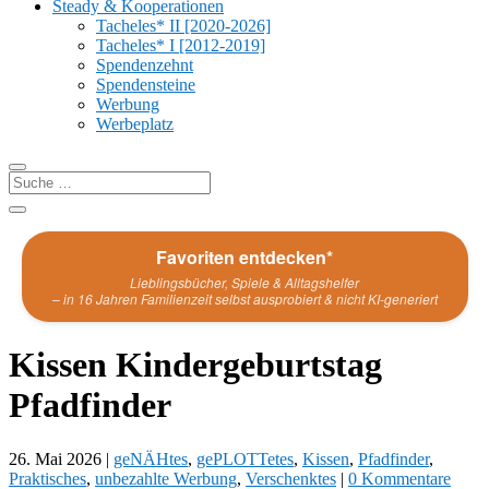
Steady & Kooperationen
Tacheles* II [2020-2026]
Tacheles* I [2012-2019]
Spendenzehnt
Spendensteine
Werbung
Werbeplatz
Favoriten entdecken*
Lieblingsbücher, Spiele & Alltagshelfer
– in 16 Jahren Familienzeit selbst ausprobiert & nicht KI-generiert
Kissen Kindergeburtstag
Pfadfinder
26. Mai 2026
|
geNÄHtes
,
gePLOTTetes
,
Kissen
,
Pfadfinder
,
Praktisches
,
unbezahlte Werbung
,
Verschenktes
|
0 Kommentare