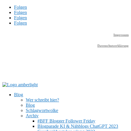
Folgen
Folgen
Folgen
Folgen
Impressum
Datenschutzerklärung
Blog
Wer schreibt hier?
Blog
Schlagwortwolke
Archiv
#BFF Blogger Follower Friday
Blogparade KI & Nähblogs ChatGPT 2023