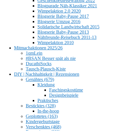
Geschenkbeutelsewalong 2022
Blogparade Näh-Klassiker 2021
Wimpelaktion 2.0 2020
Blogserie Baby-Pause 2017
Blogserie Umzug 2016
Solidarische Landwirtschaft 2015
Blogserie Baby-Pause 2013
Nähfreunde-Reisebuch 2011-13
Wimpelaktion 2010
Mitmachaktionen 2025/26
1qmLein
#BSAN Besser spät als nie
DucathiSocks
Tausch-Plausch-Kiste
DIY | Nachhaltigkeit | Rezensionen
Genähtes (679)
Kleidung
Faschingskostüme
Designbeispiele
Praktisches
Besticktes (328)
In-the-hoop
Geplottetes (163)
Kindergeburtstage
Verschenktes (468)