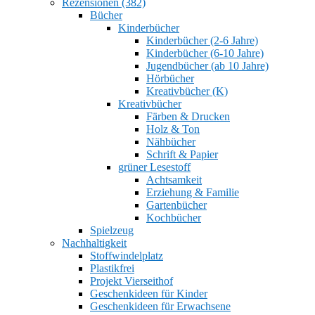
Rezensionen (382)
Bücher
Kinderbücher
Kinderbücher (2-6 Jahre)
Kinderbücher (6-10 Jahre)
Jugendbücher (ab 10 Jahre)
Hörbücher
Kreativbücher (K)
Kreativbücher
Färben & Drucken
Holz & Ton
Nähbücher
Schrift & Papier
grüner Lesestoff
Achtsamkeit
Erziehung & Familie
Gartenbücher
Kochbücher
Spielzeug
Nachhaltigkeit
Stoffwindelplatz
Plastikfrei
Projekt Vierseithof
Geschenkideen für Kinder
Geschenkideen für Erwachsene