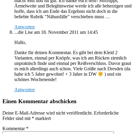
macht Mut und tut gut. Ich danke euch sehr! Stofftipps,
Ärmelweite und Beleghinweise werde ich alle beherzigen und
hoffe, dass ich am Ende das Ergebnis nicht doch in die
beliebte Rubrik "Nähunfälle" verschieben muss …
Antworten
...die Lise
am 18. November 2011 um 14:45
Hallo,
Danke für deinen Kommentar. Es gibt bei dem Kleid 2
Varianten, einmal per Knöpfe, was ich am Rücken ziemlich
unpraktisch finde und einmal per Reißverschluss. Davor graut
es mich allerdings auch schon. Viele Grüße nach Dresden (da
habe ich 5 Jahre gewohnt! + 3 Jahre in DW
) und ein
schönes Wochenende!
Antworten
Einen Kommentar abschicken
Deine E-Mail-Adresse wird nicht veröffentlicht.
Erforderliche
Felder sind mit
*
markiert
Kommentar
*