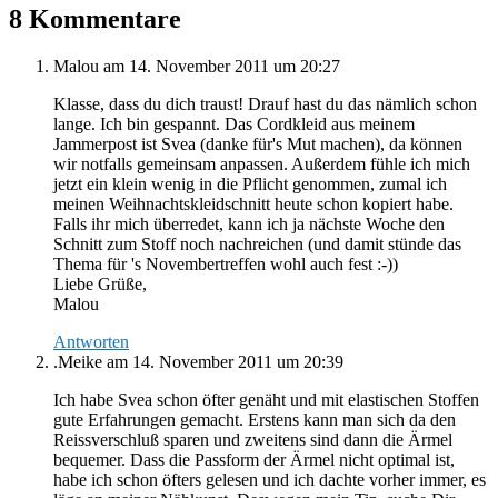
8 Kommentare
Malou
am 14. November 2011 um 20:27
Klasse, dass du dich traust! Drauf hast du das nämlich schon
lange. Ich bin gespannt. Das Cordkleid aus meinem
Jammerpost ist Svea (danke für's Mut machen), da können
wir notfalls gemeinsam anpassen. Außerdem fühle ich mich
jetzt ein klein wenig in die Pflicht genommen, zumal ich
meinen Weihnachtskleidschnitt heute schon kopiert habe.
Falls ihr mich überredet, kann ich ja nächste Woche den
Schnitt zum Stoff noch nachreichen (und damit stünde das
Thema für 's Novembertreffen wohl auch fest :-))
Liebe Grüße,
Malou
Antworten
.Meike
am 14. November 2011 um 20:39
Ich habe Svea schon öfter genäht und mit elastischen Stoffen
gute Erfahrungen gemacht. Erstens kann man sich da den
Reissverschluß sparen und zweitens sind dann die Ärmel
bequemer. Dass die Passform der Ärmel nicht optimal ist,
habe ich schon öfters gelesen und ich dachte vorher immer, es