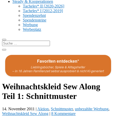
Steady & Kooperationen
Tacheles* II [2020-2026]
Tacheles* I [2012-2019]
Spendenzehnt
Spendensteine
Werbung
Werbeplatz
Favoriten entdecken*
Lieblingsbücher, Spiele & Alltagshelfer
– in 16 Jahren Familienzeit selbst ausprobiert & nicht KI-generiert
Weihnachtskleid Sew Along
Teil 1: Schnittmuster
14. November 2011
|
Aktion
,
Schnittmuster
,
unbezahlte Werbung
,
Weihnachtskleid Sew Along
|
8 Kommentare