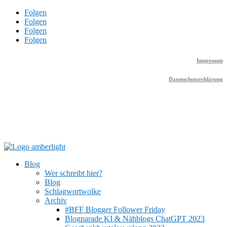
Folgen
Folgen
Folgen
Folgen
Impressum
Datenschutzerklärung
Blog
Wer schreibt hier?
Blog
Schlagwortwolke
Archiv
#BFF Blogger Follower Friday
Blogparade KI & Nähblogs ChatGPT 2023