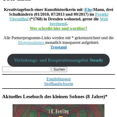
Kreativtagebuch einer Kunsthistorikerin mit
(
Ehe
)
Mann, drei
Schulkindern (01/2010, 07/2013 und 09/2017) im
Projekt
Vierseithof
(*1768) in Dresden wohnend, gerne die
Welt
bereisend
.
Wer schreibt hier und worüber?
Alle Partnerprogramm-Links werden mit * gekennzeichnet und die
Blogeinnahmen
monatlich transparent aufgelistet.
Trustami
Verlinkungs- und Kooperationsangebot
Steady
Suchen
nach:
Empfehlungen
Stoffkaufschwein
Aktuelles Lesebuch des kleinen Sohnes (8 Jahre)*