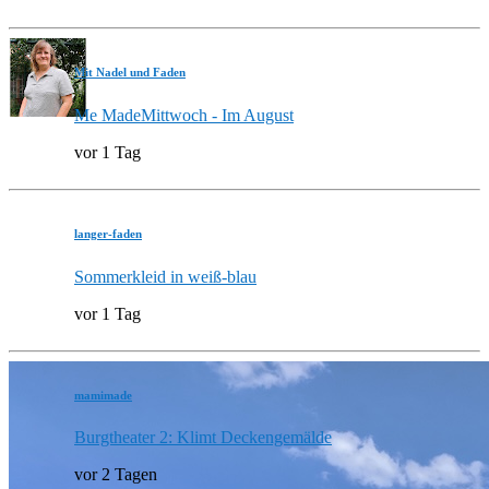
Mit Nadel und Faden
Me MadeMittwoch - Im August
vor 1 Tag
langer-faden
Sommerkleid in weiß-blau
vor 1 Tag
mamimade
Burgtheater 2: Klimt Deckengemälde
vor 2 Tagen