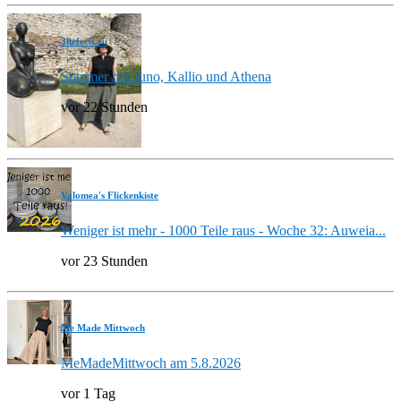
3hefecit.eu
Sommer mit Juno, Kallio und Athena
vor 22 Stunden
Valomea's Flickenkiste
Weniger ist mehr - 1000 Teile raus - Woche 32: Auweia...
vor 23 Stunden
Me Made Mittwoch
MeMadeMittwoch am 5.8.2026
vor 1 Tag