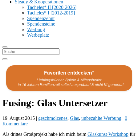
Steady & Kooperationen
Tacheles* II [2020-2026]
Tacheles* I [2012-2019]
Spendenzehnt
Spendensteine
Werbung
Werbeplatz
Favoriten entdecken*
Lieblingsbücher, Spiele & Alltagshelfer
– in 16 Jahren Familienzeit selbst ausprobiert & nicht KI-generiert
Fusing: Glas Untersetzer
19. August 2015
|
geschmolzenes
,
Glas
,
unbezahlte Werbung
|
0
Kommentare
Als drittes Großprojekt habe ich mich beim
Glaskunst-Workshop
für