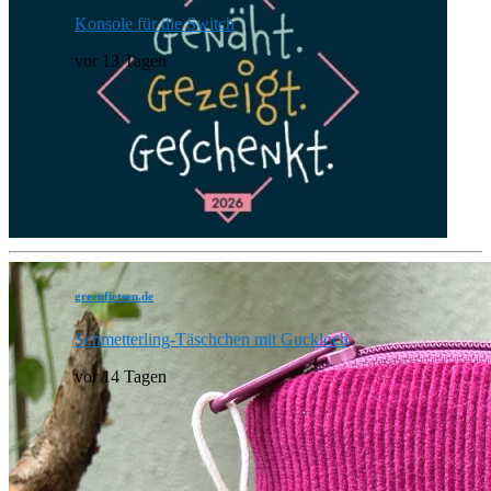
Konsole für die Switch
vor 13 Tagen
greenfietsen.de
Schmetterling-Täschchen mit Guckloch
vor 14 Tagen