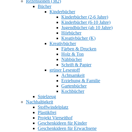
Rezensionen (382)
Bücher
Kinderbücher
Kinderbücher (2-6 Jahre)
Kinderbücher (6-10 Jahre)
Jugendbücher (ab 10 Jahre)
Hörbücher
Kreativbücher (K)
Kreativbücher
Färben & Drucken
Holz & Ton
Nähbücher
Schrift & Papier
grüner Lesestoff
Achtsamkeit
Erziehung & Familie
Gartenbücher
Kochbücher
Spielzeug
Nachhaltigkeit
Stoffwindelplatz
Plastikfrei
Projekt Vierseithof
Geschenkideen für Kinder
Geschenkideen für Erwachsene