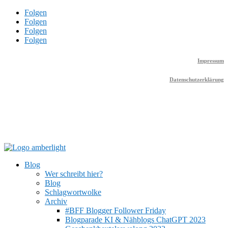
Folgen
Folgen
Folgen
Folgen
Impressum
Datenschutzerklärung
Blog
Wer schreibt hier?
Blog
Schlagwortwolke
Archiv
#BFF Blogger Follower Friday
Blogparade KI & Nähblogs ChatGPT 2023