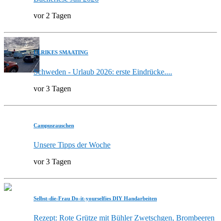
vor 2 Tagen
ULRIKES SMAATING
Schweden - Urlaub 2026: erste Eindrücke....
vor 3 Tagen
Campusrauschen
Unsere Tipps der Woche
vor 3 Tagen
Selbst-die-Frau Do-it-yourselfies DIY Handarbeiten
Rezept: Rote Grütze mit Bühler Zwetschgen, Brombeeren