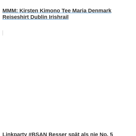
MMM: Kirsten Kimono Tee Maria Denmark
Reiseshirt Dublin Irishrail
Linkparty #BSAN Besser spät als nie No. 5