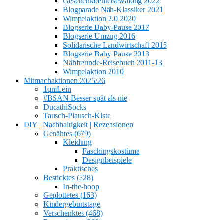
Geschenkbeutelsewalong 2022
Blogparade Näh-Klassiker 2021
Wimpelaktion 2.0 2020
Blogserie Baby-Pause 2017
Blogserie Umzug 2016
Solidarische Landwirtschaft 2015
Blogserie Baby-Pause 2013
Nähfreunde-Reisebuch 2011-13
Wimpelaktion 2010
Mitmachaktionen 2025/26
1qmLein
#BSAN Besser spät als nie
DucathiSocks
Tausch-Plausch-Kiste
DIY | Nachhaltigkeit | Rezensionen
Genähtes (679)
Kleidung
Faschingskostüme
Designbeispiele
Praktisches
Besticktes (328)
In-the-hoop
Geplottetes (163)
Kindergeburtstage
Verschenktes (468)