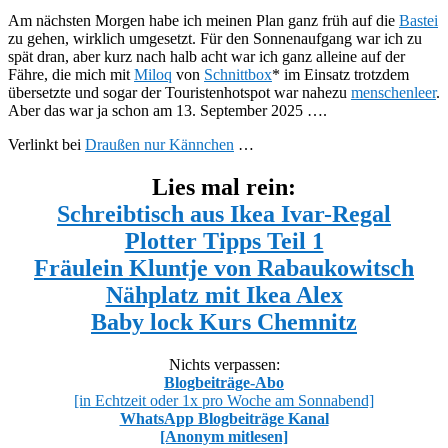
Am nächsten Morgen habe ich meinen Plan ganz früh auf die
Bastei
zu gehen, wirklich umgesetzt. Für den Sonnenaufgang war ich zu
spät dran, aber kurz nach halb acht war ich ganz alleine auf der
Fähre, die mich mit
Miloq
von
Schnittbox
* im Einsatz trotzdem
übersetzte und sogar der Touristenhotspot war nahezu
menschenleer
.
Aber das war ja schon am 13. September 2025 ….
Verlinkt bei
Draußen nur Kännchen
…
Lies mal rein:
Schreibtisch aus Ikea Ivar-Regal
Plotter Tipps Teil 1
Fräulein Kluntje von Rabaukowitsch
Nähplatz mit Ikea Alex
Baby lock Kurs Chemnitz
Nichts verpassen:
Blogbeiträge-Abo
[in Echtzeit oder 1x pro Woche am Sonnabend]
WhatsApp Blogbeiträge Kanal
[Anonym mitlesen]