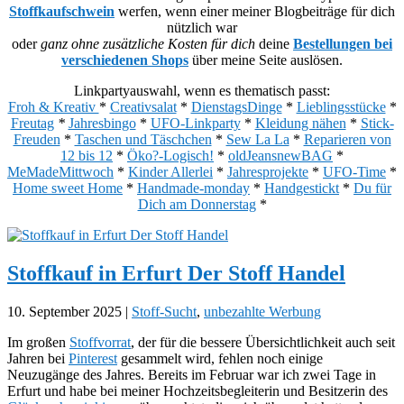
Stoffkaufschwein
werfen, wenn einer meiner Blogbeiträge für dich
nützlich war
oder
ganz ohne zusätzliche Kosten für dich
deine
Bestellungen bei
verschiedenen Shops
über meine Seite auslösen.
Linkpartyauswahl, wenn es thematisch passt:
Froh & Kreativ
*
Creativsalat
*
DienstagsDinge
*
Lieblingsstücke
*
Freutag
*
Jahresbingo
*
UFO-Linkparty
*
Kleidung nähen
*
Stick-
Freuden
*
Taschen und Täschchen
*
Sew La La
*
Reparieren von
12 bis 12
*
Öko?-Logisch!
*
oldJeansnewBAG
*
MeMadeMittwoch
*
Kinder Allerlei
*
Jahresprojekte
*
UFO-Time
*
Home sweet Home
*
Handmade-monday
*
Handgestickt
*
Du für
Dich am Donnerstag
*
Stoffkauf in Erfurt Der Stoff Handel
10. September 2025
|
Stoff-Sucht
,
unbezahlte Werbung
Im großen
Stoffvorrat
, der für die bessere Übersichtlichkeit auch seit
Jahren bei
Pinterest
gesammelt wird, fehlen noch einige
Neuzugänge des Jahres. Bereits im Februar war ich zwei Tage in
Erfurt und habe bei meiner Hochzeitsbegleiterin und Besitzerin des