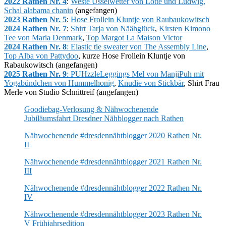
2022 Rathen Nr. 4
:
Weste Usselwetter von Lotte und Ludwig,
Schal alabama chanin
(angefangen)
2023 Rathen Nr. 5
:
Hose Frollein Kluntje von Raubaukowitsch
2024 Rathen Nr. 7
:
Shirt Tarja von Näähglück
,
Kirsten Kimono
Tee von Maria Denmark
,
Top Margot La Maison Victor
2024 Rathen Nr. 8
:
Elastic tie sweater von The Assembly Line
,
Top Alba von Pattydoo
, kurze Hose Frollein Kluntje von
Rabaukowitsch (angefangen)
2025 Rathen Nr. 9
:
PUHzzleLeggings Mel von ManjiPuh mit
Yogabündchen von Hummelhonig
,
Knudie von Stickbär
, Shirt Frau
Merle von Studio Schnittreif (angefangen)
Goodiebag-Verlosung & Nähwochenende
Jubiläumsfahrt Dresdner Nähblogger nach Rathen
Nähwochenende #dresdennähtblogger 2020 Rathen Nr.
II
Nähwochenende #dresdennähtblogger 2021 Rathen Nr.
III
Nähwochenende #dresdennähtblogger 2022 Rathen Nr.
IV
Nähwochenende #dresdennähtblogger 2023 Rathen Nr.
V Frühjahrsedition