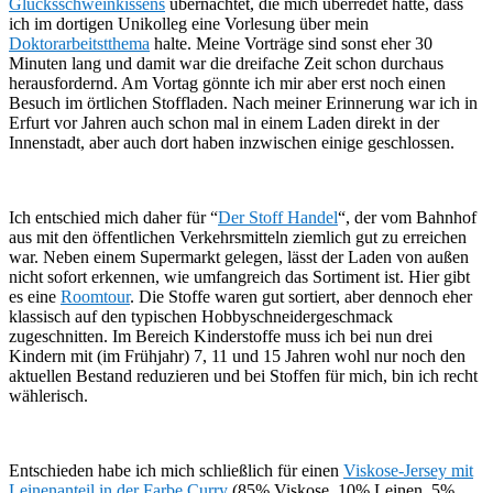
Glücksschweinkissens
übernachtet, die mich überredet hatte, dass
ich im dortigen Unikolleg eine Vorlesung über mein
Doktorarbeitstthema
halte. Meine Vorträge sind sonst eher 30
Minuten lang und damit war die dreifache Zeit schon durchaus
herausfordernd. Am Vortag gönnte ich mir aber erst noch einen
Besuch im örtlichen Stoffladen. Nach meiner Erinnerung war ich in
Erfurt vor Jahren auch schon mal in einem Laden direkt in der
Innenstadt, aber auch dort haben inzwischen einige geschlossen.
Ich entschied mich daher für “
Der Stoff Handel
“, der vom Bahnhof
aus mit den öffentlichen Verkehrsmitteln ziemlich gut zu erreichen
war. Neben einem Supermarkt gelegen, lässt der Laden von außen
nicht sofort erkennen, wie umfangreich das Sortiment ist. Hier gibt
es eine
Roomtour
. Die Stoffe waren gut sortiert, aber dennoch eher
klassisch auf den typischen Hobbyschneidergeschmack
zugeschnitten. Im Bereich Kinderstoffe muss ich bei nun drei
Kindern mit (im Frühjahr) 7, 11 und 15 Jahren wohl nur noch den
aktuellen Bestand reduzieren und bei Stoffen für mich, bin ich recht
wählerisch.
Entschieden habe ich mich schließlich für einen
Viskose-Jersey mit
Leinenanteil in der Farbe Curry
(85% Viskose, 10% Leinen, 5%