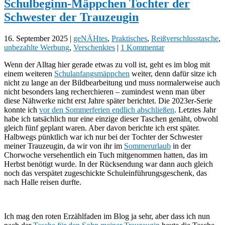
Schulbeginn-Mäppchen Tochter der
Schwester der Trauzeugin
16. September 2025
|
geNÄHtes
,
Praktisches
,
Reißverschlusstasche
,
unbezahlte Werbung
,
Verschenktes
|
1 Kommentar
Wenn der Alltag hier gerade etwas zu voll ist, geht es im blog mit
einem weiteren
Schulanfangsmäppchen
weiter, denn dafür sitze ich
nicht zu lange an der Bildbearbeitung und muss normalerweise auch
nicht besonders lang recherchieren – zumindest wenn man über
diese Nähwerke nicht erst Jahre später berichtet. Die 2023er-Serie
konnte ich
vor den Sommerferien endlich abschließen
. Letztes Jahr
habe ich tatsächlich nur eine einzige dieser Taschen genäht, obwohl
gleich fünf geplant waren. Aber davon berichte ich erst später.
Halbwegs pünktlich war ich nur bei der Tochter der Schwester
meiner Trauzeugin, da wir von ihr im
Sommerurlaub
in der
Chorwoche versehentlich ein Tuch mitgenommen hatten, das im
Herbst benötigt wurde. In der Rücksendung war dann auch gleich
noch das verspätet zugeschickte Schuleinführungsgeschenk, das
nach Halle reisen durfte.
Ich mag den roten Erzählfaden im Blog ja sehr, aber dass ich nun