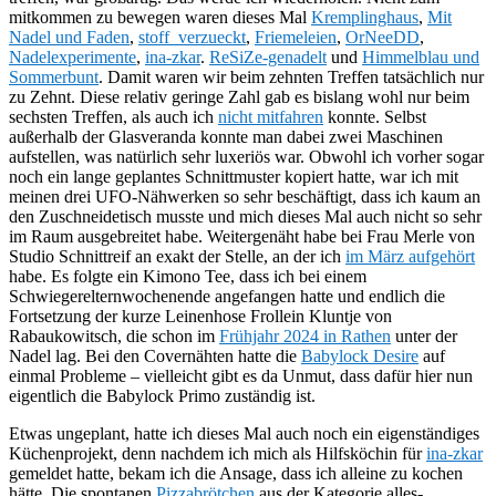
mitkommen zu bewegen waren dieses Mal
Kremplinghaus
,
Mit
Nadel und Faden
,
stoff_verzueckt
,
Friemeleien
,
OrNeeDD
,
Nadelexperimente
,
ina-zkar
.
ReSiZe-genadelt
und
Himmelblau und
Sommerbunt
. Damit waren wir beim zehnten Treffen tatsächlich nur
zu Zehnt. Diese relativ geringe Zahl gab es bislang wohl nur beim
sechsten Treffen, als auch ich
nicht mitfahren
konnte. Selbst
außerhalb der Glasveranda konnte man dabei zwei Maschinen
aufstellen, was natürlich sehr luxeriös war. Obwohl ich vorher sogar
noch ein lange geplantes Schnittmuster kopiert hatte, war ich mit
meinen drei UFO-Nähwerken so sehr beschäftigt, dass ich kaum an
den Zuschneidetisch musste und mich dieses Mal auch nicht so sehr
im Raum ausgebreitet habe. Weitergenäht habe bei Frau Merle von
Studio Schnittreif an exakt der Stelle, an der ich
im März aufgehört
habe. Es folgte ein Kimono Tee, dass ich bei einem
Schwiegerelternwochenende angefangen hatte und endlich die
Fortsetzung der kurze Leinenhose Frollein Kluntje von
Rabaukowitsch, die schon im
Frühjahr 2024 in Rathen
unter der
Nadel lag. Bei den Covernähten hatte die
Babylock Desire
auf
einmal Probleme – vielleicht gibt es da Unmut, dass dafür hier nun
eigentlich die Babylock Primo zuständig ist.
Etwas ungeplant, hatte ich dieses Mal auch noch ein eigenständiges
Küchenprojekt, denn nachdem ich mich als Hilfsköchin für
ina-zkar
gemeldet hatte, bekam ich die Ansage, dass ich alleine zu kochen
hätte. Die spontanen
Pizzabrötchen
aus der Kategorie alles-