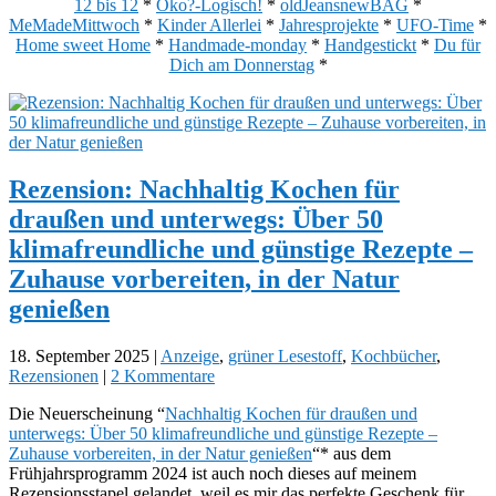
12 bis 12
*
Öko?-Logisch!
*
oldJeansnewBAG
*
MeMadeMittwoch
*
Kinder Allerlei
*
Jahresprojekte
*
UFO-Time
*
Home sweet Home
*
Handmade-monday
*
Handgestickt
*
Du für
Dich am Donnerstag
*
Rezension: Nachhaltig Kochen für
draußen und unterwegs: Über 50
klimafreundliche und günstige Rezepte –
Zuhause vorbereiten, in der Natur
genießen
18. September 2025
|
Anzeige
,
grüner Lesestoff
,
Kochbücher
,
Rezensionen
|
2 Kommentare
Die Neuerscheinung “
Nachhaltig Kochen für draußen und
unterwegs: Über 50 klimafreundliche und günstige Rezepte –
Zuhause vorbereiten, in der Natur genießen
“* aus dem
Frühjahrsprogramm 2024 ist auch noch dieses auf meinem
Rezensionsstapel gelandet, weil es mir das perfekte Geschenk für