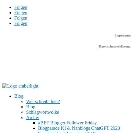
Folgen
Folgen
Folgen
Folgen
Impressum
Datenschutzerklärung
Blog
Wer schreibt hier?
Blog
Schlagwortwolke
Archiv
#BFF Blogger Follower Friday
Blogparade KI & Nähblogs ChatGPT 2023