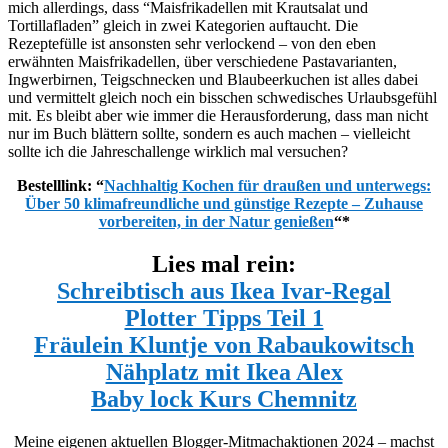
mich allerdings, dass “Maisfrikadellen mit Krautsalat und
Tortillafladen” gleich in zwei Kategorien auftaucht. Die
Rezeptefülle ist ansonsten sehr verlockend – von den eben
erwähnten Maisfrikadellen, über verschiedene Pastavarianten,
Ingwerbirnen, Teigschnecken und Blaubeerkuchen ist alles dabei
und vermittelt gleich noch ein bisschen schwedisches Urlaubsgefühl
mit. Es bleibt aber wie immer die Herausforderung, dass man nicht
nur im Buch blättern sollte, sondern es auch machen – vielleicht
sollte ich die Jahreschallenge wirklich mal versuchen?
Bestelllink: “
Nachhaltig Kochen für draußen und unterwegs:
Über 50 klimafreundliche und günstige Rezepte – Zuhause
vorbereiten, in der Natur genießen
“*
Lies mal rein:
Schreibtisch aus Ikea Ivar-Regal
Plotter Tipps Teil 1
Fräulein Kluntje von Rabaukowitsch
Nähplatz mit Ikea Alex
Baby lock Kurs Chemnitz
Meine eigenen aktuellen Blogger-Mitmachaktionen 2024 – machst