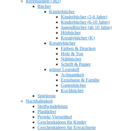
Rezensionen (382)
Bücher
Kinderbücher
Kinderbücher (2-6 Jahre)
Kinderbücher (6-10 Jahre)
Jugendbücher (ab 10 Jahre)
Hörbücher
Kreativbücher (K)
Kreativbücher
Färben & Drucken
Holz & Ton
Nähbücher
Schrift & Papier
grüner Lesestoff
Achtsamkeit
Erziehung & Familie
Gartenbücher
Kochbücher
Spielzeug
Nachhaltigkeit
Stoffwindelplatz
Plastikfrei
Projekt Vierseithof
Geschenkideen für Kinder
Geschenkideen für Erwachsene