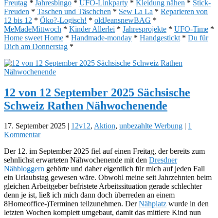
Freutag
*
Jahresbingo
*
UFO-Linkparty
*
Kleidung nähen
*
Stick-
Freuden
*
Taschen und Täschchen
*
Sew La La
*
Reparieren von
12 bis 12
*
Öko?-Logisch!
*
oldJeansnewBAG
*
MeMadeMittwoch
*
Kinder Allerlei
*
Jahresprojekte
*
UFO-Time
*
Home sweet Home
*
Handmade-monday
*
Handgestickt
*
Du für
Dich am Donnerstag
*
12 von 12 September 2025 Sächsische
Schweiz Rathen Nähwochenende
17. September 2025
|
12v12
,
Aktion
,
unbezahlte Werbung
|
1
Kommentar
Der 12. im September 2025 fiel auf einen Freitag, der bereits zum
sehnlichst erwarteten Nähwochenende mit den
Dresdner
Nähbloggern
gehörte und daher eigentlich für mich auf jeden Fall
ein Urlaubstag gewesen wäre. Obwohl meine seit Jahrzehnten beim
gleichen Arbeitgeber befristete Arbeitssituation gerade schlechter
denn je ist, ließ ich mich dann doch überreden an einem
8Homeoffice-)Terminen teilzunehmen. Der
Nähplatz
wurde in den
letzten Wochen komplett umgebaut, damit das mittlere Kind nun