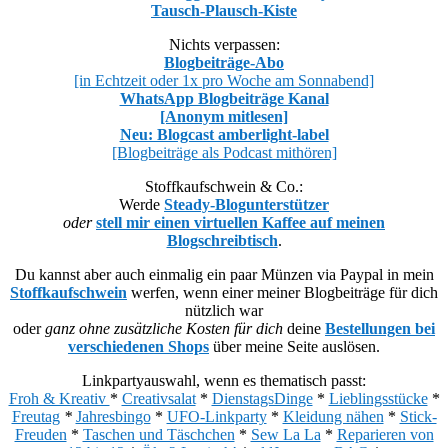
Tausch-Plausch-Kiste
Nichts verpassen:
Blogbeiträge-Abo
[in Echtzeit oder 1x pro Woche am Sonnabend]
WhatsApp Blogbeiträge Kanal
[Anonym mitlesen]
Neu: Blogcast amberlight-label
[Blogbeiträge als Podcast mithören]
Stoffkaufschwein & Co.:
Werde
Steady-Blogunterstützer
oder
stell mir einen virtuellen Kaffee auf meinen
Blogschreibtisch
.
Du kannst aber auch einmalig ein paar Münzen via Paypal in mein
Stoffkaufschwein
werfen, wenn einer meiner Blogbeiträge für dich
nützlich war
oder
ganz ohne zusätzliche Kosten für dich
deine
Bestellungen bei
verschiedenen Shops
über meine Seite auslösen.
Linkpartyauswahl, wenn es thematisch passt:
Froh & Kreativ
*
Creativsalat
*
DienstagsDinge
*
Lieblingsstücke
*
Freutag
*
Jahresbingo
*
UFO-Linkparty
*
Kleidung nähen
*
Stick-
Freuden
*
Taschen und Täschchen
*
Sew La La
*
Reparieren von