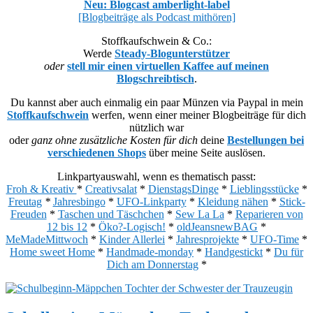
Neu: Blogcast amberlight-label
[Blogbeiträge als Podcast mithören]
Stoffkaufschwein & Co.:
Werde
Steady-Blogunterstützer
oder
stell mir einen virtuellen Kaffee auf meinen
Blogschreibtisch
.
Du kannst aber auch einmalig ein paar Münzen via Paypal in mein
Stoffkaufschwein
werfen, wenn einer meiner Blogbeiträge für dich
nützlich war
oder
ganz ohne zusätzliche Kosten für dich
deine
Bestellungen bei
verschiedenen Shops
über meine Seite auslösen.
Linkpartyauswahl, wenn es thematisch passt:
Froh & Kreativ
*
Creativsalat
*
DienstagsDinge
*
Lieblingsstücke
*
Freutag
*
Jahresbingo
*
UFO-Linkparty
*
Kleidung nähen
*
Stick-
Freuden
*
Taschen und Täschchen
*
Sew La La
*
Reparieren von
12 bis 12
*
Öko?-Logisch!
*
oldJeansnewBAG
*
MeMadeMittwoch
*
Kinder Allerlei
*
Jahresprojekte
*
UFO-Time
*
Home sweet Home
*
Handmade-monday
*
Handgestickt
*
Du für
Dich am Donnerstag
*