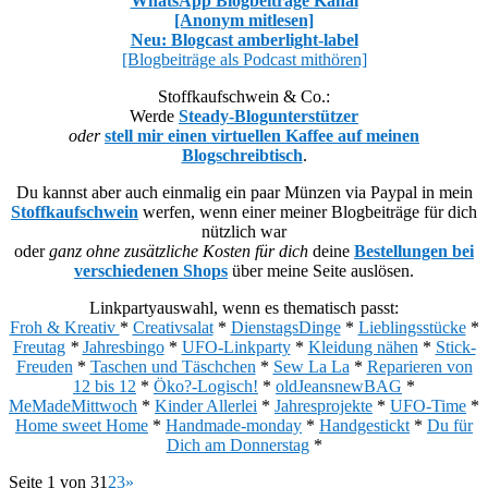
WhatsApp Blogbeiträge Kanal
[Anonym mitlesen]
Neu: Blogcast amberlight-label
[Blogbeiträge als Podcast mithören]
Stoffkaufschwein & Co.:
Werde
Steady-Blogunterstützer
oder
stell mir einen virtuellen Kaffee auf meinen
Blogschreibtisch
.
Du kannst aber auch einmalig ein paar Münzen via Paypal in mein
Stoffkaufschwein
werfen, wenn einer meiner Blogbeiträge für dich
nützlich war
oder
ganz ohne zusätzliche Kosten für dich
deine
Bestellungen bei
verschiedenen Shops
über meine Seite auslösen.
Linkpartyauswahl, wenn es thematisch passt:
Froh & Kreativ
*
Creativsalat
*
DienstagsDinge
*
Lieblingsstücke
*
Freutag
*
Jahresbingo
*
UFO-Linkparty
*
Kleidung nähen
*
Stick-
Freuden
*
Taschen und Täschchen
*
Sew La La
*
Reparieren von
12 bis 12
*
Öko?-Logisch!
*
oldJeansnewBAG
*
MeMadeMittwoch
*
Kinder Allerlei
*
Jahresprojekte
*
UFO-Time
*
Home sweet Home
*
Handmade-monday
*
Handgestickt
*
Du für
Dich am Donnerstag
*
Seite 1 von 3
1
2
3
»