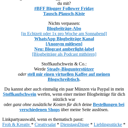
du mit?
#BFF Blogger Follower Friday
Tausch-Plausch-Kiste
Nichts verpassen:
Blogbeiträge-Abo
[in Echtzeit oder 1x pro Woche am Sonnabend]
WhatsApp Blogbeiträge Kanal
[Anonym mitlesen]
Neu: Blogcast amberlight-label
[Blogbeiträge als Podcast mithören]
Stoffkaufschwein & Co.:
Werde
Steady-Blogunterstützer
oder
stell mir einen virtuellen Kaffee auf meinen
Blogschreibtisch
.
Du kannst aber auch einmalig ein paar Münzen via Paypal in mein
Stoffkaufschwein
werfen, wenn einer meiner Blogbeiträge für dich
nützlich war
oder
ganz ohne zusätzliche Kosten für dich
deine
Bestellungen bei
verschiedenen Shops
über meine Seite auslösen.
Linkpartyauswahl, wenn es thematisch passt:
Froh & Kreativ
*
Creativsalat
*
DienstagsDinge
*
Lieblingsstücke
*