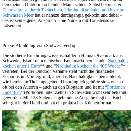
den meinen Outdoor kochenden Mann schien. Selbst bei unserer
Elternzeitreise durch Tschechien, Ukraine, Rumänien und bis zum
Schwarzen Meer
hat er nahezu durchgängig gekocht und dabei –
das ist sein eigener Anspruch – nie Nudeln mit Tomatensoße
präsentiert.
Presse-Abbildung vom Südwest-Verlag
Die studierte Ernährungswissenschaftlerin Hanna Olvenmark aus
Schweden ist auf dem deutschen Buchmarkt bereits mit “
Nachhaltig
kochen unter 1 Euro
“* und “
Nachhaltig kochen: die 40€ Woche
“*
vertreten. Bei der Outdoor-Variante steht nicht die finanzielle
Ersparnis im Vordergrund, aber das Nachhaltigkeitsthema bleibt,
wie bereits im Titel angegeben. Ursprünglich gehörte sie – wie so
oft bei den Autoren – auch zu den Bloggern und ist mit “
Portionen
under tian
” (Portionen unter Zehn) in Schweden wohl sehr bekannt
geworden. Mit 128 Seiten als gebundene Ausgabe liegt das Buch
sehr gut in der Hand und hat ein praktisches Küchenformat.