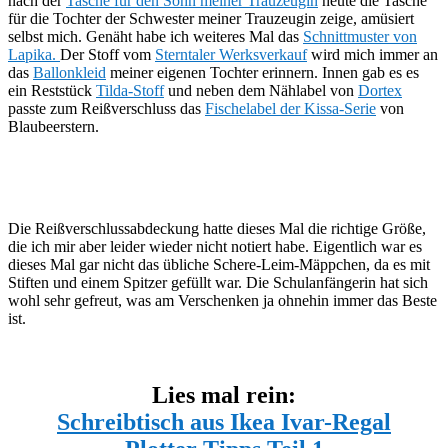
nach der
Tasche für den Sohn meiner Trauzeugin
heute die Tasche
für die Tochter der Schwester meiner Trauzeugin zeige, amüsiert
selbst mich. Genäht habe ich weiteres Mal das
Schnittmuster von
Lapika.
Der Stoff vom
Sterntaler Werksverkauf
wird mich immer an
das
Ballonkleid
meiner eigenen Tochter erinnern. Innen gab es es
ein Reststück
Tilda-Stoff
und neben dem Nählabel von
Dortex
passte zum Reißverschluss das
Fischelabel der Kissa-Serie
von
Blaubeerstern.
Die Reißverschlussabdeckung hatte dieses Mal die richtige Größe,
die ich mir aber leider wieder nicht notiert habe. Eigentlich war es
dieses Mal gar nicht das übliche Schere-Leim-Mäppchen, da es mit
Stiften und einem Spitzer gefüllt war. Die Schulanfängerin hat sich
wohl sehr gefreut, was am Verschenken ja ohnehin immer das Beste
ist.
Lies mal rein:
Schreibtisch aus Ikea Ivar-Regal