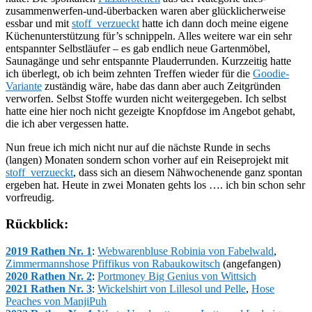
zusammenwerfen-und-überbacken waren aber glücklicherweise
essbar und mit
stoff_verzueckt
hatte ich dann doch meine eigene
Küchenunterstützung für’s schnippeln. Alles weitere war ein sehr
entspannter Selbstläufer – es gab endlich neue Gartenmöbel,
Saunagänge und sehr entspannte Plauderrunden. Kurzzeitig hatte
ich überlegt, ob ich beim zehnten Treffen wieder für die
Goodie-
Variante
zuständig wäre, habe das dann aber auch Zeitgründen
verworfen. Selbst Stoffe wurden nicht weitergegeben. Ich selbst
hatte eine hier noch nicht gezeigte Knopfdose im Angebot gehabt,
die ich aber vergessen hatte.
Nun freue ich mich nicht nur auf die nächste Runde in sechs
(langen) Monaten sondern schon vorher auf ein Reiseprojekt mit
stoff_verzueckt
, dass sich an diesem Nähwochenende ganz spontan
ergeben hat. Heute in zwei Monaten gehts los …. ich bin schon sehr
vorfreudig.
Rückblick:
2019 Rathen Nr. 1
:
Webwarenbluse Robinia von Fabelwald
,
Zimmermannshose Pfiffikus von Rabaukowitsch
(angefangen)
2020 Rathen Nr. 2
:
Portmoney Big Genius von Wittsich
2021 Rathen Nr. 3
:
Wickelshirt von Lillesol und Pelle
,
Hose
Peaches von ManjiPuh