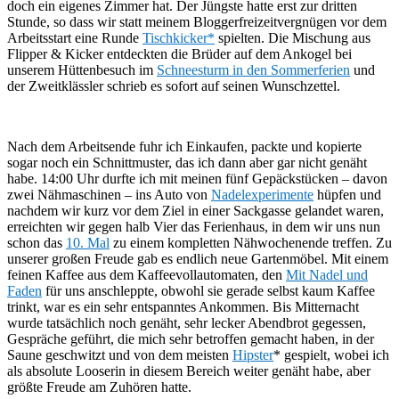
doch ein eigenes Zimmer hat. Der Jüngste hatte erst zur dritten
Stunde, so dass wir statt meinem Bloggerfreizeitvergnügen vor dem
Arbeitsstart eine Runde
Tischkicker*
spielten. Die Mischung aus
Flipper & Kicker entdeckten die Brüder auf dem Ankogel bei
unserem Hüttenbesuch im
Schneesturm in den Sommerferien
und
der Zweitklässler schrieb es sofort auf seinen Wunschzettel.
Nach dem Arbeitsende fuhr ich Einkaufen, packte und kopierte
sogar noch ein Schnittmuster, das ich dann aber gar nicht genäht
habe. 14:00 Uhr durfte ich mit meinen fünf Gepäckstücken – davon
zwei Nähmaschinen – ins Auto von
Nadelexperimente
hüpfen und
nachdem wir kurz vor dem Ziel in einer Sackgasse gelandet waren,
erreichten wir gegen halb Vier das Ferienhaus, in dem wir uns nun
schon das
10. Mal
zu einem kompletten Nähwochenende treffen. Zu
unserer großen Freude gab es endlich neue Gartenmöbel. Mit einem
feinen Kaffee aus dem Kaffeevollautomaten, den
Mit Nadel und
Faden
für uns anschleppte, obwohl sie gerade selbst kaum Kaffee
trinkt, war es ein sehr entspanntes Ankommen. Bis Mitternacht
wurde tatsächlich noch genäht, sehr lecker Abendbrot gegessen,
Gespräche geführt, die mich sehr betroffen gemacht haben, in der
Saune geschwitzt und von dem meisten
Hipster
* gespielt, wobei ich
als absolute Looserin in diesem Bereich weiter genäht habe, aber
größte Freude am Zuhören hatte.