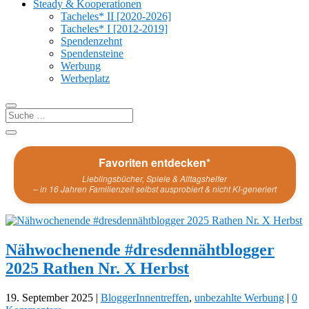
Steady & Kooperationen
Tacheles* II [2020-2026]
Tacheles* I [2012-2019]
Spendenzehnt
Spendensteine
Werbung
Werbeplatz
Favoriten entdecken*
Lieblingsbücher, Spiele & Alltagshelfer
– in 16 Jahren Familienzeit selbst ausprobiert & nicht KI-generiert
Nähwochenende #dresdennähtblogger
2025 Rathen Nr. X Herbst
19. September 2025
|
BloggerInnentreffen
,
unbezahlte Werbung
|
0