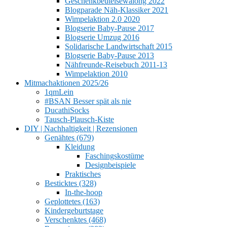
Geschenkbeutelsewalong 2022
Blogparade Näh-Klassiker 2021
Wimpelaktion 2.0 2020
Blogserie Baby-Pause 2017
Blogserie Umzug 2016
Solidarische Landwirtschaft 2015
Blogserie Baby-Pause 2013
Nähfreunde-Reisebuch 2011-13
Wimpelaktion 2010
Mitmachaktionen 2025/26
1qmLein
#BSAN Besser spät als nie
DucathiSocks
Tausch-Plausch-Kiste
DIY | Nachhaltigkeit | Rezensionen
Genähtes (679)
Kleidung
Faschingskostüme
Designbeispiele
Praktisches
Besticktes (328)
In-the-hoop
Geplottetes (163)
Kindergeburtstage
Verschenktes (468)