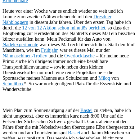
Kommentare
Heute vor einer Woche war es endlich wieder so weit und ich
konnte zum zweiten Nähwochenende mit den
Dresdner
Nähbloggern
in diesem Jahr fahren. Über den ersten Tag habe ich
durch die
12 von 12 Aktion schon minutiös berichtet
, so dass der
Blogbeitrag zur Herbstedition des Nähtreffs dieses Mal ein bisschen
kürzer ausfallen kann. Mein Packmaß für das Auto von
Nadelexperimente
war dieses Mal recht übersichtlich. Statt den fünf
Maschinen, wie im
Frühjahr
, war es dieses Mal nur der
Nähmaschinen-Trolley
und die
Overlocktasche
– für meine neue
Primo suche ich übrigens immer noch eine bezahlbare
Transporthüllenvariante – sowie neben dem kleinen
Dienstreisekoffer nur noch eine reine Projekttasche = die
Sporttasche meines Mannes aus Schulzeiten und
Miloq
von
Schnittbox
*. So war noch genügend Platz für die Essenskiste und
Wanderschuhe.
Mein Plan zum Sonnenaufgang auf der
Bastei
zu stehen, habe ich
nicht umgesetzt, aber es immerhin kurz nach 8:00 Uhr auf die
Felsen der Sächsischen Schweiz geschafft. Ganz alleine mit der
Fähre über die mit Nebelschwaden überzogene Elbe übergesetzt zu
werden und am Touristenhotspot
Bastei
auch kaum Menschen zu
treffen, war großartig. Das werde ich wiederholen. Nicht zum