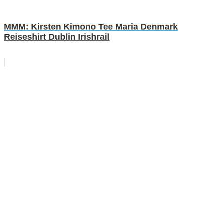
MMM: Kirsten Kimono Tee Maria Denmark
Reiseshirt Dublin Irishrail