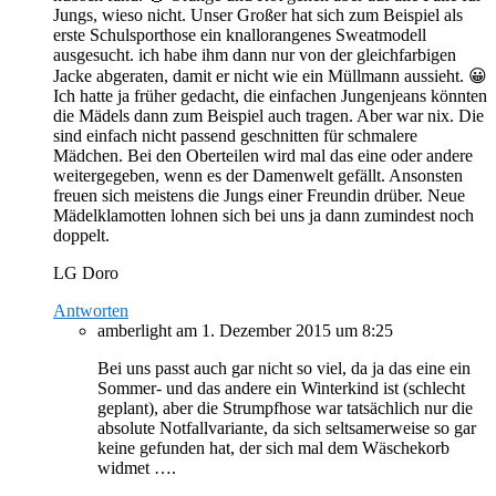
Jungs, wieso nicht. Unser Großer hat sich zum Beispiel als
erste Schulsporthose ein knallorangenes Sweatmodell
ausgesucht. ich habe ihm dann nur von der gleichfarbigen
Jacke abgeraten, damit er nicht wie ein Müllmann aussieht. 😀
Ich hatte ja früher gedacht, die einfachen Jungenjeans könnten
die Mädels dann zum Beispiel auch tragen. Aber war nix. Die
sind einfach nicht passend geschnitten für schmalere
Mädchen. Bei den Oberteilen wird mal das eine oder andere
weitergegeben, wenn es der Damenwelt gefällt. Ansonsten
freuen sich meistens die Jungs einer Freundin drüber. Neue
Mädelklamotten lohnen sich bei uns ja dann zumindest noch
doppelt.
LG Doro
Antworten
amberlight
am 1. Dezember 2015 um 8:25
Bei uns passt auch gar nicht so viel, da ja das eine ein
Sommer- und das andere ein Winterkind ist (schlecht
geplant), aber die Strumpfhose war tatsächlich nur die
absolute Notfallvariante, da sich seltsamerweise so gar
keine gefunden hat, der sich mal dem Wäschekorb
widmet ….