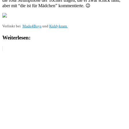
die rosa Strumpfhose der Tochter tragen, die er zwar schick fand,
aber mit “die ist für Mädchen” kommentierte. 😉
Verlinkt bei
Made4Boys
und
Kiddykram.
Weiterlesen: