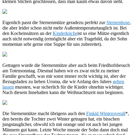
kleinen Stichen geschlossen, dass man kaum etwas davon sieht.
Eigenlich passt die Sternenmütze geradezu perfekt zur
Sternenhose
,
die aber leider schon nicht mehr Außentemperaturtauglich ist. Bei
den Kocheinsätzen an der
Kinderküche
ist so eine Mütze eigentlich
auch nicht notwendig (ermöglicht aber ein Tragebild, da der Sohn
momentan sehr gerne eine Suppe für uns zubereitet).
Getragen wurde die Sternenmütze aber auch beim Friedhofsbesuch
am Totensonntag. Diesmal haben wir es zwar nicht zu meiner
Familie geschafft, was mir sonst immer recht wichtig ist, aber der
Bezugsfaden zu lieben Uroma, die wir Anfang des Jahres
gehen
lassen
mussten, war sicherlich für die Kinder ohnehin wichtiger.
Nach diesem Innehalten kann die Weihnachtszeit nun beginnen.
Die Sternenmütze macht übrigens auch den
Finkid Winteroverall
*,
den bereits die Tochter zwei Winter getragen hat, ein bisschen
jungstauglicher, obwohl ich mit orange und rot auch bei jungen
Männern gut kann. Letzte Woche musste der Sohn dann doch mal