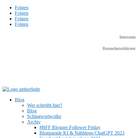
Folgen
Folgen
Folgen
Folgen
Impressum
Datenschutzerklärung
Blog
Wer schreibt hier?
Blog
Schlagwortwolke
Archiv
#BFF Blogger Follower Friday
Blogparade KI & Nähblogs ChatGPT 2023