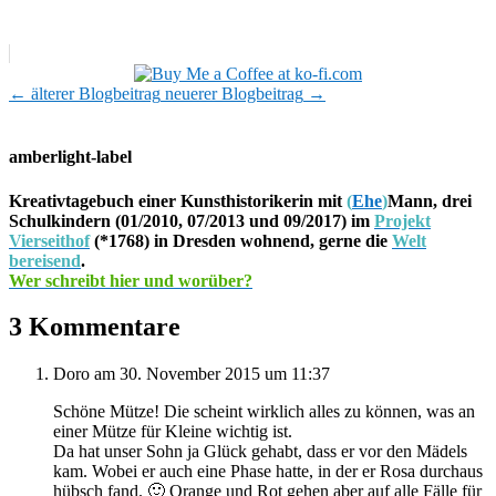
←
älterer Blogbeitrag
neuerer Blogbeitrag
→
amberlight-label
Kreativtagebuch einer Kunsthistorikerin mit
(
Ehe
)
Mann, drei
Schulkindern (01/2010, 07/2013 und 09/2017) im
Projekt
Vierseithof
(*1768) in Dresden wohnend, gerne die
Welt
bereisend
.
Wer schreibt hier und worüber?
3 Kommentare
Doro
am 30. November 2015 um 11:37
Schöne Mütze! Die scheint wirklich alles zu können, was an
einer Mütze für Kleine wichtig ist.
Da hat unser Sohn ja Glück gehabt, dass er vor den Mädels
kam. Wobei er auch eine Phase hatte, in der er Rosa durchaus
hübsch fand. 🙂 Orange und Rot gehen aber auf alle Fälle für