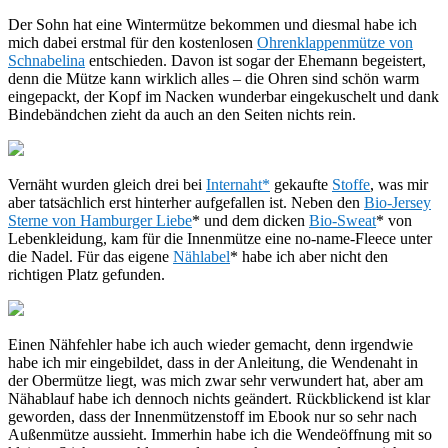
Der Sohn hat eine Wintermütze bekommen und diesmal habe ich
mich dabei erstmal für den kostenlosen
Ohrenklappenmütze von
Schnabelina
entschieden. Davon ist sogar der Ehemann begeistert,
denn die Mütze kann wirklich alles – die Ohren sind schön warm
eingepackt, der Kopf im Nacken wunderbar eingekuschelt und dank
Bindebändchen zieht da auch an den Seiten nichts rein.
Vernäht wurden gleich drei bei
Internaht*
gekaufte
Stoffe
, was mir
aber tatsächlich erst hinterher aufgefallen ist. Neben den
Bio-Jersey
Sterne von Hamburger Liebe
* und dem dicken
Bio-Sweat
* von
Lebenkleidung, kam für die Innenmütze eine no-name-Fleece unter
die Nadel. Für das eigene
Nählabel
* habe ich aber nicht den
richtigen Platz gefunden.
Einen Nähfehler habe ich auch wieder gemacht, denn irgendwie
habe ich mir eingebildet, dass in der Anleitung, die Wendenaht in
der Obermütze liegt, was mich zwar sehr verwundert hat, aber am
Nähablauf habe ich dennoch nichts geändert. Rückblickend ist klar
geworden, dass der Innenmützenstoff im Ebook nur so sehr nach
Außenmütze aussieht. Immerhin habe ich die Wendeöffnung mit so