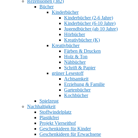
Rezensionen (382)
Bücher
Kinderbücher
Kinderbücher (2-6 Jahre)
Kinderbücher (6-10 Jahre)
Jugendbücher (ab 10 Jahre)
Hörbücher
Kreativbücher (K)
Kreativbücher
Färben & Drucken
Holz & Ton
Nähbücher
Schrift & Papier
grüner Lesestoff
Achtsamkeit
Erziehung & Familie
Gartenbücher
Kochbücher
Spielzeug
Nachhaltigkeit
Stoffwindelplatz
Plastikfrei
Projekt Vierseithof
Geschenkideen für Kinder
Geschenkideen für Erwachsene