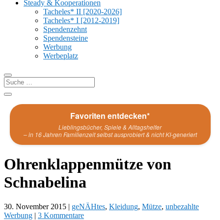
Steady & Kooperationen
Tacheles* II [2020-2026]
Tacheles* I [2012-2019]
Spendenzehnt
Spendensteine
Werbung
Werbeplatz
Favoriten entdecken*
Lieblingsbücher, Spiele & Alltagshelfer
– in 16 Jahren Familienzeit selbst ausprobiert & nicht KI-generiert
Ohrenklappenmütze von
Schnabelina
30. November 2015
|
geNÄHtes
,
Kleidung
,
Mütze
,
unbezahlte
Werbung
|
3 Kommentare