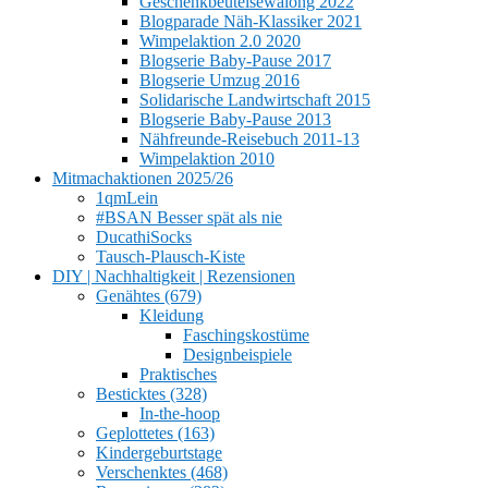
Geschenkbeutelsewalong 2022
Blogparade Näh-Klassiker 2021
Wimpelaktion 2.0 2020
Blogserie Baby-Pause 2017
Blogserie Umzug 2016
Solidarische Landwirtschaft 2015
Blogserie Baby-Pause 2013
Nähfreunde-Reisebuch 2011-13
Wimpelaktion 2010
Mitmachaktionen 2025/26
1qmLein
#BSAN Besser spät als nie
DucathiSocks
Tausch-Plausch-Kiste
DIY | Nachhaltigkeit | Rezensionen
Genähtes (679)
Kleidung
Faschingskostüme
Designbeispiele
Praktisches
Besticktes (328)
In-the-hoop
Geplottetes (163)
Kindergeburtstage
Verschenktes (468)