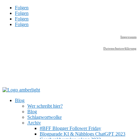
Folgen
Folgen
Folgen
Folgen
Impressum
Datenschutzerklärung
Blog
Wer schreibt hier?
Blog
Schlagwortwolke
Archiv
#BFF Blogger Follower Friday
Blogparade KI & Nähblogs ChatGPT 2023