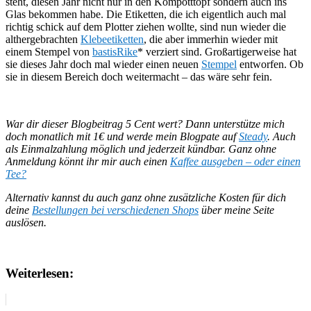
steht, diesen Jahr nicht nur in den Kompotttopf sondern auch ins
Glas bekommen habe. Die Etiketten, die ich eigentlich auch mal
richtig schick auf dem Plotter ziehen wollte, sind nun wieder die
althergebrachten
Klebeetiketten
, die aber immerhin wieder mit
einem Stempel von
bastisRike
* verziert sind. Großartigerweise hat
sie dieses Jahr doch mal wieder einen neuen
Stempel
entworfen. Ob
sie in diesem Bereich doch weitermacht – das wäre sehr fein.
War dir dieser Blogbeitrag 5 Cent wert? Dann unterstütze mich
doch monatlich mit 1€ und werde mein Blogpate auf
Steady
. Auch
als Einmalzahlung möglich und jederzeit kündbar.
Ganz ohne
Anmeldung könnt ihr mir auch einen
Kaffee ausgeben – oder einen
Tee?
Alternativ kannst du auch ganz ohne zusätzliche Kosten für dich
deine
Bestellungen bei verschiedenen Shops
über meine Seite
auslösen.
Weiterlesen: