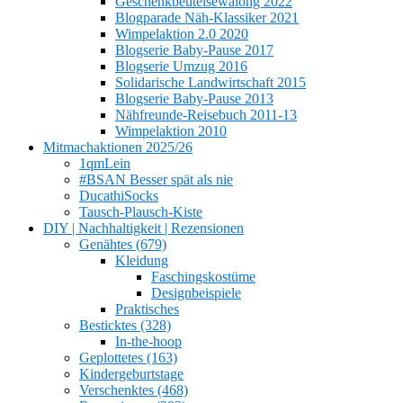
Geschenkbeutelsewalong 2022
Blogparade Näh-Klassiker 2021
Wimpelaktion 2.0 2020
Blogserie Baby-Pause 2017
Blogserie Umzug 2016
Solidarische Landwirtschaft 2015
Blogserie Baby-Pause 2013
Nähfreunde-Reisebuch 2011-13
Wimpelaktion 2010
Mitmachaktionen 2025/26
1qmLein
#BSAN Besser spät als nie
DucathiSocks
Tausch-Plausch-Kiste
DIY | Nachhaltigkeit | Rezensionen
Genähtes (679)
Kleidung
Faschingskostüme
Designbeispiele
Praktisches
Besticktes (328)
In-the-hoop
Geplottetes (163)
Kindergeburtstage
Verschenktes (468)