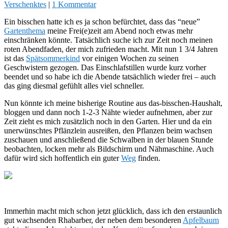
Verschenktes
|
1 Kommentar
Ein bisschen hatte ich es ja schon befürchtet, dass das “neue”
Gartenthema
meine Frei(e)zeit am Abend noch etwas mehr
einschränken könnte. Tatsächlich suche ich zur Zeit noch meinen
roten Abendfaden, der mich zufrieden macht. Mit nun 1 3/4 Jahren
ist das
Spätsommerkind
vor einigen Wochen zu seinen
Geschwistern gezogen. Das Einschlafstillen wurde kurz vorher
beendet und so habe ich die Abende tatsächlich wieder frei – auch
das ging diesmal gefühlt alles viel schneller.
Nun könnte ich meine bisherige Routine aus das-bisschen-Haushalt,
bloggen und dann noch 1-2-3 Nähte wieder aufnehmen, aber zur
Zeit zieht es mich zusätzlich noch in den Garten. Hier und da ein
unerwünschtes Pflänzlein ausreißen, den Pflanzen beim wachsen
zuschauen und anschließend die Schwalben in der blauen Stunde
beobachten, locken mehr als Bildschirm und Nähmaschine. Auch
dafür wird sich hoffentlich ein guter
Weg
finden.
Immerhin macht mich schon jetzt glücklich, dass ich den erstaunlich
gut wachsenden Rhabarber, der neben dem besonderen
Apfelbaum