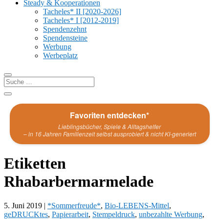
Steady & Kooperationen
Tacheles* II [2020-2026]
Tacheles* I [2012-2019]
Spendenzehnt
Spendensteine
Werbung
Werbeplatz
Favoriten entdecken*
Lieblingsbücher, Spiele & Alltagshelfer
– in 16 Jahren Familienzeit selbst ausprobiert & nicht KI-generiert
Etiketten
Rhabarbermarmelade
5. Juni 2019
|
*Sommerfreude*
,
Bio-LEBENS-Mittel
,
geDRUCKtes
,
Papierarbeit
,
Stempeldruck
,
unbezahlte Werbung
,