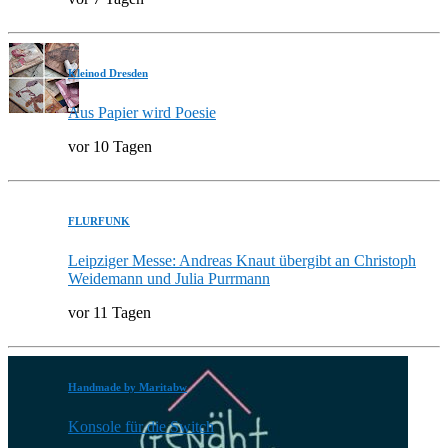
Kleinod Dresden
Aus Papier wird Poesie
vor 10 Tagen
FLURFUNK
Leipziger Messe: Andreas Knaut übergibt an Christoph
Weidemann und Julia Purrmann
vor 11 Tagen
Handmade by Maritabw
Konsole für die Switch