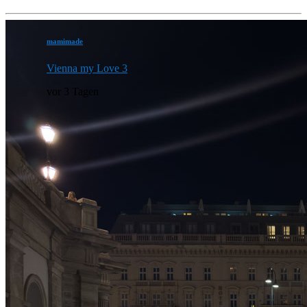
mamimade
Vienna my Love 3
vor 3 Tagen