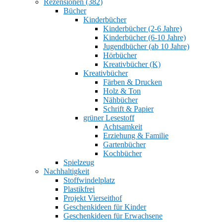
Rezensionen (382)
Bücher
Kinderbücher
Kinderbücher (2-6 Jahre)
Kinderbücher (6-10 Jahre)
Jugendbücher (ab 10 Jahre)
Hörbücher
Kreativbücher (K)
Kreativbücher
Färben & Drucken
Holz & Ton
Nähbücher
Schrift & Papier
grüner Lesestoff
Achtsamkeit
Erziehung & Familie
Gartenbücher
Kochbücher
Spielzeug
Nachhaltigkeit
Stoffwindelplatz
Plastikfrei
Projekt Vierseithof
Geschenkideen für Kinder
Geschenkideen für Erwachsene