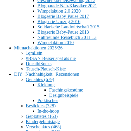
Geschenkbeutelsewalong 2022
Blogparade Näh-Klassiker 2021
Wimpelaktion 2.0 2020
Blogserie Baby-Pause 2017
Blogserie Umzug 2016
Solidarische Landwirtschaft 2015
Blogserie Baby-Pause 2013
Nähfreunde-Reisebuch 2011-13
Wimpelaktion 2010
Mitmachaktionen 2025/26
1qmLein
#BSAN Besser spät als nie
DucathiSocks
Tausch-Plausch-Kiste
DIY | Nachhaltigkeit | Rezensionen
Genähtes (679)
Kleidung
Faschingskostüme
Designbeispiele
Praktisches
Besticktes (328)
In-the-hoop
Geplottetes (163)
Kindergeburtstage
Verschenktes (468)