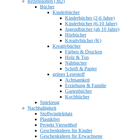
Rezensionen (382)
Bücher
Kinderbücher
Kinderbücher (2-6 Jahre)
Kinderbücher (6-10 Jahre)
Jugendbücher (ab 10 Jahre)
Hörbücher
Kreativbücher (K)
Kreativbücher
Färben & Drucken
Holz & Ton
Nähbücher
Schrift & Papier
grüner Lesestoff
Achtsamkeit
Erziehung & Familie
Gartenbücher
Kochbücher
Spielzeug
Nachhaltigkeit
Stoffwindelplatz
Plastikfrei
Projekt Vierseithof
Geschenkideen für Kinder
Geschenkideen für Erwachsene