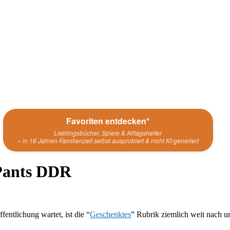
Favoriten entdecken*
Lieblingsbücher, Spiele & Alltagshelfer
– in 16 Jahren Familienzeit selbst ausprobiert & nicht KI-generiert
Pants DDR
entlichung wartet, ist die “
Geschenktes
” Rubrik ziemlich weit nach un