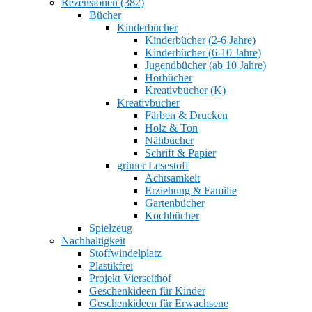
Rezensionen (382)
Bücher
Kinderbücher
Kinderbücher (2-6 Jahre)
Kinderbücher (6-10 Jahre)
Jugendbücher (ab 10 Jahre)
Hörbücher
Kreativbücher (K)
Kreativbücher
Färben & Drucken
Holz & Ton
Nähbücher
Schrift & Papier
grüner Lesestoff
Achtsamkeit
Erziehung & Familie
Gartenbücher
Kochbücher
Spielzeug
Nachhaltigkeit
Stoffwindelplatz
Plastikfrei
Projekt Vierseithof
Geschenkideen für Kinder
Geschenkideen für Erwachsene