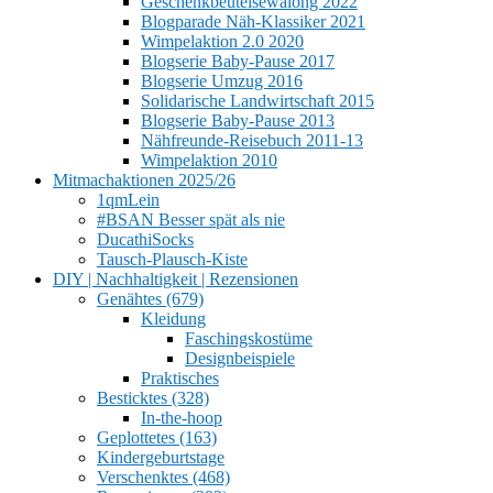
Geschenkbeutelsewalong 2022
Blogparade Näh-Klassiker 2021
Wimpelaktion 2.0 2020
Blogserie Baby-Pause 2017
Blogserie Umzug 2016
Solidarische Landwirtschaft 2015
Blogserie Baby-Pause 2013
Nähfreunde-Reisebuch 2011-13
Wimpelaktion 2010
Mitmachaktionen 2025/26
1qmLein
#BSAN Besser spät als nie
DucathiSocks
Tausch-Plausch-Kiste
DIY | Nachhaltigkeit | Rezensionen
Genähtes (679)
Kleidung
Faschingskostüme
Designbeispiele
Praktisches
Besticktes (328)
In-the-hoop
Geplottetes (163)
Kindergeburtstage
Verschenktes (468)