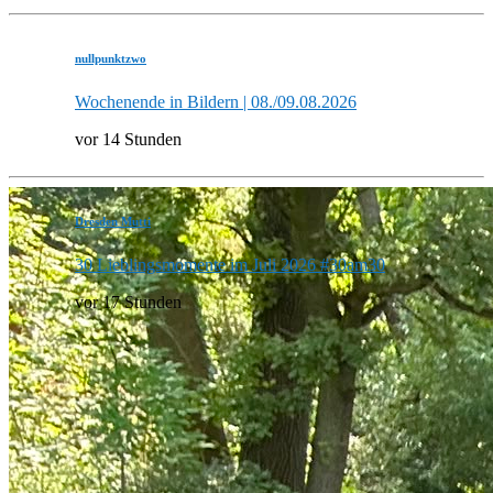
nullpunktzwo
Wochenende in Bildern | 08./09.08.2026
vor 14 Stunden
Dresden Mutti
30 Lieblingsmomente im Juli 2026 #30am30
vor 17 Stunden