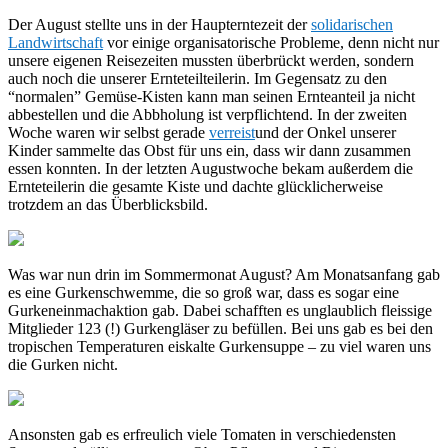
Der August stellte uns in der Haupterntezeit der
solidarischen
Landwirtschaft
vor einige organisatorische Probleme, denn nicht nur
unsere eigenen Reisezeiten mussten überbrückt werden, sondern
auch noch die unserer Ernteteilteilerin. Im Gegensatz zu den
“normalen” Gemüse-Kisten kann man seinen Ernteanteil ja nicht
abbestellen und die Abbholung ist verpflichtend. In der zweiten
Woche waren wir selbst gerade
verreist
und der Onkel unserer
Kinder sammelte das Obst für uns ein, dass wir dann zusammen
essen konnten. In der letzten Augustwoche bekam außerdem die
Ernteteilerin die gesamte Kiste und dachte glücklicherweise
trotzdem an das Überblicksbild.
Was war nun drin im Sommermonat August? Am Monatsanfang gab
es eine Gurkenschwemme, die so groß war, dass es sogar eine
Gurkeneinmachaktion gab. Dabei schafften es unglaublich fleissige
Mitglieder 123 (!) Gurkengläser zu befüllen. Bei uns gab es bei den
tropischen Temperaturen eiskalte Gurkensuppe – zu viel waren uns
die Gurken nicht.
Ansonsten gab es erfreulich viele Tomaten in verschiedensten