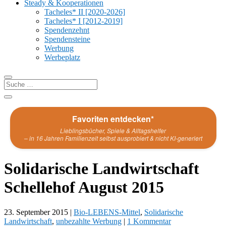
Steady & Kooperationen
Tacheles* II [2020-2026]
Tacheles* I [2012-2019]
Spendenzehnt
Spendensteine
Werbung
Werbeplatz
Favoriten entdecken*
Lieblingsbücher, Spiele & Alltagshelfer
– in 16 Jahren Familienzeit selbst ausprobiert & nicht KI-generiert
Solidarische Landwirtschaft
Schellehof August 2015
23. September 2015
|
Bio-LEBENS-Mittel
,
Solidarische
Landwirtschaft
,
unbezahlte Werbung
|
1 Kommentar