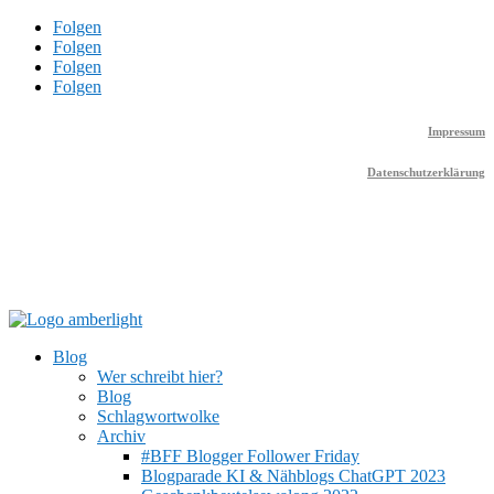
Folgen
Folgen
Folgen
Folgen
Impressum
Datenschutzerklärung
Blog
Wer schreibt hier?
Blog
Schlagwortwolke
Archiv
#BFF Blogger Follower Friday
Blogparade KI & Nähblogs ChatGPT 2023