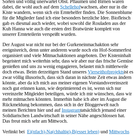
Sorten und völlig unerwartet Obst. Pflaumen und Birnen waren
dabei, die wohl auch auf dem
Schellehof
wachsen, aber nur in die
Kiste wandern, wenn sich ein Erntehelfer finden. Die Sonnenblume
für die Mtglieder fand ich eine besonders herzliche Idee. Biofleisch
gab es diesmal auch wieder, wobei sowohl die Rouladen aus der
Kuh Hanna wie auch die ersten drei Bratwürste komplett von
unserer Ernteteilerin verspeißt wurden.
Der August war nicht nur bei der Gurkeneinmachaktion sehr
ereignisreich, denn unter anderem wurde noch ein Hof-Sommerfest
organisiert und viele Mitmachaktionen angeboten. Der Kisteninhalt
begeistert mich weiterhin sehr, dass wir aber nur das frische Gemüse
genießen und uns zu wenig engagieren, belastet mich mittlerweile
doch etwas. Beim derzeitigen Stand unseres
Vierseithofprojekts
ist es
zwar völlig illusorisch, dass sich daran in nächste Zeit etwas ändern
könnte, aber da ich mich aus meiner eigenen Vorstandsvereinszeit
noch gut erinnen kann, wie deprimierend es ist, wenn sich nur
vereinzelte Mitgleider beteiligen, würde ich mir wünschen, dass wir
mehr mitmachen könnten. Immerhin habe ich aber im August die
Rückmeldung bekommen, dass sich in der Bloggerwelt nach
meinen Berichten hier und auf
Instagram
tatsächlich jemand einer
Solidiarischen Landwirtschaft in seiner Nähe angeschlossen hat.
Das freut mich sehr am Mittwoch.
Verlinkt bei
Ei(nfach)-Na(chhaltig)-B(esser leben)
und
Mittwochs