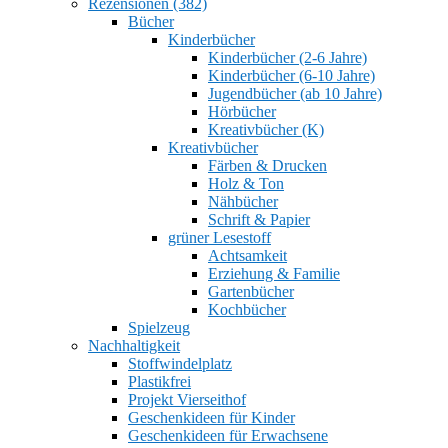
Rezensionen (382)
Bücher
Kinderbücher
Kinderbücher (2-6 Jahre)
Kinderbücher (6-10 Jahre)
Jugendbücher (ab 10 Jahre)
Hörbücher
Kreativbücher (K)
Kreativbücher
Färben & Drucken
Holz & Ton
Nähbücher
Schrift & Papier
grüner Lesestoff
Achtsamkeit
Erziehung & Familie
Gartenbücher
Kochbücher
Spielzeug
Nachhaltigkeit
Stoffwindelplatz
Plastikfrei
Projekt Vierseithof
Geschenkideen für Kinder
Geschenkideen für Erwachsene