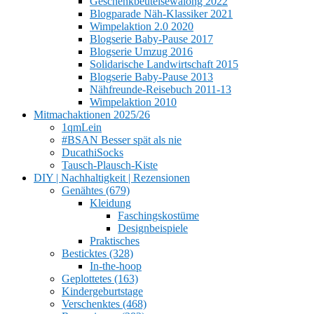
Geschenkbeutelsewalong 2022
Blogparade Näh-Klassiker 2021
Wimpelaktion 2.0 2020
Blogserie Baby-Pause 2017
Blogserie Umzug 2016
Solidarische Landwirtschaft 2015
Blogserie Baby-Pause 2013
Nähfreunde-Reisebuch 2011-13
Wimpelaktion 2010
Mitmachaktionen 2025/26
1qmLein
#BSAN Besser spät als nie
DucathiSocks
Tausch-Plausch-Kiste
DIY | Nachhaltigkeit | Rezensionen
Genähtes (679)
Kleidung
Faschingskostüme
Designbeispiele
Praktisches
Besticktes (328)
In-the-hoop
Geplottetes (163)
Kindergeburtstage
Verschenktes (468)