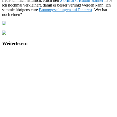
freue ich mich natürlich. Auch den
Stoffmarkt-Button-Banner
habe
ich nochmal verkleinert, damit er besser verlinkt werden kann. Ich
sammle übrigens eure
Buttongestaltungen auf Pinterest
. Wer hat
noch einen?
Weiterlesen: