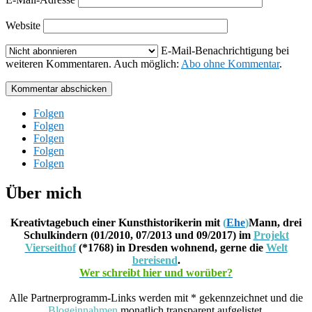
Website
E-Mail-Benachrichtigung bei
weiteren Kommentaren. Auch möglich:
Abo ohne Kommentar
.
Kommentar abschicken
Folgen
Folgen
Folgen
Folgen
Folgen
Über mich
Kreativtagebuch einer Kunsthistorikerin mit
(
Ehe
)
Mann, drei
Schulkindern (01/2010, 07/2013 und 09/2017) im
Projekt
Vierseithof
(*1768) in Dresden wohnend, gerne die
Welt
bereisend
.
Wer schreibt hier und worüber?
Alle Partnerprogramm-Links werden mit * gekennzeichnet und die
Blogeinnahmen
monatlich transparent aufgelistet.