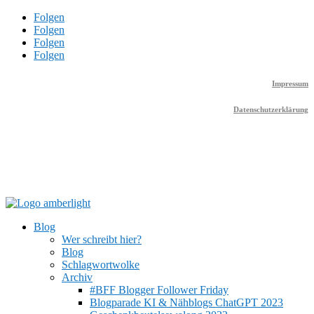
Folgen
Folgen
Folgen
Folgen
Impressum
Datenschutzerklärung
Blog
Wer schreibt hier?
Blog
Schlagwortwolke
Archiv
#BFF Blogger Follower Friday
Blogparade KI & Nähblogs ChatGPT 2023