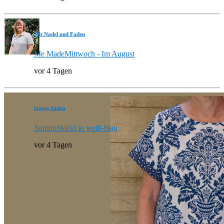
Mit Nadel und Faden
Me MadeMittwoch - Im August
vor 4 Tagen
langer-faden
Sommerkleid in weiß-blau
vor 4 Tagen