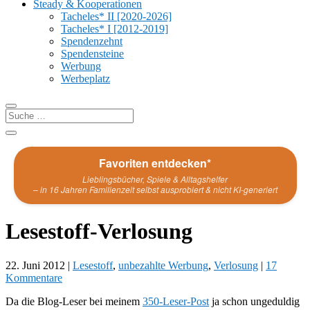
Steady & Kooperationen
Tacheles* II [2020-2026]
Tacheles* I [2012-2019]
Spendenzehnt
Spendensteine
Werbung
Werbeplatz
Favoriten entdecken*
Lieblingsbücher, Spiele & Alltagshelfer
– in 16 Jahren Familienzeit selbst ausprobiert & nicht KI-generiert
Lesestoff-Verlosung
22. Juni 2012
|
Lesestoff
,
unbezahlte Werbung
,
Verlosung
|
17
Kommentare
Da die Blog-Leser bei meinem
350-Leser-Post
ja schon ungeduldig