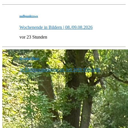
nullpunktzwo
Wochenende in Bildern | 08./09.08.2026
vor 23 Stunden
Dresden Mutti
30 Lieblingsmomente im Juli 2026 #30am30
vor 1 Tag