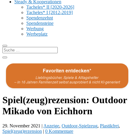
Steady & Kooperationen
Tacheles* II [2020-2026]
Tacheles* I [2012-2019]
Spendenzehnt
Spendensteine
Werbung
Werbeplatz
Favoriten entdecken*
Lieblingsbücher, Spiele & Alltagshelfer
– in 16 Jahren Familienzeit selbst ausprobiert & nicht KI-generiert
Spiel(zeug)rezension: Outdoor
Mikado von Eichhorn
29. November 2021
|
Anzeige
,
Outdoor-Spielzeug
,
Plastikfrei
,
Spiel(zeug)rezension
|
0 Kommentare