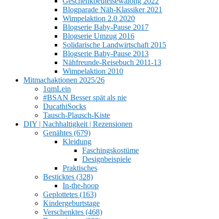
Geschenkbeutelsewalong 2022
Blogparade Näh-Klassiker 2021
Wimpelaktion 2.0 2020
Blogserie Baby-Pause 2017
Blogserie Umzug 2016
Solidarische Landwirtschaft 2015
Blogserie Baby-Pause 2013
Nähfreunde-Reisebuch 2011-13
Wimpelaktion 2010
Mitmachaktionen 2025/26
1qmLein
#BSAN Besser spät als nie
DucathiSocks
Tausch-Plausch-Kiste
DIY | Nachhaltigkeit | Rezensionen
Genähtes (679)
Kleidung
Faschingskostüme
Designbeispiele
Praktisches
Besticktes (328)
In-the-hoop
Geplottetes (163)
Kindergeburtstage
Verschenktes (468)