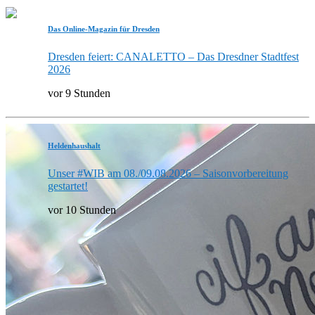
Das Online-Magazin für Dresden
Dresden feiert: CANALETTO – Das Dresdner Stadtfest
2026
vor 9 Stunden
Heldenhaushalt
Unser #WIB am 08./09.08.2026 – Saisonvorbereitung
gestartet!
vor 10 Stunden