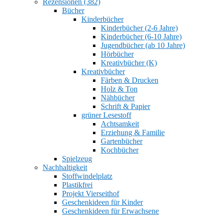
Rezensionen (382)
Bücher
Kinderbücher
Kinderbücher (2-6 Jahre)
Kinderbücher (6-10 Jahre)
Jugendbücher (ab 10 Jahre)
Hörbücher
Kreativbücher (K)
Kreativbücher
Färben & Drucken
Holz & Ton
Nähbücher
Schrift & Papier
grüner Lesestoff
Achtsamkeit
Erziehung & Familie
Gartenbücher
Kochbücher
Spielzeug
Nachhaltigkeit
Stoffwindelplatz
Plastikfrei
Projekt Vierseithof
Geschenkideen für Kinder
Geschenkideen für Erwachsene