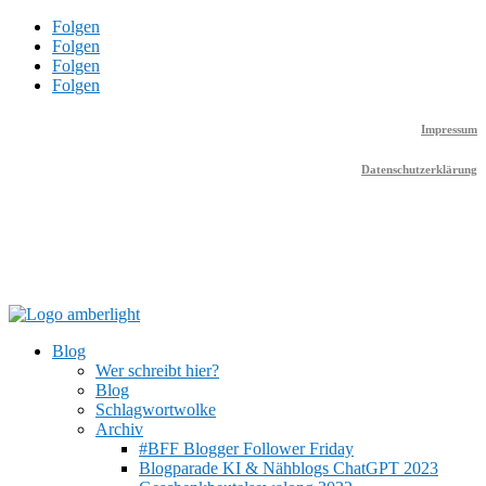
Folgen
Folgen
Folgen
Folgen
Impressum
Datenschutzerklärung
Blog
Wer schreibt hier?
Blog
Schlagwortwolke
Archiv
#BFF Blogger Follower Friday
Blogparade KI & Nähblogs ChatGPT 2023