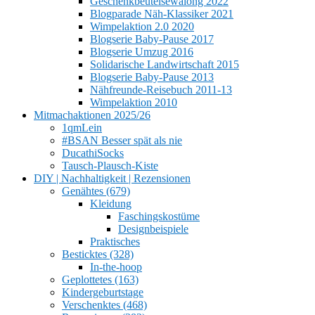
Geschenkbeutelsewalong 2022
Blogparade Näh-Klassiker 2021
Wimpelaktion 2.0 2020
Blogserie Baby-Pause 2017
Blogserie Umzug 2016
Solidarische Landwirtschaft 2015
Blogserie Baby-Pause 2013
Nähfreunde-Reisebuch 2011-13
Wimpelaktion 2010
Mitmachaktionen 2025/26
1qmLein
#BSAN Besser spät als nie
DucathiSocks
Tausch-Plausch-Kiste
DIY | Nachhaltigkeit | Rezensionen
Genähtes (679)
Kleidung
Faschingskostüme
Designbeispiele
Praktisches
Besticktes (328)
In-the-hoop
Geplottetes (163)
Kindergeburtstage
Verschenktes (468)