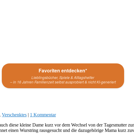
Favoriten entdecken*
Lieblingsbücher, Spiele & Alltagshelfer
– in 16 Jahren Familienzeit selbst ausprobiert & nicht KI-generiert
,
Verschenktes
|
1 Kommentar
 auch diese kleine Dame kurz vor dem Wechsel von der Tagesmutter zum
chnet einen Wurstring rausgesucht und die dazugehörige Mama kurz zu