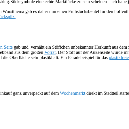
tring-Sticksymbole eine echte Marktlücke zu sein scheinen – ich habe j
m Wurstthema gab es daher nun einen Frühstücksbeutel für den hoffent
ckspilz.
n Seite
gab und vernäht ein Stöffchen unbekannter Herkunft aus dem
webband aus dem großen
Vorrat
. Der Stoff auf der Außenseite wurde mi
d die Oberfläche sehr plastikhaft. Ein Paradebeispiel für das
plastikfrei
teinkauf ganz unverpackt auf dem
Wochenmarkt
direkt im Stadtteil start