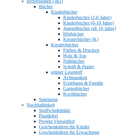
Rezensionen (382)
Bücher
Kinderbücher
Kinderbücher (2-6 Jahre)
Kinderbücher (6-10 Jahre)
Jugendbücher (ab 10 Jahre)
Hörbücher
Kreativbücher (K)
Kreativbücher
Färben & Drucken
Holz & Ton
Nähbücher
Schrift & Papier
grüner Lesestoff
Achtsamkeit
Erziehung & Familie
Gartenbücher
Kochbücher
Spielzeug
Nachhaltigkeit
Stoffwindelplatz
Plastikfrei
Projekt Vierseithof
Geschenkideen für Kinder
Geschenkideen für Erwachsene