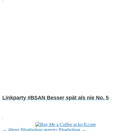
Linkparty #BSAN Besser spät als nie No. 5
←
älterer Blogbeitrag
neuerer Blogbeitrag
→