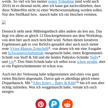
werde. So viel wie bei meiner
ersten Teilnahme
(und wohl auch
2016) ist es diesmal nicht, aber ich kann gut nachvollziehen, dass
diese Nähtreffen nicht zu einer Werbeveranstaltung werden sollen.
Nur den Stoffkauf bzw. -tausch habe ich ein bisschen vermisst.
Dennoch sieht mein Mitbringseltisch alles andere als leer aus. Das
liegt vor allem an gleich 12 Druckergebnissen aus dem Workshop,
von dem hier auch noch berichtet wird. Neben diesen kreativen
Ergebnissen gab es von ReSiZe-genadelt aber auch noch meine
erste
Victor-Maison-Zeitschrift
*, von denen ich mir eine Ausgabe
mit
Schwangerschaftsmode
rausgesucht habe, einen Regenmantel-
Schnitt von Stoff & Stil und die beiden Pattydoo-Schnitte
Nelly
*
und
Liv
*. Den Shirt-Schnitt habe ich selbst zwar
schon genäht
, aber
so ein Papierschnittmuster ist schon was.
Auch bei der Verlosung habe teilgenommen und eines von ganz
vielen Büchern abgestaubt. Davor gab es allerdings gleich einen
Doppeltausch. Mit “
Alles Jersey – Baby & Kids
“* bin ich nun aber
richtig zufrieden. Was ich weggetauscht habe, verrate ich euch
morgen.