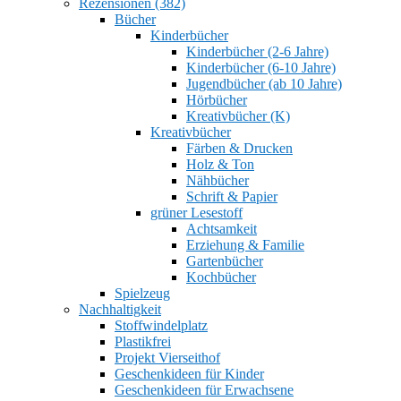
Rezensionen (382)
Bücher
Kinderbücher
Kinderbücher (2-6 Jahre)
Kinderbücher (6-10 Jahre)
Jugendbücher (ab 10 Jahre)
Hörbücher
Kreativbücher (K)
Kreativbücher
Färben & Drucken
Holz & Ton
Nähbücher
Schrift & Papier
grüner Lesestoff
Achtsamkeit
Erziehung & Familie
Gartenbücher
Kochbücher
Spielzeug
Nachhaltigkeit
Stoffwindelplatz
Plastikfrei
Projekt Vierseithof
Geschenkideen für Kinder
Geschenkideen für Erwachsene