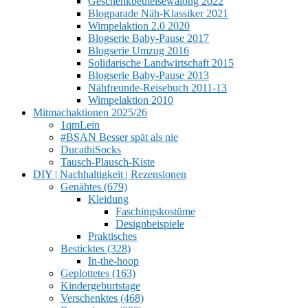
Geschenkbeutelsewalong 2022
Blogparade Näh-Klassiker 2021
Wimpelaktion 2.0 2020
Blogserie Baby-Pause 2017
Blogserie Umzug 2016
Solidarische Landwirtschaft 2015
Blogserie Baby-Pause 2013
Nähfreunde-Reisebuch 2011-13
Wimpelaktion 2010
Mitmachaktionen 2025/26
1qmLein
#BSAN Besser spät als nie
DucathiSocks
Tausch-Plausch-Kiste
DIY | Nachhaltigkeit | Rezensionen
Genähtes (679)
Kleidung
Faschingskostüme
Designbeispiele
Praktisches
Besticktes (328)
In-the-hoop
Geplottetes (163)
Kindergeburtstage
Verschenktes (468)