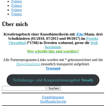
Folgen
Folgen
Folgen
Folgen
Über mich
Kreativtagebuch einer Kunsthistorikerin mit
(
Ehe
)
Mann, drei
Schulkindern (01/2010, 07/2013 und 09/2017) im
Projekt
Vierseithof
(*1768) in Dresden wohnend, gerne die
Welt
bereisend
.
Wer schreibt hier und worüber?
Alle Partnerprogramm-Links werden mit * gekennzeichnet und die
Blogeinnahmen
monatlich transparent aufgelistet.
Trustami
Verlinkungs- und Kooperationsangebot
Steady
Suchen
nach:
Empfehlungen
Stoffkaufschwein