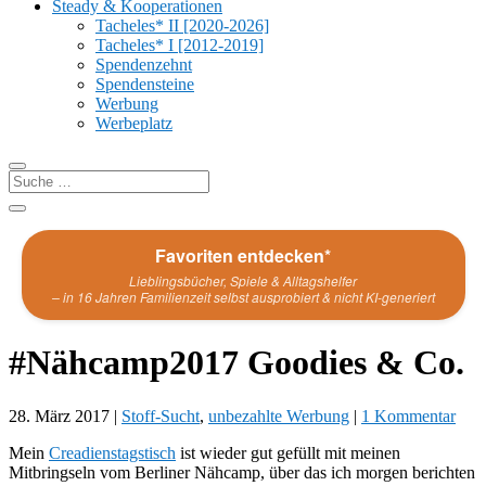
Steady & Kooperationen
Tacheles* II [2020-2026]
Tacheles* I [2012-2019]
Spendenzehnt
Spendensteine
Werbung
Werbeplatz
Favoriten entdecken*
Lieblingsbücher, Spiele & Alltagshelfer
– in 16 Jahren Familienzeit selbst ausprobiert & nicht KI-generiert
#Nähcamp2017 Goodies & Co.
28. März 2017
|
Stoff-Sucht
,
unbezahlte Werbung
|
1 Kommentar
Mein
Creadienstagstisch
ist wieder gut gefüllt mit meinen
Mitbringseln vom Berliner Nähcamp, über das ich morgen berichten