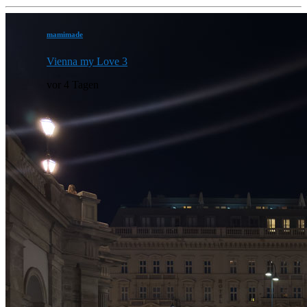
mamimade
Vienna my Love 3
vor 4 Tagen