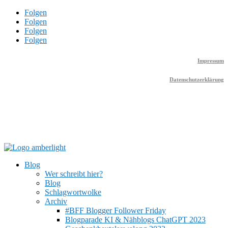
Folgen
Folgen
Folgen
Folgen
Impressum
Datenschutzerklärung
Blog
Wer schreibt hier?
Blog
Schlagwortwolke
Archiv
#BFF Blogger Follower Friday
Blogparade KI & Nähblogs ChatGPT 2023