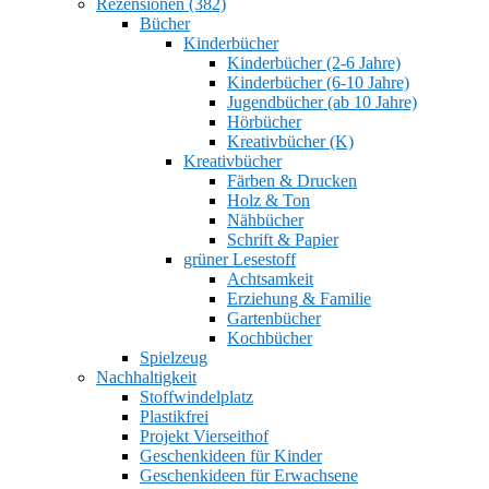
Rezensionen (382)
Bücher
Kinderbücher
Kinderbücher (2-6 Jahre)
Kinderbücher (6-10 Jahre)
Jugendbücher (ab 10 Jahre)
Hörbücher
Kreativbücher (K)
Kreativbücher
Färben & Drucken
Holz & Ton
Nähbücher
Schrift & Papier
grüner Lesestoff
Achtsamkeit
Erziehung & Familie
Gartenbücher
Kochbücher
Spielzeug
Nachhaltigkeit
Stoffwindelplatz
Plastikfrei
Projekt Vierseithof
Geschenkideen für Kinder
Geschenkideen für Erwachsene