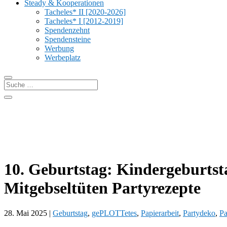
Steady & Kooperationen
Tacheles* II [2020-2026]
Tacheles* I [2012-2019]
Spendenzehnt
Spendensteine
Werbung
Werbeplatz
10. Geburtstag: Kindergeburts
Mitgebseltüten Partyrezepte
28. Mai 2025
|
Geburtstag
,
gePLOTTetes
,
Papierarbeit
,
Partydeko
,
Pa