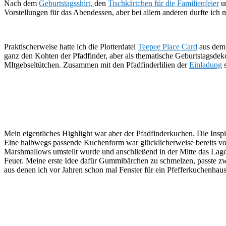
Nach dem
Geburtstagsshirt,
den
Tischkärtchen für die Familienfeier
un
Vorstellungen für das Abendessen, aber bei allem anderen durfte ich 
Praktischerweise hatte ich die Plotterdatei
Teepee Place Card
aus dem 
ganz den Kohten der Pfadfinder, aber als thematische Geburtstagsdek
MItgebseltütchen. Zusammen mit den Pfadfinderlilien der
Einladung
s
Mein eigentliches Highlight war aber der Pfadfinderkuchen. Die Inspi
Eine halbwegs passende Kuchenform war glücklicherweise bereits v
Marshmallows umstellt wurde und anschließend in der Mitte das Lage
Feuer. Meine erste Idee dafür Gummibärchen zu schmelzen, passte zwar
aus denen ich vor Jahren schon mal Fenster für ein Pfefferkuchenhaus