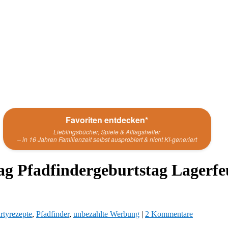
Favoriten entdecken*
Lieblingsbücher, Spiele & Alltagshelfer
– in 16 Jahren Familienzeit selbst ausprobiert & nicht KI-generiert
tag Pfadfindergeburtstag Lagerf
rtyrezepte
,
Pfadfinder
,
unbezahlte Werbung
|
2 Kommentare