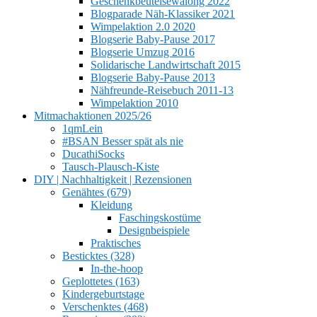
Geschenkbeutelsewalong 2022
Blogparade Näh-Klassiker 2021
Wimpelaktion 2.0 2020
Blogserie Baby-Pause 2017
Blogserie Umzug 2016
Solidarische Landwirtschaft 2015
Blogserie Baby-Pause 2013
Nähfreunde-Reisebuch 2011-13
Wimpelaktion 2010
Mitmachaktionen 2025/26
1qmLein
#BSAN Besser spät als nie
DucathiSocks
Tausch-Plausch-Kiste
DIY | Nachhaltigkeit | Rezensionen
Genähtes (679)
Kleidung
Faschingskostüme
Designbeispiele
Praktisches
Besticktes (328)
In-the-hoop
Geplottetes (163)
Kindergeburtstage
Verschenktes (468)