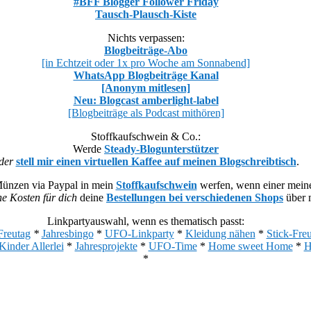
#BFF Blogger Follower Friday
Tausch-Plausch-Kiste
Nichts verpassen:
Blogbeiträge-Abo
[in Echtzeit oder 1x pro Woche am Sonnabend]
WhatsApp Blogbeiträge Kanal
[Anonym mitlesen]
Neu: Blogcast amberlight-label
[Blogbeiträge als Podcast mithören]
Stoffkaufschwein & Co.:
Werde
Steady-Blogunterstützer
der
stell mir einen virtuellen Kaffee auf meinen Blogschreibtisch
.
Münzen via Paypal in mein
Stoffkaufschwein
werfen, wenn einer meiner
he Kosten für dich
deine
Bestellungen bei verschiedenen Shops
über m
Linkpartyauswahl, wenn es thematisch passt:
Freutag
*
Jahresbingo
*
UFO-Linkparty
*
Kleidung nähen
*
Stick-Fre
Kinder Allerlei
*
Jahresprojekte
*
UFO-Time
*
Home sweet Home
*
H
*