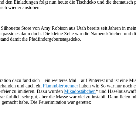
d den Einladungen folgt nun heute die Tischdeko und die thematisch p
mich wieder austoben.
Silhouette Store von Amy Robison aus Utah bereits seit Jahren in meine
o passte es dann doch. Die kleine Zelte war die Namenskärtchen und di
tand damit die Pfadfindergeburtstagsdeko.
ration dazu fand sich – ein weiteres Mal – auf Pinterest und ist eine 
orhanden und auch ein
Flammbierbrenner
haben wir. So war nur noch e
rfeier zu imitieren. Dazu wurden
Mikadostäbchen
* und Haselnusswaffe
 farblich sehr gut, aber die Masse war viel zu instabil. Dann fielen 
 gemacht habe. Die Feuerimitation war gerettet: