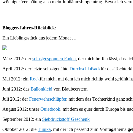
wöchiger Verspätung also mein Jubiläumsblogeintrag. Bevor ich verrat
Blogger-Jahres-Rückblick
:
Ein Lieblingsstück aus jedem Monat …
März 2012: der
selbstgesponnen Faden
, der mich hoffen lässt, das
April 2012: der letzte selbstgenähte
Durchschlafsack
für das Tochterk
Mai 2012: ein
Rock
für mich, mit dem ich mich richtig wohl gefühlt h
Juni 2012: das
Ballonkleid
von Blaubeerstern
Juli 2012: der
Feuerwehrschlüpfer
, mit dem das Tochterkind ganz sch
August 2012: unser
Quietbook
, mit dem es quer durch Europa bis na
September 2012: ein
Siebdruckstoff-Geschenk
Oktober 2012: die
Tunika
, mit der ich passend zum Vortragsthema ge