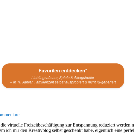
Favoriten entdecken*
Lieblingsbücher, Spiele & Alltagshelfer
– in 16 Jahren Familienzeit selbst ausprobiert & nicht KI-generiert
ommentare
r die virtuelle Freizeitbeschäftigung zur Entspannung reduziert werden
m ich mir den Kreativblog selbst geschenkt habe, eigentlich eine perfe