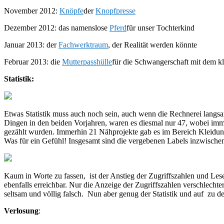
November 2012:
Knöpfe
der
Knopfpresse
Dezember 2012: das namenslose
Pferd
für unser Tochterkind
Januar 2013: der
Fachwerktraum
, der Realität werden könnte
Februar 2013: die
Mutterpasshülle
für die Schwangerschaft mit dem k
Statistik:
Etwas Statistik muss auch noch sein, auch wenn die Rechnerei langsa
Dingen in den beiden Vorjahren, waren es diesmal nur 47, wobei imm
gezählt wurden. Immerhin 21 Nähprojekte gab es im Bereich Kleidung
Was für ein Gefühl! Insgesamt sind die vergebenen Labels inzwischen
Kaum in Worte zu fassen, ist der Anstieg der Zugriffszahlen und Le
ebenfalls erreichbar. Nur die Anzeige der Zugriffszahlen verschlecht
seltsam und völlig falsch. Nun aber genug der Statistik und auf zu 
Verlosung
: