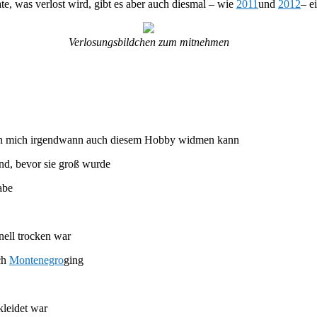
e, was verlost wird, gibt es aber auch diesmal – wie
2011
und
2012
– e
Verlosungsbildchen zum mitnehmen
s ich mich irgendwann auch diesem Hobby widmen kann
ind, bevor sie groß wurde
abe
nell trocken war
ch
Montenegro
ging
kleidet war