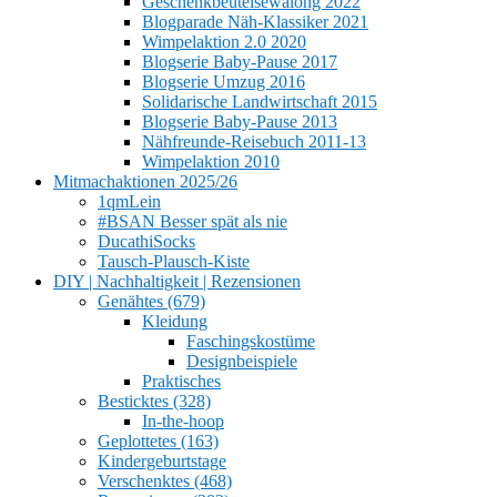
Geschenkbeutelsewalong 2022
Blogparade Näh-Klassiker 2021
Wimpelaktion 2.0 2020
Blogserie Baby-Pause 2017
Blogserie Umzug 2016
Solidarische Landwirtschaft 2015
Blogserie Baby-Pause 2013
Nähfreunde-Reisebuch 2011-13
Wimpelaktion 2010
Mitmachaktionen 2025/26
1qmLein
#BSAN Besser spät als nie
DucathiSocks
Tausch-Plausch-Kiste
DIY | Nachhaltigkeit | Rezensionen
Genähtes (679)
Kleidung
Faschingskostüme
Designbeispiele
Praktisches
Besticktes (328)
In-the-hoop
Geplottetes (163)
Kindergeburtstage
Verschenktes (468)