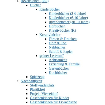
Rezensionen (382)
Bücher
Kinderbücher
Kinderbücher (2-6 Jahre)
Kinderbücher (6-10 Jahre)
Jugendbücher (ab 10 Jahre)
Hörbücher
Kreativbücher (K)
Kreativbücher
Färben & Drucken
Holz & Ton
Nähbücher
Schrift & Papier
grüner Lesestoff
Achtsamkeit
Erziehung & Familie
Gartenbücher
Kochbücher
Spielzeug
Nachhaltigkeit
Stoffwindelplatz
Plastikfrei
Projekt Vierseithof
Geschenkideen für Kinder
Geschenkideen für Erwachsene